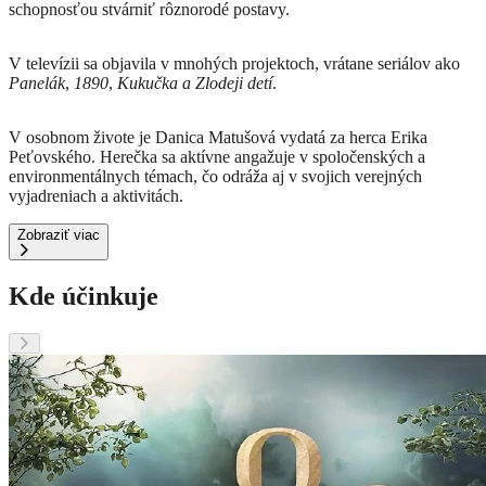
schopnosťou stvárniť rôznorodé postavy.
V televízii sa objavila v mnohých projektoch, vrátane seriálov ako
Panelák
,
1890
,
Kukučka a
Zlodeji detí
.
V osobnom živote je Danica Matušová vydatá za herca Erika
Peťovského.
Herečka sa aktívne angažuje v spoločenských a
environmentálnych témach, čo odráža aj v svojich verejných
vyjadreniach a aktivitách.
Zobraziť viac
Kde účinkuje