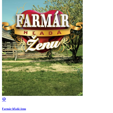
Farmár hľadá ženu