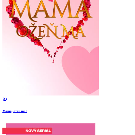
Mama, ožeň ma!