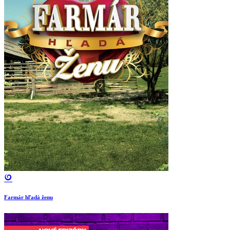
Farmár hľadá ženu