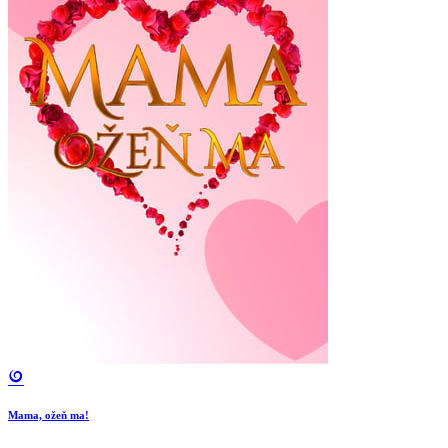
Mama, ožeň ma!