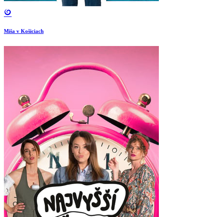
Miša v Košiciach