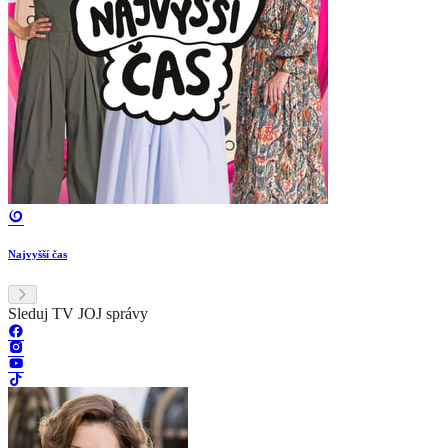
Najvyšší čas
Sleduj TV JOJ správy