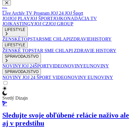
Live
Archív
TV Program
JOJ 24
JOJ Šport
JOJ
JOJ PLAY
JOJ ŠPORT
JOJKO
NADÁCIA TV
JOJ
KASTINGY
JOJ CZ
JOJ GROUP
LIFESTYLE
ŽENSKÉ
TOPSTAR
SME CHLAPI
ZDRAVIE
HISTORY
LIFESTYLE
ŽENSKÉ
TOPSTAR
SME CHLAPI
ZDRAVIE
HISTORY
SPRAVODAJSTVO
NOVINY
JOJ 24
ŠPORT
VIDEONOVINY
EUNOVINY
SPRAVODAJSTVO
NOVINY
JOJ 24
ŠPORT
VIDEONOVINY
EUNOVINY
Svetlý Dizajn
Sledujte svoje obľúbené relácie naživo ale
aj v predstihu