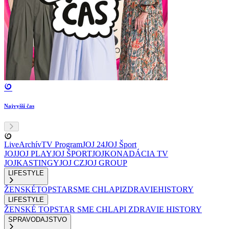
Najvyšší čas
Live
Archív
TV Program
JOJ 24
JOJ Šport
JOJ
JOJ PLAY
JOJ ŠPORT
JOJKO
NADÁCIA TV
JOJ
KASTINGY
JOJ CZ
JOJ GROUP
LIFESTYLE
ŽENSKÉ
TOPSTAR
SME CHLAPI
ZDRAVIE
HISTORY
LIFESTYLE
ŽENSKÉ
TOPSTAR
SME CHLAPI
ZDRAVIE
HISTORY
SPRAVODAJSTVO