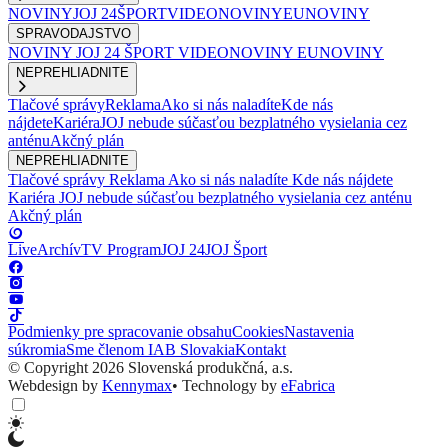
NOVINY
JOJ 24
ŠPORT
VIDEONOVINY
EUNOVINY
SPRAVODAJSTVO
NOVINY
JOJ 24
ŠPORT
VIDEONOVINY
EUNOVINY
NEPREHLIADNITE
Tlačové správy
Reklama
Ako si nás naladíte
Kde nás
nájdete
Kariéra
JOJ nebude súčasťou bezplatného vysielania cez
anténu
Akčný plán
NEPREHLIADNITE
Tlačové správy
Reklama
Ako si nás naladíte
Kde nás nájdete
Kariéra
JOJ nebude súčasťou bezplatného vysielania cez anténu
Akčný plán
Live
Archív
TV Program
JOJ 24
JOJ Šport
Podmienky pre spracovanie obsahu
Cookies
Nastavenia
súkromia
Sme členom IAB Slovakia
Kontakt
© Copyright 2026 Slovenská produkčná, a.s.
Webdesign by
Kennymax
•
Technology by
eFabrica