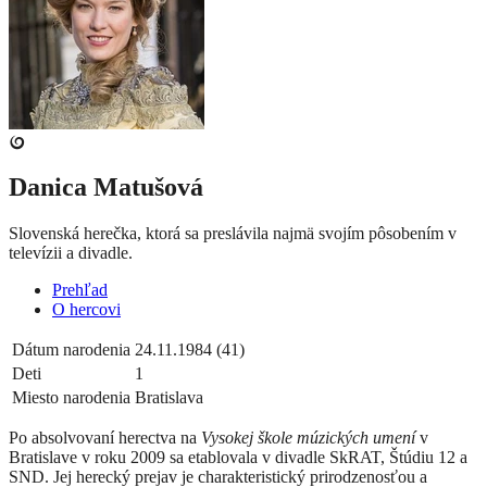
Danica Matušová
Slovenská herečka, ktorá sa preslávila najmä svojím pôsobením v
televízii a divadle.
Prehľad
O hercovi
Dátum narodenia
24.11.1984 (41)
Deti
1
Miesto narodenia
Bratislava
Po absolvovaní herectva na
Vysokej škole múzických umení
v
Bratislave v roku 2009 sa etablovala v divadle SkRAT, Štúdiu 12 a
SND.
Jej herecký prejav je charakteristický prirodzenosťou a