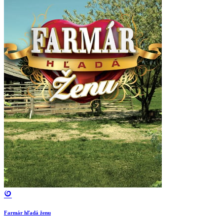
Farmár hľadá ženu