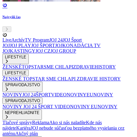
Najvyšší čas
Live
Archív
TV Program
JOJ 24
JOJ Šport
JOJ
JOJ PLAY
JOJ ŠPORT
JOJKO
NADÁCIA TV
JOJ
KASTINGY
JOJ CZ
JOJ GROUP
LIFESTYLE
ŽENSKÉ
TOPSTAR
SME CHLAPI
ZDRAVIE
HISTORY
LIFESTYLE
ŽENSKÉ
TOPSTAR
SME CHLAPI
ZDRAVIE
HISTORY
SPRAVODAJSTVO
NOVINY
JOJ 24
ŠPORT
VIDEONOVINY
EUNOVINY
SPRAVODAJSTVO
NOVINY
JOJ 24
ŠPORT
VIDEONOVINY
EUNOVINY
NEPREHLIADNITE
Tlačové správy
Reklama
Ako si nás naladíte
Kde nás
nájdete
Kariéra
JOJ nebude súčasťou bezplatného vysielania cez
anténu
Akčný plán