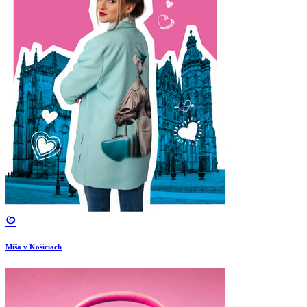
Miša v Košiciach