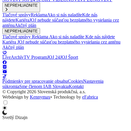
NEPREHLIADNITE
Tlačové správy
Reklama
Ako si nás naladíte
Kde nás
nájdete
Kariéra
JOJ nebude súčasťou bezplatného vysielania cez
anténu
Akčný plán
NEPREHLIADNITE
Tlačové správy
Reklama
Ako si nás naladíte
Kde nás nájdete
Kariéra
JOJ nebude súčasťou bezplatného vysielania cez anténu
Akčný plán
Live
Archív
TV Program
JOJ 24
JOJ Šport
Podmienky pre spracovanie obsahu
Cookies
Nastavenia
súkromia
Sme členom IAB Slovakia
Kontakt
© Copyright 2026 Slovenská produkčná, a.s.
Webdesign by
Kennymax
•
Technology by
eFabrica
Svetlý Dizajn