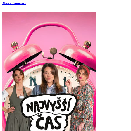
Miša v Košiciach