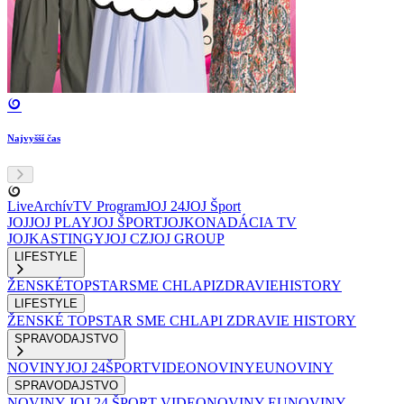
Najvyšší čas
Live
Archív
TV Program
JOJ 24
JOJ Šport
JOJ
JOJ PLAY
JOJ ŠPORT
JOJKO
NADÁCIA TV
JOJ
KASTINGY
JOJ CZ
JOJ GROUP
LIFESTYLE
ŽENSKÉ
TOPSTAR
SME CHLAPI
ZDRAVIE
HISTORY
LIFESTYLE
ŽENSKÉ
TOPSTAR
SME CHLAPI
ZDRAVIE
HISTORY
SPRAVODAJSTVO
NOVINY
JOJ 24
ŠPORT
VIDEONOVINY
EUNOVINY
SPRAVODAJSTVO
NOVINY
JOJ 24
ŠPORT
VIDEONOVINY
EUNOVINY