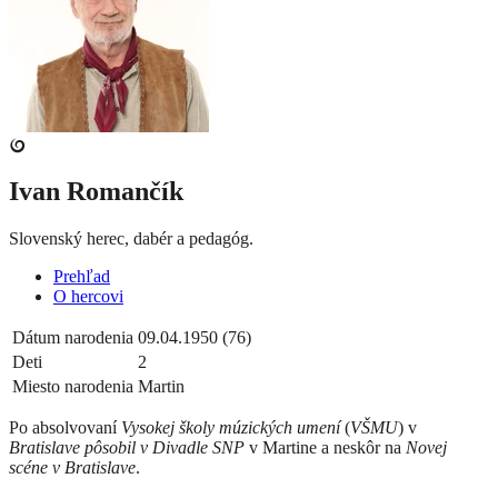
Ivan Romančík
Slovenský herec, dabér a pedagóg.
Prehľad
O hercovi
Dátum narodenia
09.04.1950 (76)
Deti
2
Miesto narodenia
Martin
Po absolvovaní
Vysokej školy múzických umení
(
VŠMU
) v
Bratislave pôsobil v Divadle SNP
v Martine a neskôr na
Novej
scéne v Bratislave
.