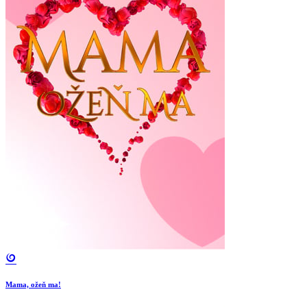
Mama, ožeň ma!