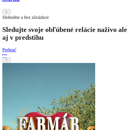
Divoké kone
Slobodne a bez záväzkov
Sledujte svoje obľúbené relácie naživo ale
aj v predstihu
Prehrať