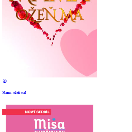
Mama, ožeň ma!