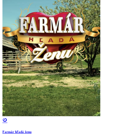
Farmár hľadá ženu