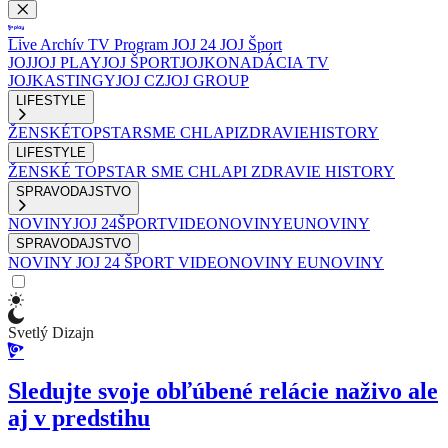
Live
Archív
TV Program
JOJ 24
JOJ Šport
JOJ
JOJ PLAY
JOJ ŠPORT
JOJKO
NADÁCIA TV
JOJ
KASTINGY
JOJ CZ
JOJ GROUP
LIFESTYLE
ŽENSKÉ
TOPSTAR
SME CHLAPI
ZDRAVIE
HISTORY
LIFESTYLE
ŽENSKÉ
TOPSTAR
SME CHLAPI
ZDRAVIE
HISTORY
SPRAVODAJSTVO
NOVINY
JOJ 24
ŠPORT
VIDEONOVINY
EUNOVINY
SPRAVODAJSTVO
NOVINY
JOJ 24
ŠPORT
VIDEONOVINY
EUNOVINY
Svetlý Dizajn
Sledujte svoje obľúbené relácie naživo ale
aj v predstihu