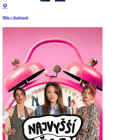
Miša v Košiciach