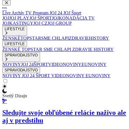
Live
Archív
TV Program
JOJ 24
JOJ Šport
JOJ
JOJ PLAY
JOJ ŠPORT
JOJKO
NADÁCIA TV
JOJ
KASTINGY
JOJ CZ
JOJ GROUP
LIFESTYLE
ŽENSKÉ
TOPSTAR
SME CHLAPI
ZDRAVIE
HISTORY
LIFESTYLE
ŽENSKÉ
TOPSTAR
SME CHLAPI
ZDRAVIE
HISTORY
SPRAVODAJSTVO
NOVINY
JOJ 24
ŠPORT
VIDEONOVINY
EUNOVINY
SPRAVODAJSTVO
NOVINY
JOJ 24
ŠPORT
VIDEONOVINY
EUNOVINY
Svetlý Dizajn
Sledujte svoje obľúbené relácie naživo ale
aj v predstihu