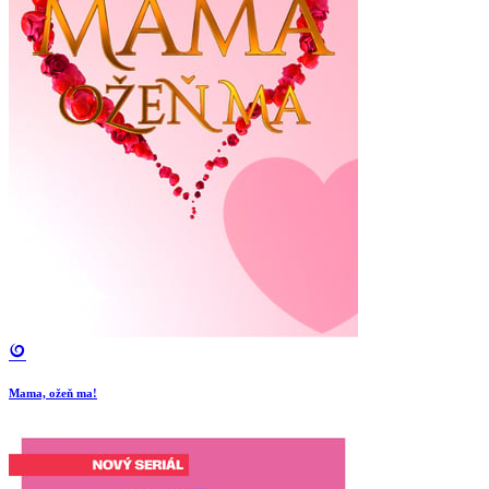
Mama, ožeň ma!