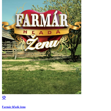
Farmár hľadá ženu