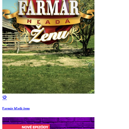
Farmár hľadá ženu