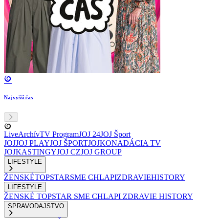
Najvyšší čas
Live
Archív
TV Program
JOJ 24
JOJ Šport
JOJ
JOJ PLAY
JOJ ŠPORT
JOJKO
NADÁCIA TV
JOJ
KASTINGY
JOJ CZ
JOJ GROUP
LIFESTYLE
ŽENSKÉ
TOPSTAR
SME CHLAPI
ZDRAVIE
HISTORY
LIFESTYLE
ŽENSKÉ
TOPSTAR
SME CHLAPI
ZDRAVIE
HISTORY
SPRAVODAJSTVO