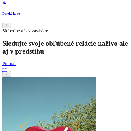
Divoké kone
Slobodne a bez záväzkov
Sledujte svoje obľúbené relácie naživo ale
aj v predstihu
Prehrať