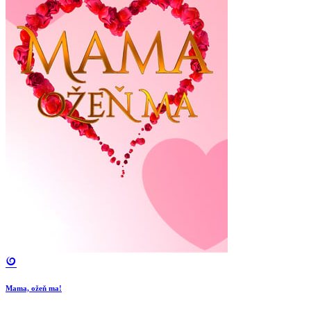
Mama, ožeň ma!