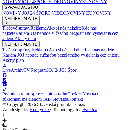
NOVINY
JOJ 24
ŠPORT
VIDEONOVINY
EUNOVINY
SPRAVODAJSTVO
NOVINY
JOJ 24
ŠPORT
VIDEONOVINY
EUNOVINY
NEPREHLIADNITE
Tlačové správy
Reklama
Ako si nás naladíte
Kde nás
nájdete
Kariéra
JOJ nebude súčasťou bezplatného vysielania cez
anténu
Akčný plán
NEPREHLIADNITE
Tlačové správy
Reklama
Ako si nás naladíte
Kde nás nájdete
Kariéra
JOJ nebude súčasťou bezplatného vysielania cez anténu
Akčný plán
Live
Archív
TV Program
JOJ 24
JOJ Šport
Podmienky pre spracovanie obsahu
Cookies
Nastavenia
súkromia
Sme členom IAB Slovakia
Kontakt
© Copyright 2026 Slovenská produkčná, a.s.
Webdesign by
Kennymax
•
Technology by
eFabrica
Svetlý Dizajn