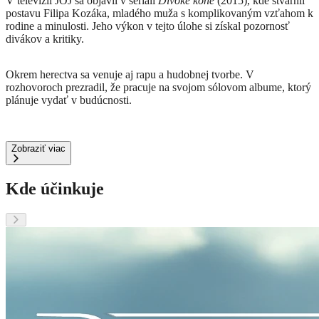
V televízii JOJ sa objavil v seriáli
Divoké kone
(2015), kde stvárnil
postavu Filipa Kozáka, mladého muža s komplikovaným vzťahom k
rodine a minulosti.
Jeho výkon v tejto úlohe si získal pozornosť
divákov a kritiky.
Okrem herectva sa venuje aj rapu a hudobnej tvorbe.
V
rozhovoroch prezradil, že pracuje na svojom sólovom albume, ktorý
plánuje vydať v budúcnosti.
Zobraziť viac
Kde účinkuje