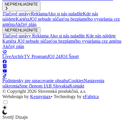
NEPREHLIADNITE
Tlačové správy
Reklama
Ako si nás naladíte
Kde nás
nájdete
Kariéra
JOJ nebude súčasťou bezplatného vysielania cez
anténu
Akčný plán
NEPREHLIADNITE
Tlačové správy
Reklama
Ako si nás naladíte
Kde nás nájdete
Kariéra
JOJ nebude súčasťou bezplatného vysielania cez anténu
Akčný plán
Live
Archív
TV Program
JOJ 24
JOJ Šport
Podmienky pre spracovanie obsahu
Cookies
Nastavenia
súkromia
Sme členom IAB Slovakia
Kontakt
© Copyright 2026 Slovenská produkčná, a.s.
Webdesign by
Kennymax
•
Technology by
eFabrica
Svetlý Dizajn