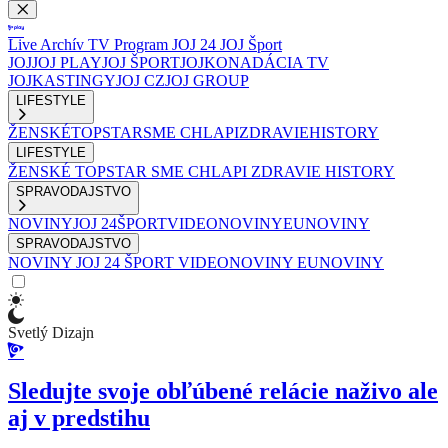
Live
Archív
TV Program
JOJ 24
JOJ Šport
JOJ
JOJ PLAY
JOJ ŠPORT
JOJKO
NADÁCIA TV
JOJ
KASTINGY
JOJ CZ
JOJ GROUP
LIFESTYLE
ŽENSKÉ
TOPSTAR
SME CHLAPI
ZDRAVIE
HISTORY
LIFESTYLE
ŽENSKÉ
TOPSTAR
SME CHLAPI
ZDRAVIE
HISTORY
SPRAVODAJSTVO
NOVINY
JOJ 24
ŠPORT
VIDEONOVINY
EUNOVINY
SPRAVODAJSTVO
NOVINY
JOJ 24
ŠPORT
VIDEONOVINY
EUNOVINY
Svetlý Dizajn
Sledujte svoje obľúbené relácie naživo ale
aj v predstihu