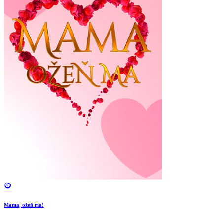
Mama, ožeň ma!