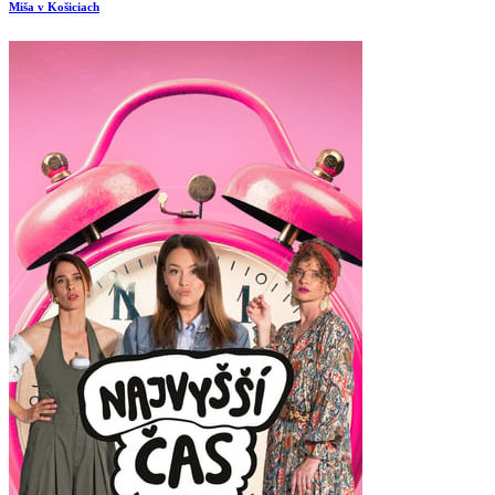
Miša v Košiciach