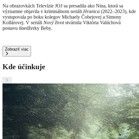
Na obrazovkách Televízie JOJ sa presadila ako Nina, ktorá sa
významne objavila v kriminálnom seriáli
Hranica
(2022–2023), kde
vystupovala po boku kolegov Michaely Čobejovej a Simony
Kollárovej
. V seriáli
Nový život
stvárnila Viktória Valúchová
postavu tínedžerky Beby.
Zobraziť viac
Kde účinkuje