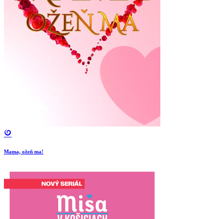
Mama, ožeň ma!