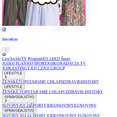
Najvyšší čas
Live
Archív
TV Program
JOJ 24
JOJ Šport
JOJ
JOJ PLAY
JOJ ŠPORT
JOJKO
NADÁCIA TV
JOJ
KASTINGY
JOJ CZ
JOJ GROUP
LIFESTYLE
ŽENSKÉ
TOPSTAR
SME CHLAPI
ZDRAVIE
HISTORY
LIFESTYLE
ŽENSKÉ
TOPSTAR
SME CHLAPI
ZDRAVIE
HISTORY
SPRAVODAJSTVO
NOVINY
JOJ 24
ŠPORT
VIDEONOVINY
EUNOVINY
SPRAVODAJSTVO
NOVINY
JOJ 24
ŠPORT
VIDEONOVINY
EUNOVINY