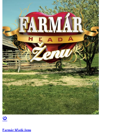
Farmár hľadá ženu