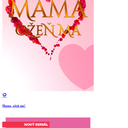
Mama, ožeň ma!