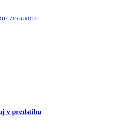
JOJ CZ
JOJ GROUP
aj v predstihu