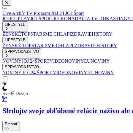
Live
Archív
TV Program
JOJ 24
JOJ Šport
JOJ
JOJ PLAY
JOJ ŠPORT
JOJKO
NADÁCIA TV JOJ
KASTINGY
LIFESTYLE
ŽENSKÉ
TOPSTAR
SME CHLAPI
ZDRAVIE
HISTORY
LIFESTYLE
ŽENSKÉ
TOPSTAR
SME CHLAPI
ZDRAVIE
HISTORY
SPRAVODAJSTVO
NOVINY
JOJ 24
ŠPORT
VIDEONOVINY
EUNOVINY
SPRAVODAJSTVO
NOVINY
JOJ 24
ŠPORT
VIDEONOVINY
EUNOVINY
Svetlý Dizajn
Sledujte svoje obľúbené relácie naživo ale 
Prehrať