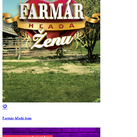
Farmár hľadá ženu