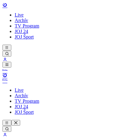
Live
Archív
TV Program
JOJ 24
JOJ Šport
Live
Archív
TV Program
JOJ 24
JOJ Šport