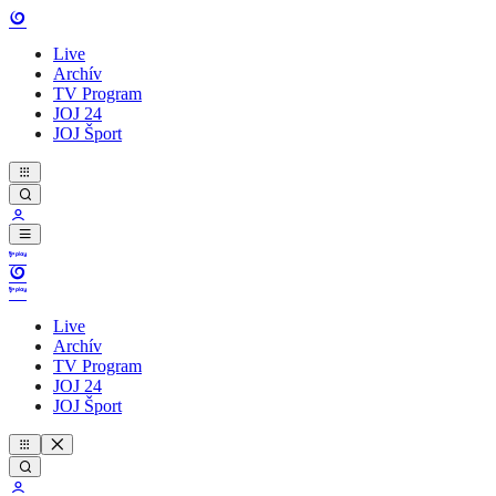
Live
Archív
TV Program
JOJ 24
JOJ Šport
Live
Archív
TV Program
JOJ 24
JOJ Šport