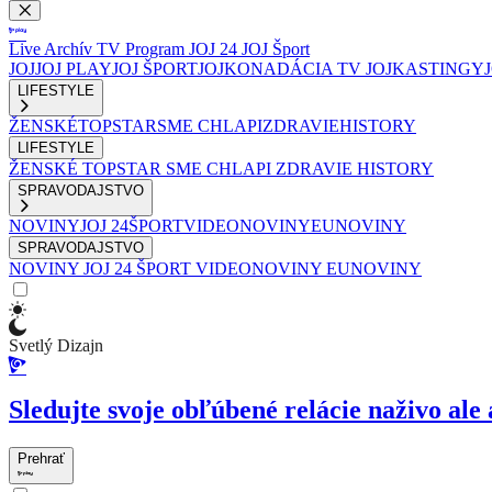
Live
Archív
TV Program
JOJ 24
JOJ Šport
JOJ
JOJ PLAY
JOJ ŠPORT
JOJKO
NADÁCIA TV JOJ
KASTINGY
LIFESTYLE
ŽENSKÉ
TOPSTAR
SME CHLAPI
ZDRAVIE
HISTORY
LIFESTYLE
ŽENSKÉ
TOPSTAR
SME CHLAPI
ZDRAVIE
HISTORY
SPRAVODAJSTVO
NOVINY
JOJ 24
ŠPORT
VIDEONOVINY
EUNOVINY
SPRAVODAJSTVO
NOVINY
JOJ 24
ŠPORT
VIDEONOVINY
EUNOVINY
Svetlý Dizajn
Sledujte svoje obľúbené relácie naživo ale 
Prehrať