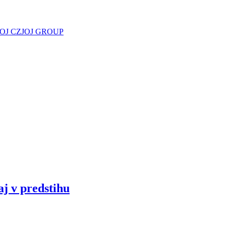
JOJ CZ
JOJ GROUP
aj v predstihu