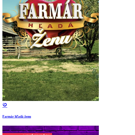
Farmár hľadá ženu