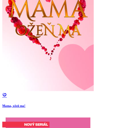
Mama, ožeň ma!