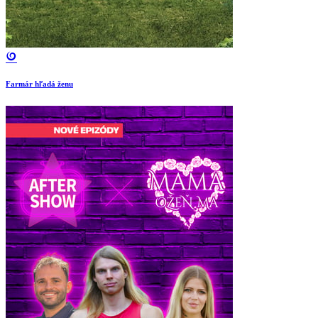
Farmár hľadá ženu