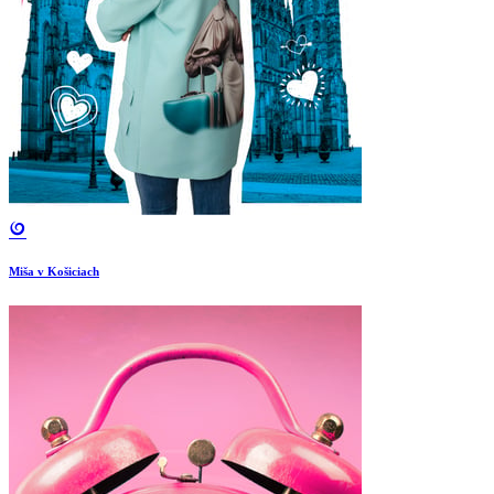
Miša v Košiciach