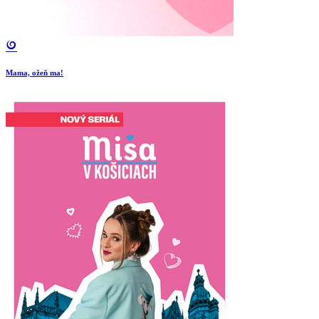
Mama, ožeň ma!