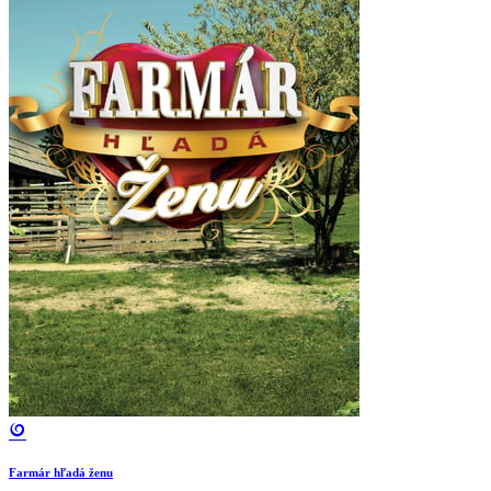
Farmár hľadá ženu