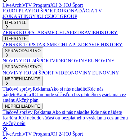
Live
Archív
TV Program
JOJ 24
JOJ Šport
JOJ
JOJ PLAY
JOJ ŠPORT
JOJKO
NADÁCIA TV
JOJ
KASTINGY
JOJ CZ
JOJ GROUP
LIFESTYLE
ŽENSKÉ
TOPSTAR
SME CHLAPI
ZDRAVIE
HISTORY
LIFESTYLE
ŽENSKÉ
TOPSTAR
SME CHLAPI
ZDRAVIE
HISTORY
SPRAVODAJSTVO
NOVINY
JOJ 24
ŠPORT
VIDEONOVINY
EUNOVINY
SPRAVODAJSTVO
NOVINY
JOJ 24
ŠPORT
VIDEONOVINY
EUNOVINY
NEPREHLIADNITE
Tlačové správy
Reklama
Ako si nás naladíte
Kde nás
nájdete
Kariéra
JOJ nebude súčasťou bezplatného vysielania cez
anténu
Akčný plán
NEPREHLIADNITE
Tlačové správy
Reklama
Ako si nás naladíte
Kde nás nájdete
Kariéra
JOJ nebude súčasťou bezplatného vysielania cez anténu
Akčný plán
Live
Archív
TV Program
JOJ 24
JOJ Šport