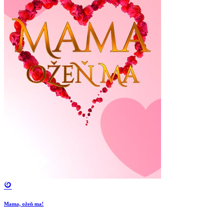
Mama, ožeň ma!