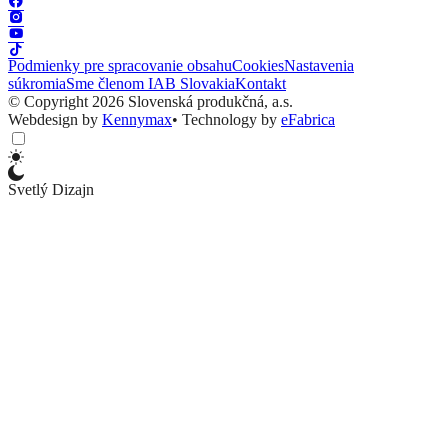
Podmienky pre spracovanie obsahu
Cookies
Nastavenia
súkromia
Sme členom IAB Slovakia
Kontakt
© Copyright 2026 Slovenská produkčná, a.s.
Webdesign by
Kennymax
•
Technology by
eFabrica
Svetlý Dizajn