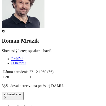
Roman Mrázik
Slovenský herec, speaker a bavič.
Prehľad
O hercovi
Dátum narodenia
22.12.1969 (56)
Deti
1
Vyštudoval herectvo na pražskej DAMU.
Zobraziť viac