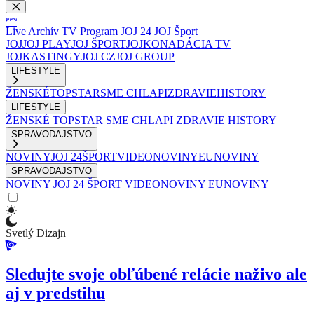
Live
Archív
TV Program
JOJ 24
JOJ Šport
JOJ
JOJ PLAY
JOJ ŠPORT
JOJKO
NADÁCIA TV
JOJ
KASTINGY
JOJ CZ
JOJ GROUP
LIFESTYLE
ŽENSKÉ
TOPSTAR
SME CHLAPI
ZDRAVIE
HISTORY
LIFESTYLE
ŽENSKÉ
TOPSTAR
SME CHLAPI
ZDRAVIE
HISTORY
SPRAVODAJSTVO
NOVINY
JOJ 24
ŠPORT
VIDEONOVINY
EUNOVINY
SPRAVODAJSTVO
NOVINY
JOJ 24
ŠPORT
VIDEONOVINY
EUNOVINY
Svetlý Dizajn
Sledujte svoje obľúbené relácie naživo ale
aj v predstihu