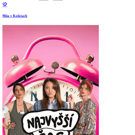
Miša v Košiciach