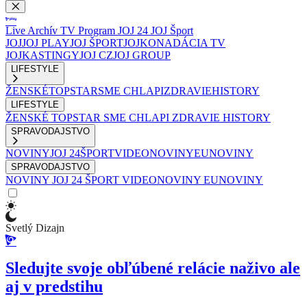
Live
Archív
TV Program
JOJ 24
JOJ Šport
JOJ
JOJ PLAY
JOJ ŠPORT
JOJKO
NADÁCIA TV
JOJ
KASTINGY
JOJ CZ
JOJ GROUP
LIFESTYLE
ŽENSKÉ
TOPSTAR
SME CHLAPI
ZDRAVIE
HISTORY
LIFESTYLE
ŽENSKÉ
TOPSTAR
SME CHLAPI
ZDRAVIE
HISTORY
SPRAVODAJSTVO
NOVINY
JOJ 24
ŠPORT
VIDEONOVINY
EUNOVINY
SPRAVODAJSTVO
NOVINY
JOJ 24
ŠPORT
VIDEONOVINY
EUNOVINY
Svetlý Dizajn
Sledujte svoje obľúbené relácie naživo ale
aj v predstihu