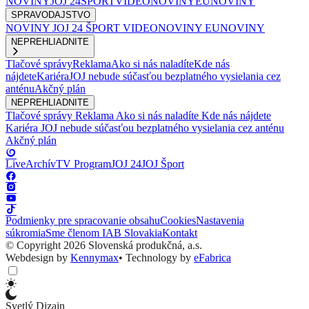
NOVINY
JOJ 24
ŠPORT
VIDEONOVINY
EUNOVINY
SPRAVODAJSTVO
NOVINY
JOJ 24
ŠPORT
VIDEONOVINY
EUNOVINY
NEPREHLIADNITE
Tlačové správy
Reklama
Ako si nás naladíte
Kde nás
nájdete
Kariéra
JOJ nebude súčasťou bezplatného vysielania cez
anténu
Akčný plán
NEPREHLIADNITE
Tlačové správy
Reklama
Ako si nás naladíte
Kde nás nájdete
Kariéra
JOJ nebude súčasťou bezplatného vysielania cez anténu
Akčný plán
Live
Archív
TV Program
JOJ 24
JOJ Šport
Podmienky pre spracovanie obsahu
Cookies
Nastavenia
súkromia
Sme členom IAB Slovakia
Kontakt
© Copyright 2026 Slovenská produkčná, a.s.
Webdesign by
Kennymax
•
Technology by
eFabrica
Svetlý Dizajn