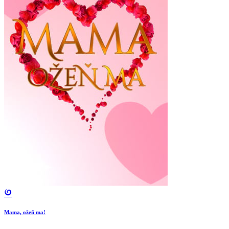
Mama, ožeň ma!