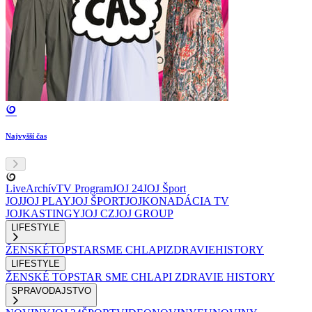
Najvyšší čas
Live
Archív
TV Program
JOJ 24
JOJ Šport
JOJ
JOJ PLAY
JOJ ŠPORT
JOJKO
NADÁCIA TV
JOJ
KASTINGY
JOJ CZ
JOJ GROUP
LIFESTYLE
ŽENSKÉ
TOPSTAR
SME CHLAPI
ZDRAVIE
HISTORY
LIFESTYLE
ŽENSKÉ
TOPSTAR
SME CHLAPI
ZDRAVIE
HISTORY
SPRAVODAJSTVO