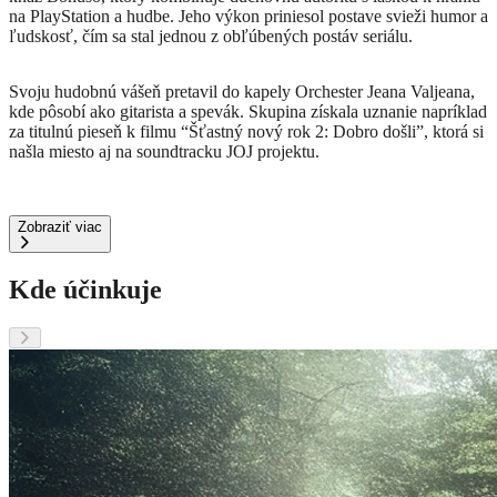
na PlayStation a hudbe. Jeho výkon priniesol postave svieži humor a
ľudskosť, čím sa stal jednou z obľúbených postáv seriálu
.
Svoju hudobnú vášeň pretavil do kapely Orchester Jeana Valjeana,
kde pôsobí ako gitarista a spevák. Skupina získala uznanie napríklad
za titulnú pieseň k filmu “Šťastný nový rok 2: Dobro došli”, ktorá si
našla miesto aj na soundtracku JOJ projektu
.
Zobraziť viac
Kde účinkuje