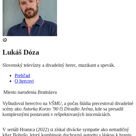
Lukáš Dóza
Slovenský televízny a divadelný herec, muzikant a spevák.
Prehľad
O hercovi
Miesto narodenia
Bratislava
Vyštudoval herectvo na
VŠMU
, a počas štúdia precestoval divadelné
scény ako
Astorka Korzo ’90
či
Divadlo Aréna
, kde sa presadil
komplexnými postavami v rešpektovaných inscenáciách.
V seriáli Hranica (2022) si získal divácke sympatie ako netradičný
kňaz Bohušo, ktorý kombinuje duchovnú autoritu s láskou k hraniu