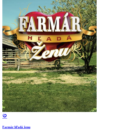
Farmár hľadá ženu