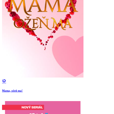
Mama, ožeň ma!