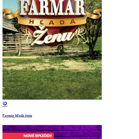
Farmár hľadá ženu