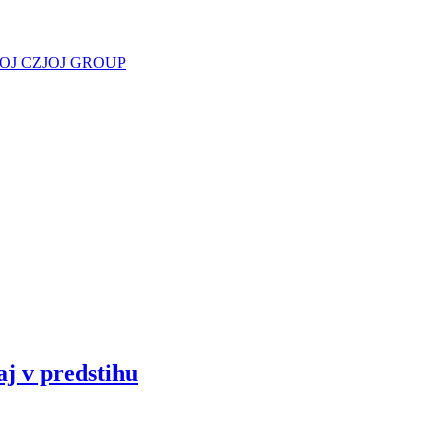
JOJ CZ
JOJ GROUP
aj v predstihu