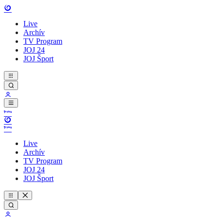
Live
Archív
TV Program
JOJ 24
JOJ Šport
Live
Archív
TV Program
JOJ 24
JOJ Šport