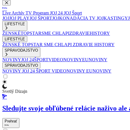
Live
Archív
TV Program
JOJ 24
JOJ Šport
JOJ
JOJ PLAY
JOJ ŠPORT
JOJKO
NADÁCIA TV JOJ
KASTINGY
LIFESTYLE
ŽENSKÉ
TOPSTAR
SME CHLAPI
ZDRAVIE
HISTORY
LIFESTYLE
ŽENSKÉ
TOPSTAR
SME CHLAPI
ZDRAVIE
HISTORY
SPRAVODAJSTVO
NOVINY
JOJ 24
ŠPORT
VIDEONOVINY
EUNOVINY
SPRAVODAJSTVO
NOVINY
JOJ 24
ŠPORT
VIDEONOVINY
EUNOVINY
Svetlý Dizajn
Sledujte svoje obľúbené relácie naživo ale 
Prehrať