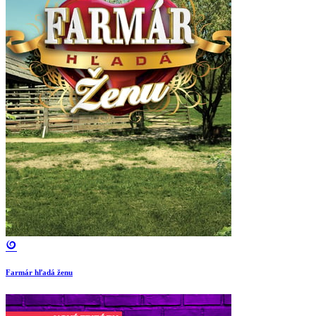
Farmár hľadá ženu