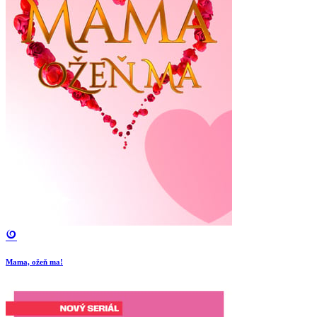
Mama, ožeň ma!