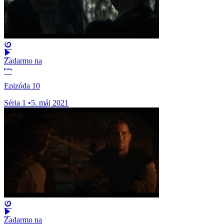
Zadarmo na
Epizóda 10
Séria 1
•
5. máj 2021
Zadarmo na