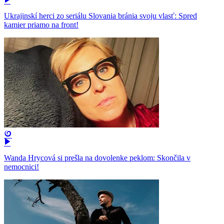
Ukrajinskí herci zo seriálu Slovania bránia svoju vlasť: Spred
kamier priamo na front!
Wanda Hrycová si prešla na dovolenke peklom: Skončila v
nemocnici!