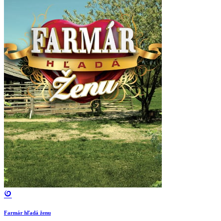
Farmár hľadá ženu