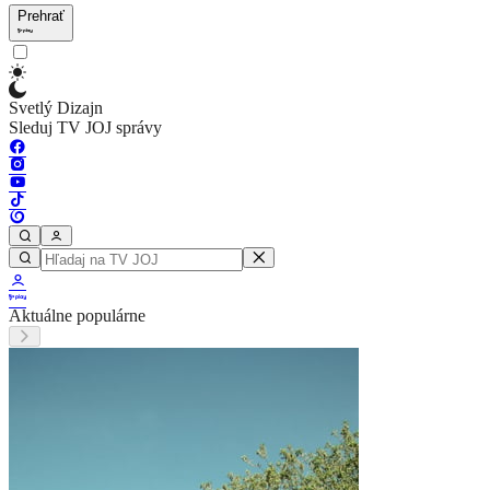
Prehrať
Svetlý Dizajn
Sleduj TV JOJ správy
Aktuálne populárne