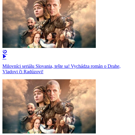
Milovníci seriálu Slovania, tešte sa! Vychádza román o Drahe,
Vladovi či Radúzovi!