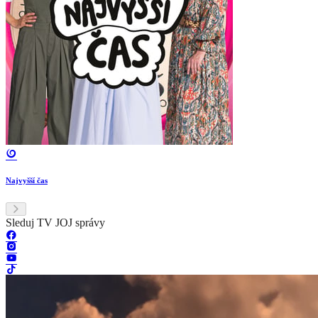
Najvyšší čas
Sleduj TV JOJ správy