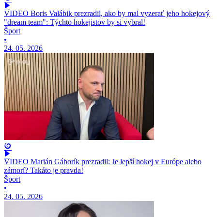
VIDEO Boris Valábik prezradil, ako by mal vyzerať jeho hokejový
"dream team": Týchto hokejistov by si vybral!
Šport
•
24. 05. 2026
VIDEO Marián Gáborík prezradil: Je lepší hokej v Európe alebo
zámorí? Takáto je pravda!
Šport
•
24. 05. 2026