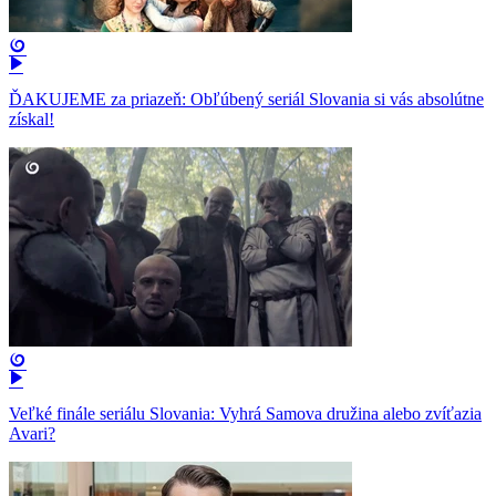
ĎAKUJEME za priazeň: Obľúbený seriál Slovania si vás absolútne
získal!
Veľké finále seriálu Slovania: Vyhrá Samova družina alebo zvíťazia
Avari?