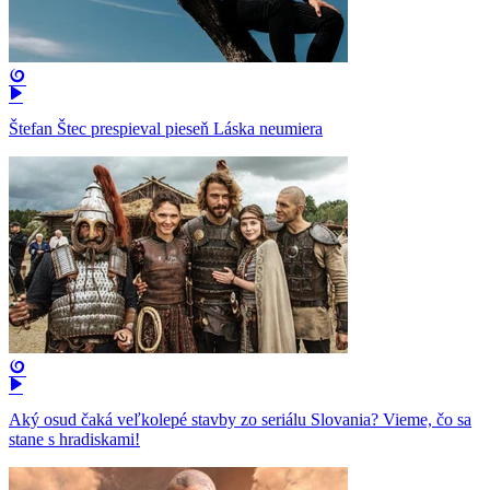
Štefan Štec prespieval pieseň Láska neumiera
Aký osud čaká veľkolepé stavby zo seriálu Slovania? Vieme, čo sa
stane s hradiskami!