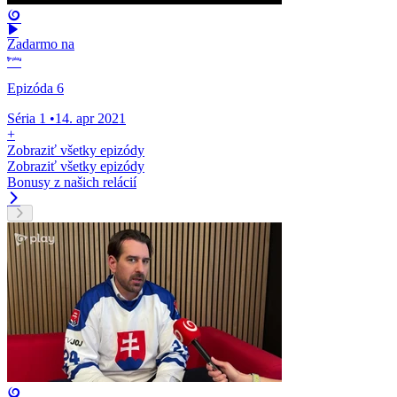
Zadarmo na
Epizóda 6
Séria 1
•
14. apr 2021
+
Zobraziť všetky epizódy
Zobraziť všetky epizódy
Bonusy z našich relácií