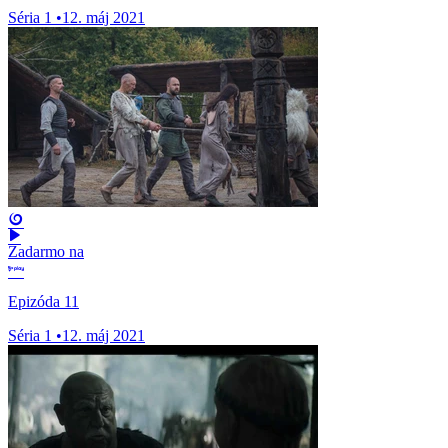
Séria 1
•
12. máj 2021
Zadarmo na
Epizóda 11
Séria 1
•
12. máj 2021