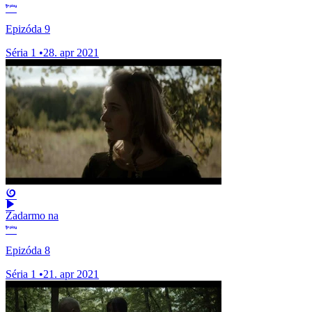
Epizóda 9
Séria 1
•
28. apr 2021
Zadarmo na
Epizóda 8
Séria 1
•
21. apr 2021