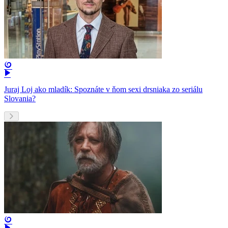
Juraj Loj ako mladík: Spoznáte v ňom sexi drsniaka zo seriálu
Slovania?