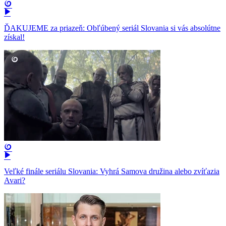
ĎAKUJEME za priazeň: Obľúbený seriál Slovania si vás absolútne
získal!
Veľké finále seriálu Slovania: Vyhrá Samova družina alebo zvíťazia
Avari?