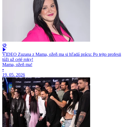
VIDEO Zuzana z Mama, ožeň ma si hľadá prácu: Po tejto profesii
túži už celé roky!
Mama, ožeň ma!
•
19. 05. 2026