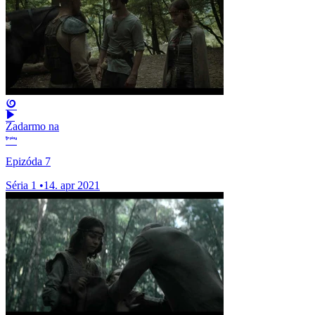
Zadarmo na
Epizóda 7
Séria 1
•
14. apr 2021