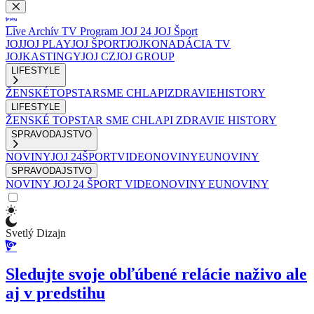
Live
Archív
TV Program
JOJ 24
JOJ Šport
JOJ
JOJ PLAY
JOJ ŠPORT
JOJKO
NADÁCIA TV
JOJ
KASTINGY
JOJ CZ
JOJ GROUP
LIFESTYLE
ŽENSKÉ
TOPSTAR
SME CHLAPI
ZDRAVIE
HISTORY
LIFESTYLE
ŽENSKÉ
TOPSTAR
SME CHLAPI
ZDRAVIE
HISTORY
SPRAVODAJSTVO
NOVINY
JOJ 24
ŠPORT
VIDEONOVINY
EUNOVINY
SPRAVODAJSTVO
NOVINY
JOJ 24
ŠPORT
VIDEONOVINY
EUNOVINY
Svetlý Dizajn
Sledujte svoje obľúbené relácie naživo ale
aj v predstihu