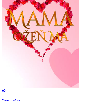
Mama, ožeň ma!