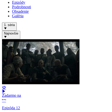
Epizódy
Podrobnosti
Obsadenie
Galéria
1. séria
Najnovšie
Zadarmo na
Epizóda 12