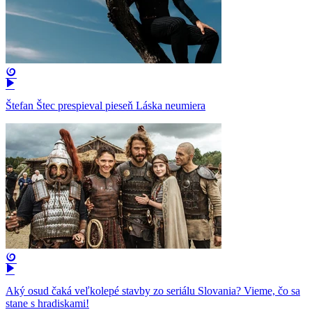
Štefan Štec prespieval pieseň Láska neumiera
Aký osud čaká veľkolepé stavby zo seriálu Slovania? Vieme, čo sa
stane s hradiskami!