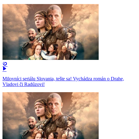
Milovníci seriálu Slovania, tešte sa! Vychádza román o Drahe,
Vladovi či Radúzovi!