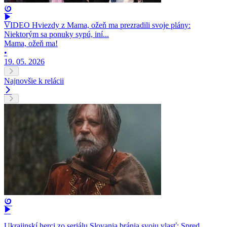
VIDEO Hviezdy z Mama, ožeň ma prezradili svoje plány:
Niektorým sa ponuky sypú, iní...
Mama, ožeň ma!
•
19. 05. 2026
Najnovšie k relácii
Ukrajinskí herci zo seriálu Slovania bránia svoju vlasť: Spred