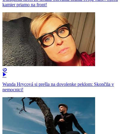
kamier priamo na front!
Wanda Hrycová si prešla na dovolenke peklom: Skončila v
nemocnici!