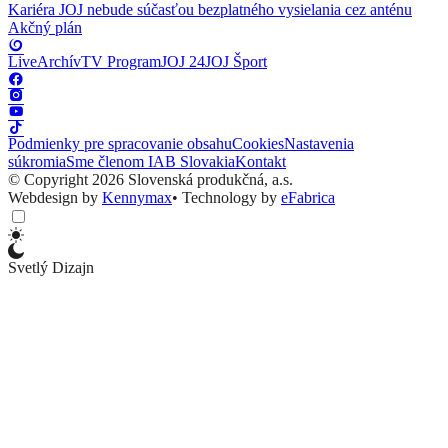
Kariéra
JOJ nebude súčasťou bezplatného vysielania cez anténu
Akčný plán
Live
Archív
TV Program
JOJ 24
JOJ Šport
Podmienky pre spracovanie obsahu
Cookies
Nastavenia
súkromia
Sme členom IAB Slovakia
Kontakt
© Copyright 2026 Slovenská produkčná, a.s.
Webdesign by
Kennymax
•
Technology by
eFabrica
Svetlý Dizajn