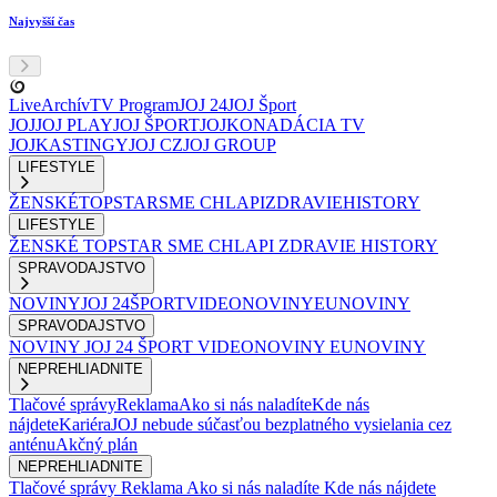
Najvyšší čas
Live
Archív
TV Program
JOJ 24
JOJ Šport
JOJ
JOJ PLAY
JOJ ŠPORT
JOJKO
NADÁCIA TV
JOJ
KASTINGY
JOJ CZ
JOJ GROUP
LIFESTYLE
ŽENSKÉ
TOPSTAR
SME CHLAPI
ZDRAVIE
HISTORY
LIFESTYLE
ŽENSKÉ
TOPSTAR
SME CHLAPI
ZDRAVIE
HISTORY
SPRAVODAJSTVO
NOVINY
JOJ 24
ŠPORT
VIDEONOVINY
EUNOVINY
SPRAVODAJSTVO
NOVINY
JOJ 24
ŠPORT
VIDEONOVINY
EUNOVINY
NEPREHLIADNITE
Tlačové správy
Reklama
Ako si nás naladíte
Kde nás
nájdete
Kariéra
JOJ nebude súčasťou bezplatného vysielania cez
anténu
Akčný plán
NEPREHLIADNITE
Tlačové správy
Reklama
Ako si nás naladíte
Kde nás nájdete