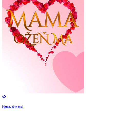
Mama, ožeň ma!