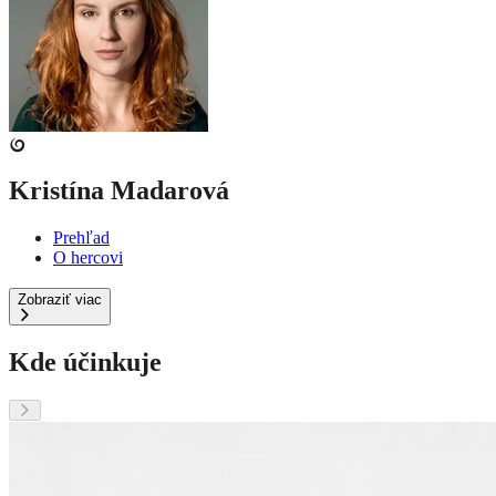
Kristína Madarová
Prehľad
O hercovi
Zobraziť viac
Kde účinkuje