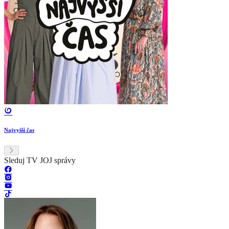
Najvyšší čas
Sleduj TV JOJ správy