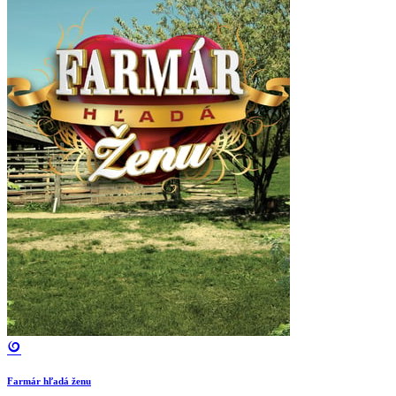
Farmár hľadá ženu