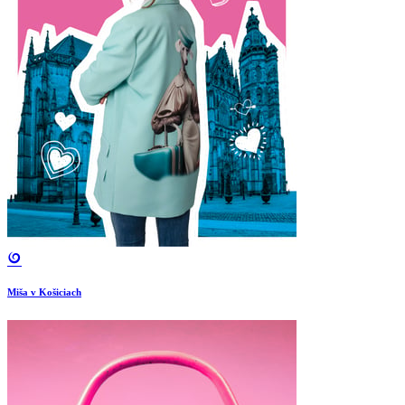
Miša v Košiciach