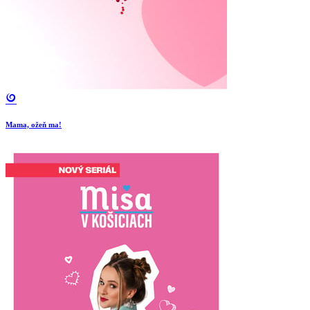
Mama, ožeň ma!