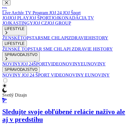
Live
Archív
TV Program
JOJ 24
JOJ Šport
JOJ
JOJ PLAY
JOJ ŠPORT
JOJKO
NADÁCIA TV
JOJ
KASTINGY
JOJ CZ
JOJ GROUP
LIFESTYLE
ŽENSKÉ
TOPSTAR
SME CHLAPI
ZDRAVIE
HISTORY
LIFESTYLE
ŽENSKÉ
TOPSTAR
SME CHLAPI
ZDRAVIE
HISTORY
SPRAVODAJSTVO
NOVINY
JOJ 24
ŠPORT
VIDEONOVINY
EUNOVINY
SPRAVODAJSTVO
NOVINY
JOJ 24
ŠPORT
VIDEONOVINY
EUNOVINY
Svetlý Dizajn
Sledujte svoje obľúbené relácie naživo ale
aj v predstihu