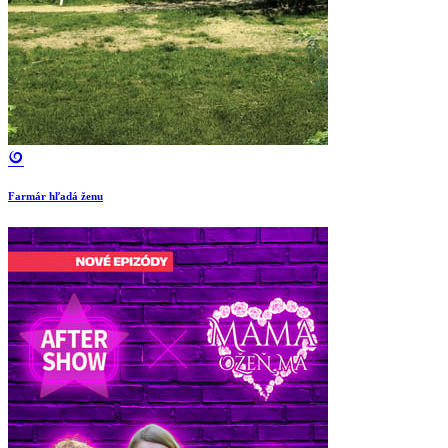
Farmár hľadá ženu