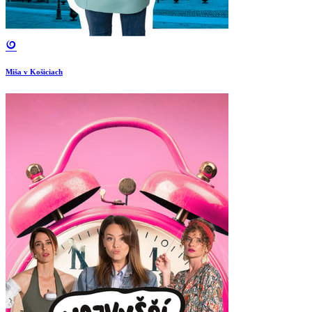
Miša v Košiciach