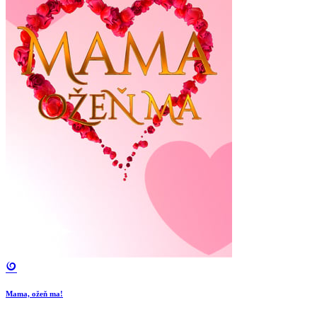
Mama, ožeň ma!