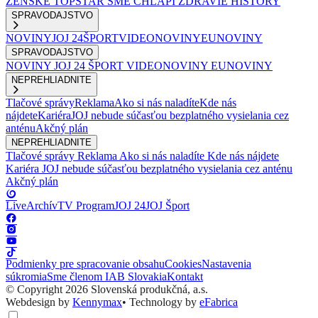
ŽENSKÉ
TOPSTAR
SME CHLAPI
ZDRAVIE
HISTORY
SPRAVODAJSTVO
NOVINY
JOJ 24
ŠPORT
VIDEONOVINY
EUNOVINY
SPRAVODAJSTVO
NOVINY
JOJ 24
ŠPORT
VIDEONOVINY
EUNOVINY
NEPREHLIADNITE
Tlačové správy
Reklama
Ako si nás naladíte
Kde nás
nájdete
Kariéra
JOJ nebude súčasťou bezplatného vysielania cez
anténu
Akčný plán
NEPREHLIADNITE
Tlačové správy
Reklama
Ako si nás naladíte
Kde nás nájdete
Kariéra
JOJ nebude súčasťou bezplatného vysielania cez anténu
Akčný plán
Live
Archív
TV Program
JOJ 24
JOJ Šport
Podmienky pre spracovanie obsahu
Cookies
Nastavenia
súkromia
Sme členom IAB Slovakia
Kontakt
© Copyright 2026 Slovenská produkčná, a.s.
Webdesign by
Kennymax
•
Technology by
eFabrica