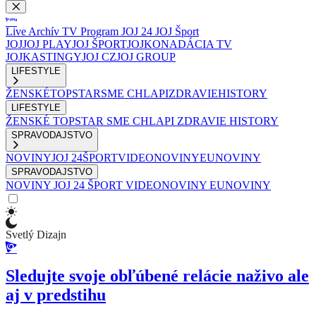
Live
Archív
TV Program
JOJ 24
JOJ Šport
JOJ
JOJ PLAY
JOJ ŠPORT
JOJKO
NADÁCIA TV
JOJ
KASTINGY
JOJ CZ
JOJ GROUP
LIFESTYLE
ŽENSKÉ
TOPSTAR
SME CHLAPI
ZDRAVIE
HISTORY
LIFESTYLE
ŽENSKÉ
TOPSTAR
SME CHLAPI
ZDRAVIE
HISTORY
SPRAVODAJSTVO
NOVINY
JOJ 24
ŠPORT
VIDEONOVINY
EUNOVINY
SPRAVODAJSTVO
NOVINY
JOJ 24
ŠPORT
VIDEONOVINY
EUNOVINY
Svetlý Dizajn
Sledujte svoje obľúbené relácie naživo ale
aj v predstihu