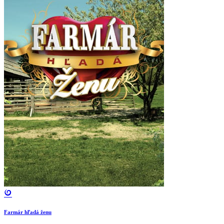
Farmár hľadá ženu