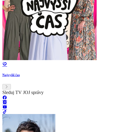
Najvyšší čas
Sleduj TV JOJ správy