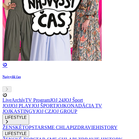
Najvyšší čas
Live
Archív
TV Program
JOJ 24
JOJ Šport
JOJ
JOJ PLAY
JOJ ŠPORT
JOJKO
NADÁCIA TV
JOJ
KASTINGY
JOJ CZ
JOJ GROUP
LIFESTYLE
ŽENSKÉ
TOPSTAR
SME CHLAPI
ZDRAVIE
HISTORY
LIFESTYLE