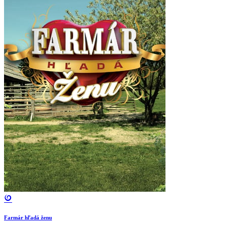
Farmár hľadá ženu