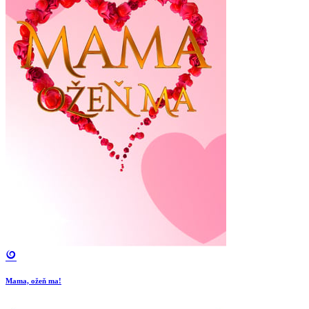
Mama, ožeň ma!