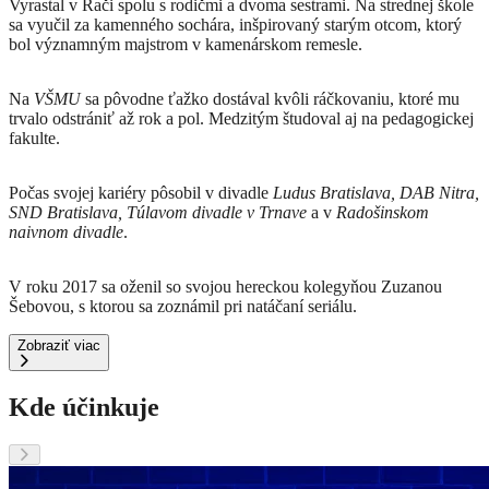
Vyrastal v Rači spolu s rodičmi a dvoma sestrami. Na strednej škole
sa vyučil za kamenného sochára, inšpirovaný starým otcom, ktorý
bol významným majstrom v kamenárskom remesle.
Na
VŠMU
sa pôvodne ťažko dostával kvôli ráčkovaniu, ktoré mu
trvalo odstrániť až rok a pol. Medzitým študoval aj na pedagogickej
fakulte.
Počas svojej kariéry pôsobil v divadle
Ludus Bratislava, DAB Nitra,
SND Bratislava, Túlavom divadle v Trnave
a v
Radošinskom
naivnom divadle
.
V roku 2017 sa oženil so svojou hereckou kolegyňou Zuzanou
Šebovou, s ktorou sa zoznámil pri natáčaní seriálu.
Zobraziť viac
Kde účinkuje