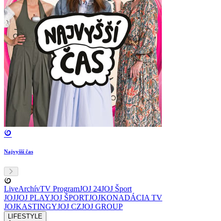
Najvyšší čas
Live
Archív
TV Program
JOJ 24
JOJ Šport
JOJ
JOJ PLAY
JOJ ŠPORT
JOJKO
NADÁCIA TV
JOJ
KASTINGY
JOJ CZ
JOJ GROUP
LIFESTYLE