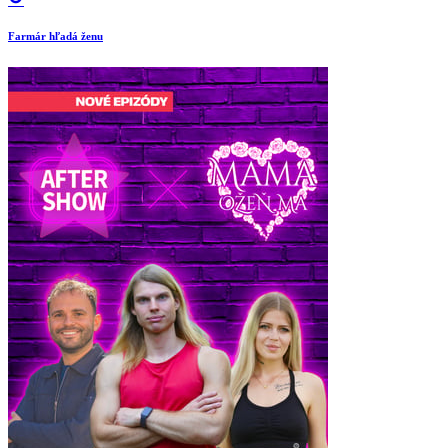
Farmár hľadá ženu