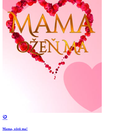
Mama, ožeň ma!