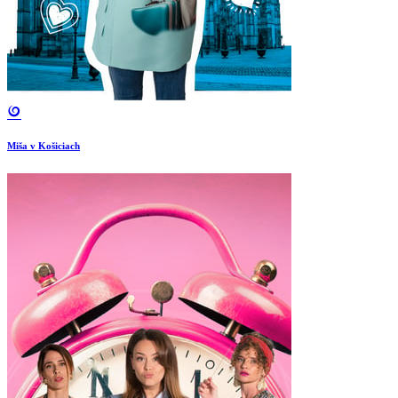
Miša v Košiciach