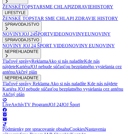
ŽENSKÉ
TOPSTAR
SME CHLAPI
ZDRAVIE
HISTORY
LIFESTYLE
ŽENSKÉ
TOPSTAR
SME CHLAPI
ZDRAVIE
HISTORY
SPRAVODAJSTVO
NOVINY
JOJ 24
ŠPORT
VIDEONOVINY
EUNOVINY
SPRAVODAJSTVO
NOVINY
JOJ 24
ŠPORT
VIDEONOVINY
EUNOVINY
NEPREHLIADNITE
Tlačové správy
Reklama
Ako si nás naladíte
Kde nás
nájdete
Kariéra
JOJ nebude súčasťou bezplatného vysielania cez
anténu
Akčný plán
NEPREHLIADNITE
Tlačové správy
Reklama
Ako si nás naladíte
Kde nás nájdete
Kariéra
JOJ nebude súčasťou bezplatného vysielania cez anténu
Akčný plán
Live
Archív
TV Program
JOJ 24
JOJ Šport
Podmienky pre spracovanie obsahu
Cookies
Nastavenia