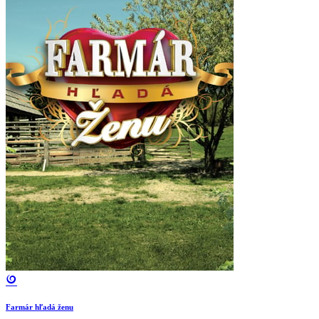
Farmár hľadá ženu