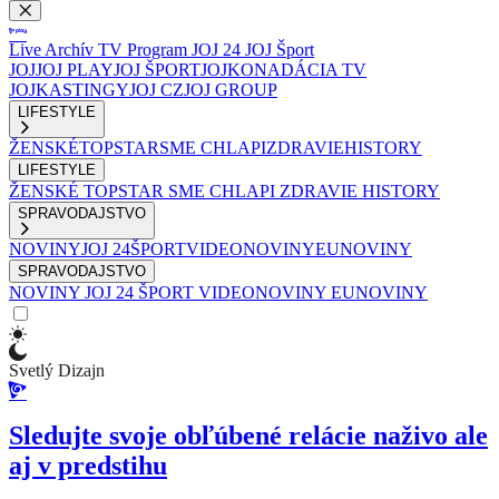
Live
Archív
TV Program
JOJ 24
JOJ Šport
JOJ
JOJ PLAY
JOJ ŠPORT
JOJKO
NADÁCIA TV
JOJ
KASTINGY
JOJ CZ
JOJ GROUP
LIFESTYLE
ŽENSKÉ
TOPSTAR
SME CHLAPI
ZDRAVIE
HISTORY
LIFESTYLE
ŽENSKÉ
TOPSTAR
SME CHLAPI
ZDRAVIE
HISTORY
SPRAVODAJSTVO
NOVINY
JOJ 24
ŠPORT
VIDEONOVINY
EUNOVINY
SPRAVODAJSTVO
NOVINY
JOJ 24
ŠPORT
VIDEONOVINY
EUNOVINY
Svetlý Dizajn
Sledujte svoje obľúbené relácie naživo ale
aj v predstihu