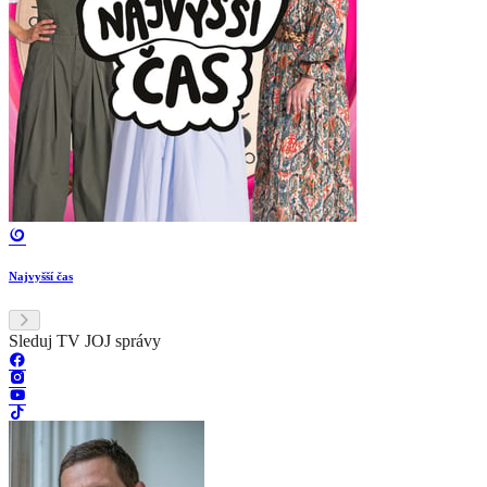
Najvyšší čas
Sleduj TV JOJ správy