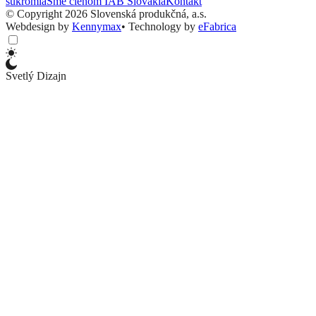
súkromia
Sme členom IAB Slovakia
Kontakt
© Copyright 2026 Slovenská produkčná, a.s.
Webdesign by
Kennymax
•
Technology by
eFabrica
Svetlý Dizajn