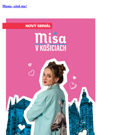
Mama, ožeň ma!