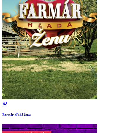
Farmár hľadá ženu