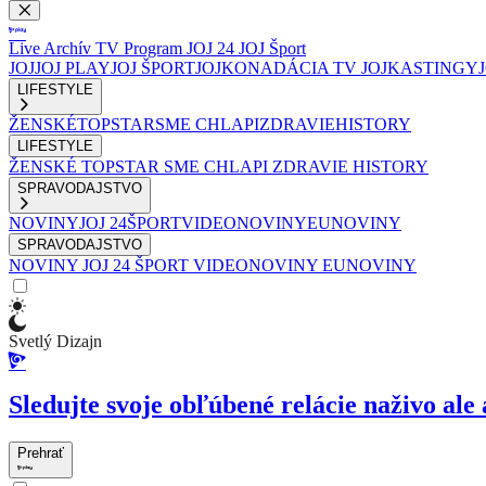
Live
Archív
TV Program
JOJ 24
JOJ Šport
JOJ
JOJ PLAY
JOJ ŠPORT
JOJKO
NADÁCIA TV JOJ
KASTINGY
LIFESTYLE
ŽENSKÉ
TOPSTAR
SME CHLAPI
ZDRAVIE
HISTORY
LIFESTYLE
ŽENSKÉ
TOPSTAR
SME CHLAPI
ZDRAVIE
HISTORY
SPRAVODAJSTVO
NOVINY
JOJ 24
ŠPORT
VIDEONOVINY
EUNOVINY
SPRAVODAJSTVO
NOVINY
JOJ 24
ŠPORT
VIDEONOVINY
EUNOVINY
Svetlý Dizajn
Sledujte svoje obľúbené relácie naživo ale 
Prehrať