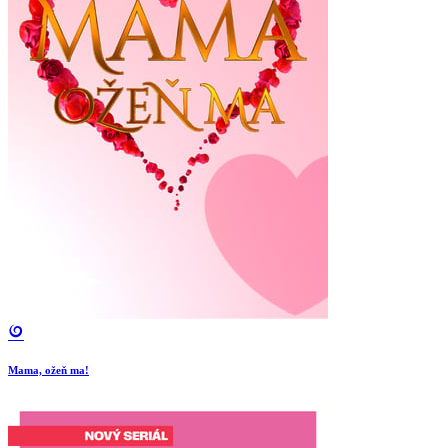
Mama, ožeň ma!