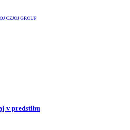
JOJ CZ
JOJ GROUP
aj v predstihu