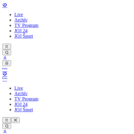
Live
Archív
TV Program
JOJ 24
JOJ Šport
Live
Archív
TV Program
JOJ 24
JOJ Šport