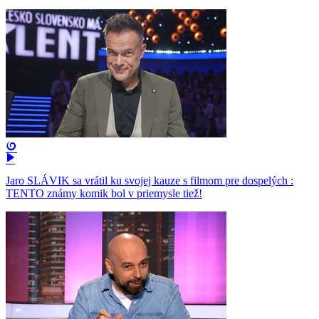
Jaro SLÁVIK sa vrátil ku svojej kauze s filmom pre dospelých :
TENTO známy komik bol v priemysle tiež!