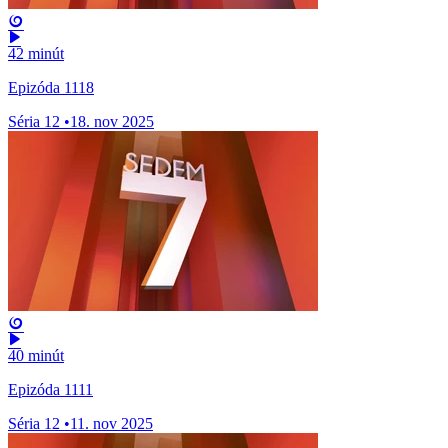
42 minút
Epizóda 1118
Séria 12
•
18. nov 2025
40 minút
Epizóda 1111
Séria 12
•
11. nov 2025