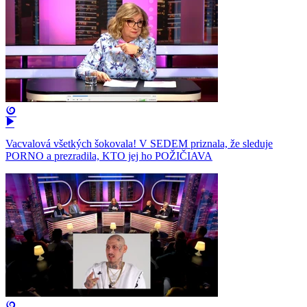
Vacvalová všetkých šokovala! V SEDEM priznala, že sleduje
PORNO a prezradila, KTO jej ho POŽIČIAVA