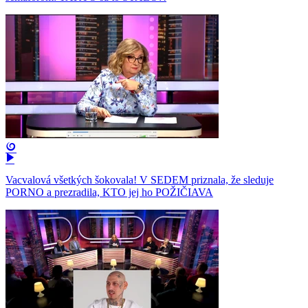
Vacvalová všetkých šokovala! V SEDEM priznala, že sleduje
PORNO a prezradila, KTO jej ho POŽIČIAVA