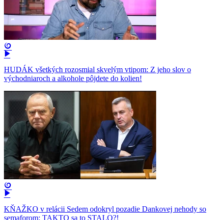
HUDÁK všetkých rozosmial skvelým vtipom: Z jeho slov o
východniaroch a alkohole pôjdete do kolien!
KŇAŽKO v relácii Sedem odokryl pozadie Dankovej nehody so
semaforom: TAKTO sa to STALO?!