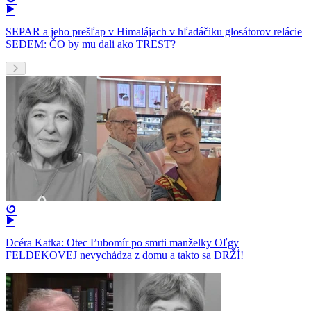
SEPAR a jeho prešľap v Himalájach v hľadáčiku glosátorov relácie
SEDEM: ČO by mu dali ako TREST?
Dcéra Katka: Otec Ľubomír po smrti manželky Oľgy
FELDEKOVEJ nevychádza z domu a takto sa DRŽÍ!