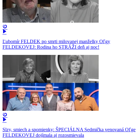
Ľubomír FELDEK po smrti milovanej manželky Oľgy
FELDEKOVEJ: Rodina ho STRÁŽI deň aj noc!
Slzy, smiech a spomienky: ŠPECIÁLNA Sedmička venovaná Oľge
FELDEKOVEJ dojímala aj rozosmievala