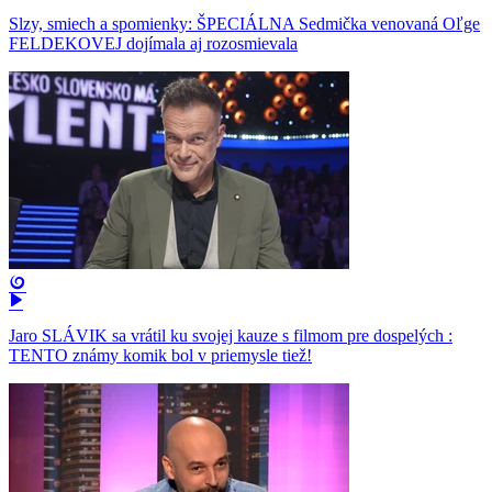
Slzy, smiech a spomienky: ŠPECIÁLNA Sedmička venovaná Oľge
FELDEKOVEJ dojímala aj rozosmievala
Jaro SLÁVIK sa vrátil ku svojej kauze s filmom pre dospelých :
TENTO známy komik bol v priemysle tiež!