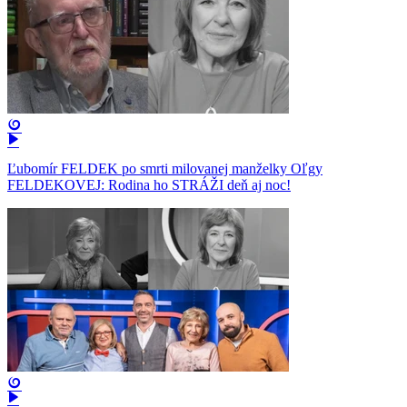
Ľubomír FELDEK po smrti milovanej manželky Oľgy
FELDEKOVEJ: Rodina ho STRÁŽI deň aj noc!