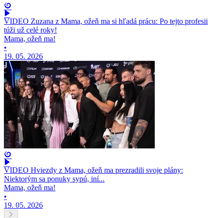
VIDEO Zuzana z Mama, ožeň ma si hľadá prácu: Po tejto profesii
túži už celé roky!
Mama, ožeň ma!
•
19. 05. 2026
VIDEO Hviezdy z Mama, ožeň ma prezradili svoje plány:
Niektorým sa ponuky sypú, iní...
Mama, ožeň ma!
•
19. 05. 2026