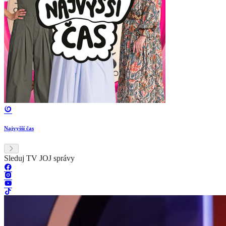
Najvyšší čas
Sleduj TV JOJ správy