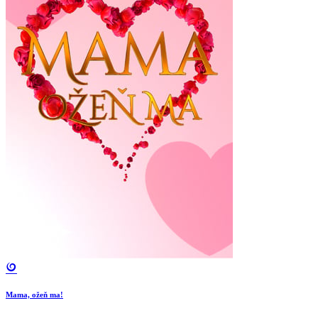
Mama, ožeň ma!