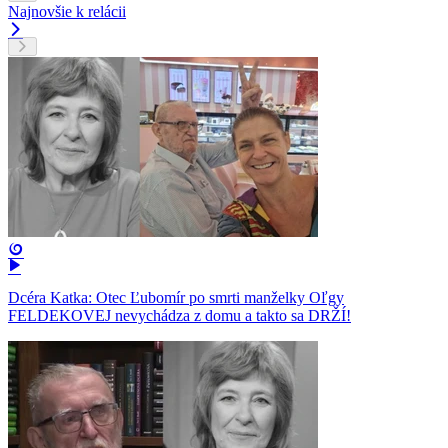
Najnovšie k relácii
Dcéra Katka: Otec Ľubomír po smrti manželky Oľgy
FELDEKOVEJ nevychádza z domu a takto sa DRŽÍ!