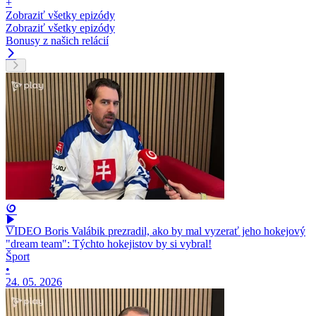
+
Zobraziť všetky epizódy
Zobraziť všetky epizódy
Bonusy z našich relácií
VIDEO Boris Valábik prezradil, ako by mal vyzerať jeho hokejový
"dream team": Týchto hokejistov by si vybral!
Šport
•
24. 05. 2026