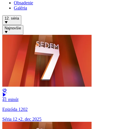
Obsadenie
Galéria
12. séria
Najnovšie
41 minút
Epizóda 1202
Séria 12
•
2. dec 2025