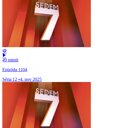
49 minút
Epizóda 1104
Séria 12
•
4. nov 2025