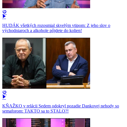
HUDÁK všetkých rozosmial skvelým vtipom: Z jeho slov o
východniaroch a alkohole pôjdete do kolien!
KŇAŽKO v relácii Sedem odokryl pozadie Dankovej nehody so
semaforom: TAKTO sa to STALO?!