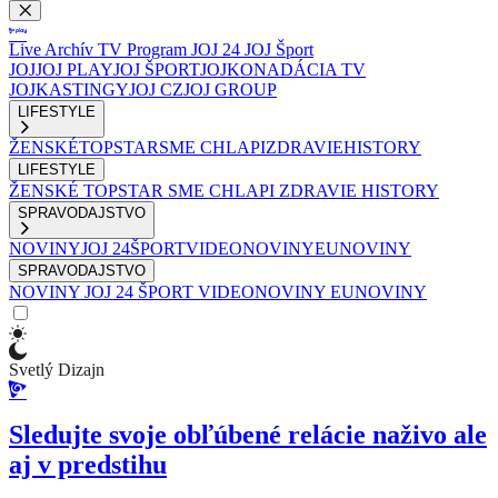
Live
Archív
TV Program
JOJ 24
JOJ Šport
JOJ
JOJ PLAY
JOJ ŠPORT
JOJKO
NADÁCIA TV
JOJ
KASTINGY
JOJ CZ
JOJ GROUP
LIFESTYLE
ŽENSKÉ
TOPSTAR
SME CHLAPI
ZDRAVIE
HISTORY
LIFESTYLE
ŽENSKÉ
TOPSTAR
SME CHLAPI
ZDRAVIE
HISTORY
SPRAVODAJSTVO
NOVINY
JOJ 24
ŠPORT
VIDEONOVINY
EUNOVINY
SPRAVODAJSTVO
NOVINY
JOJ 24
ŠPORT
VIDEONOVINY
EUNOVINY
Svetlý Dizajn
Sledujte svoje obľúbené relácie naživo ale
aj v predstihu