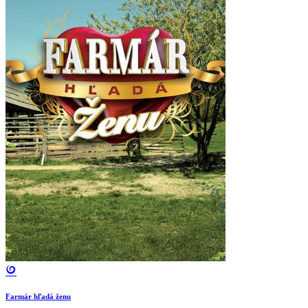
Farmár hľadá ženu