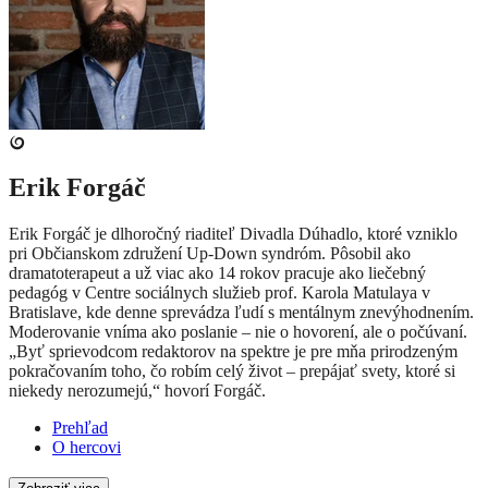
Erik Forgáč
Erik Forgáč je dlhoročný riaditeľ Divadla Dúhadlo, ktoré vzniklo
pri Občianskom združení Up-Down syndróm. Pôsobil ako
dramatoterapeut a už viac ako 14 rokov pracuje ako liečebný
pedagóg v Centre sociálnych služieb prof. Karola Matulaya v
Bratislave, kde denne sprevádza ľudí s mentálnym znevýhodnením.
Moderovanie vníma ako poslanie – nie o hovorení, ale o počúvaní.
„Byť sprievodcom redaktorov na spektre je pre mňa prirodzeným
pokračovaním toho, čo robím celý život – prepájať svety, ktoré si
niekedy nerozumejú,“ hovorí Forgáč.
Prehľad
O hercovi