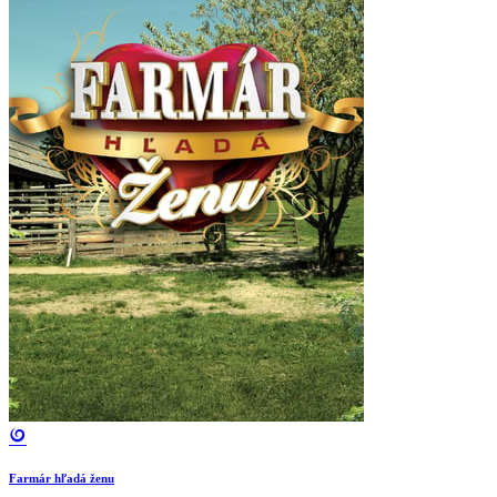
Farmár hľadá ženu