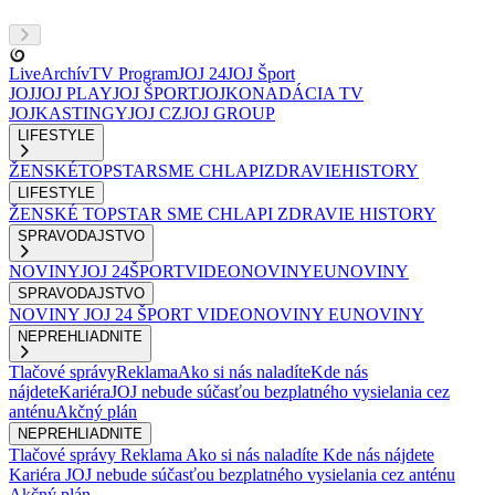
Live
Archív
TV Program
JOJ 24
JOJ Šport
JOJ
JOJ PLAY
JOJ ŠPORT
JOJKO
NADÁCIA TV
JOJ
KASTINGY
JOJ CZ
JOJ GROUP
LIFESTYLE
ŽENSKÉ
TOPSTAR
SME CHLAPI
ZDRAVIE
HISTORY
LIFESTYLE
ŽENSKÉ
TOPSTAR
SME CHLAPI
ZDRAVIE
HISTORY
SPRAVODAJSTVO
NOVINY
JOJ 24
ŠPORT
VIDEONOVINY
EUNOVINY
SPRAVODAJSTVO
NOVINY
JOJ 24
ŠPORT
VIDEONOVINY
EUNOVINY
NEPREHLIADNITE
Tlačové správy
Reklama
Ako si nás naladíte
Kde nás
nájdete
Kariéra
JOJ nebude súčasťou bezplatného vysielania cez
anténu
Akčný plán
NEPREHLIADNITE
Tlačové správy
Reklama
Ako si nás naladíte
Kde nás nájdete
Kariéra
JOJ nebude súčasťou bezplatného vysielania cez anténu
Akčný plán