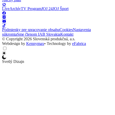
Live
Archív
TV Program
JOJ 24
JOJ Šport
Podmienky pre spracovanie obsahu
Cookies
Nastavenia
súkromia
Sme členom IAB Slovakia
Kontakt
© Copyright 2026 Slovenská produkčná, a.s.
Webdesign by
Kennymax
•
Technology by
eFabrica
Svetlý Dizajn