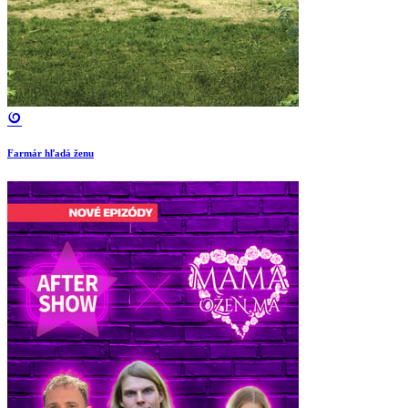
Farmár hľadá ženu