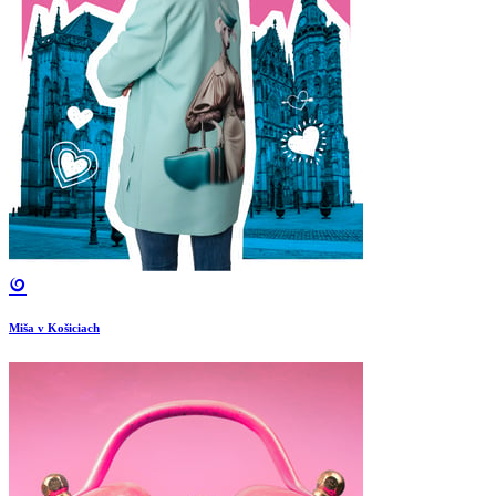
Miša v Košiciach