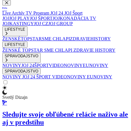
Live
Archív
TV Program
JOJ 24
JOJ Šport
JOJ
JOJ PLAY
JOJ ŠPORT
JOJKO
NADÁCIA TV
JOJ
KASTINGY
JOJ CZ
JOJ GROUP
LIFESTYLE
ŽENSKÉ
TOPSTAR
SME CHLAPI
ZDRAVIE
HISTORY
LIFESTYLE
ŽENSKÉ
TOPSTAR
SME CHLAPI
ZDRAVIE
HISTORY
SPRAVODAJSTVO
NOVINY
JOJ 24
ŠPORT
VIDEONOVINY
EUNOVINY
SPRAVODAJSTVO
NOVINY
JOJ 24
ŠPORT
VIDEONOVINY
EUNOVINY
Svetlý Dizajn
Sledujte svoje obľúbené relácie naživo ale
aj v predstihu