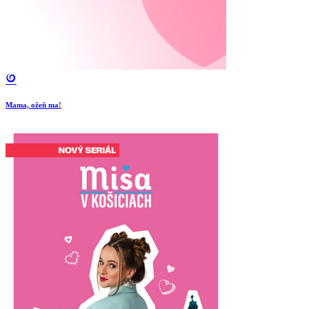
Mama, ožeň ma!