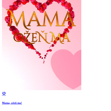
Mama, ožeň ma!