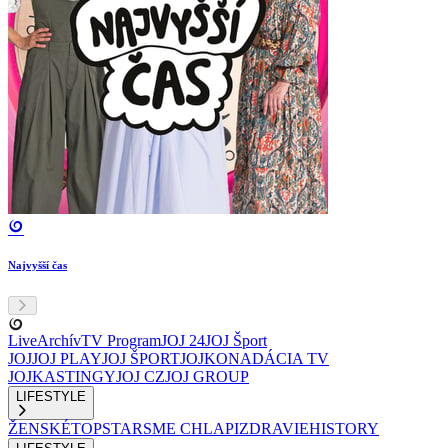
Najvyšší čas
Live
Archív
TV Program
JOJ 24
JOJ Šport
JOJ
JOJ PLAY
JOJ ŠPORT
JOJKO
NADÁCIA TV
JOJ
KASTINGY
JOJ CZ
JOJ GROUP
LIFESTYLE
ŽENSKÉ
TOPSTAR
SME CHLAPI
ZDRAVIE
HISTORY