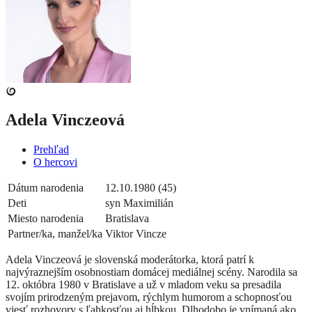
Adela Vinczeová
Prehľad
O hercovi
Dátum narodenia
12.10.1980 (45)
Deti
syn Maximilián
Miesto narodenia
Bratislava
Partner/ka, manžel/ka
Viktor Vincze
Adela Vinczeová je slovenská moderátorka, ktorá patrí k
najvýraznejším osobnostiam domácej mediálnej scény. Narodila sa
12. októbra 1980 v Bratislave a už v mladom veku sa presadila
svojím prirodzeným prejavom, rýchlym humorom a schopnosťou
viesť rozhovory s ľahkosťou aj hĺbkou. Dlhodobo je vnímaná ako