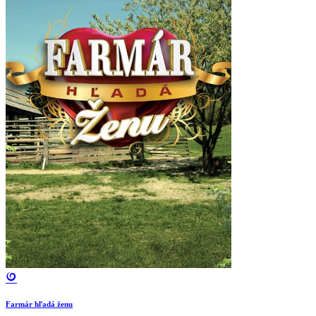
Farmár hľadá ženu