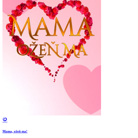
Mama, ožeň ma!