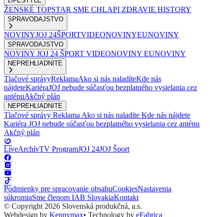
LIFESTYLE
ŽENSKÉ
TOPSTAR
SME CHLAPI
ZDRAVIE
HISTORY
SPRAVODAJSTVO
NOVINY
JOJ 24
ŠPORT
VIDEONOVINY
EUNOVINY
SPRAVODAJSTVO
NOVINY
JOJ 24
ŠPORT
VIDEONOVINY
EUNOVINY
NEPREHLIADNITE
Tlačové správy
Reklama
Ako si nás naladíte
Kde nás
nájdete
Kariéra
JOJ nebude súčasťou bezplatného vysielania cez
anténu
Akčný plán
NEPREHLIADNITE
Tlačové správy
Reklama
Ako si nás naladíte
Kde nás nájdete
Kariéra
JOJ nebude súčasťou bezplatného vysielania cez anténu
Akčný plán
Live
Archív
TV Program
JOJ 24
JOJ Šport
Podmienky pre spracovanie obsahu
Cookies
Nastavenia
súkromia
Sme členom IAB Slovakia
Kontakt
© Copyright 2026 Slovenská produkčná, a.s.
Webdesign by
Kennymax
•
Technology by
eFabrica