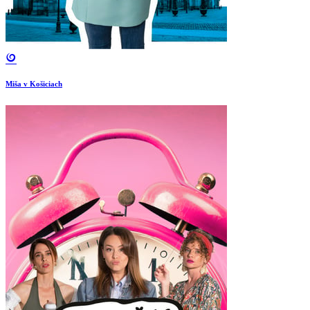
Miša v Košiciach