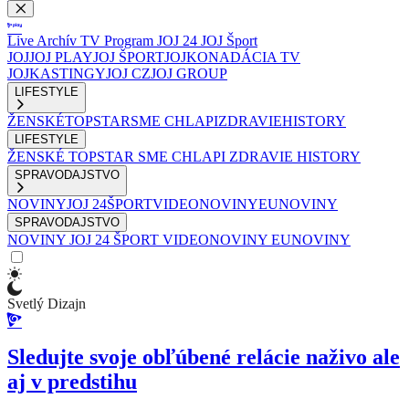
Live
Archív
TV Program
JOJ 24
JOJ Šport
JOJ
JOJ PLAY
JOJ ŠPORT
JOJKO
NADÁCIA TV
JOJ
KASTINGY
JOJ CZ
JOJ GROUP
LIFESTYLE
ŽENSKÉ
TOPSTAR
SME CHLAPI
ZDRAVIE
HISTORY
LIFESTYLE
ŽENSKÉ
TOPSTAR
SME CHLAPI
ZDRAVIE
HISTORY
SPRAVODAJSTVO
NOVINY
JOJ 24
ŠPORT
VIDEONOVINY
EUNOVINY
SPRAVODAJSTVO
NOVINY
JOJ 24
ŠPORT
VIDEONOVINY
EUNOVINY
Svetlý Dizajn
Sledujte svoje obľúbené relácie naživo ale
aj v predstihu