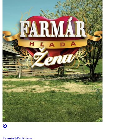
Farmár hľadá ženu