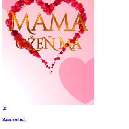
Mama, ožeň ma!