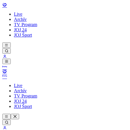
Live
Archív
TV Program
JOJ 24
JOJ Šport
Live
Archív
TV Program
JOJ 24
JOJ Šport