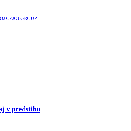
JOJ CZ
JOJ GROUP
aj v predstihu