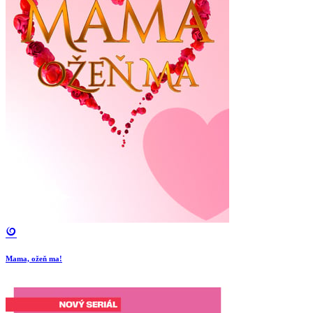
Mama, ožeň ma!