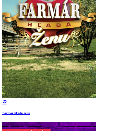
Farmár hľadá ženu