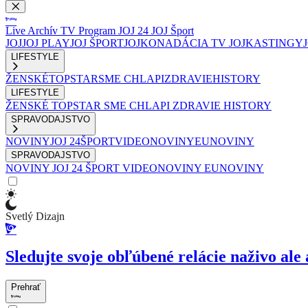
Live
Archív
TV Program
JOJ 24
JOJ Šport
JOJ
JOJ PLAY
JOJ ŠPORT
JOJKO
NADÁCIA TV JOJ
KASTINGY
LIFESTYLE
ŽENSKÉ
TOPSTAR
SME CHLAPI
ZDRAVIE
HISTORY
LIFESTYLE
ŽENSKÉ
TOPSTAR
SME CHLAPI
ZDRAVIE
HISTORY
SPRAVODAJSTVO
NOVINY
JOJ 24
ŠPORT
VIDEONOVINY
EUNOVINY
SPRAVODAJSTVO
NOVINY
JOJ 24
ŠPORT
VIDEONOVINY
EUNOVINY
Svetlý Dizajn
Sledujte svoje obľúbené relácie naživo ale 
Prehrať