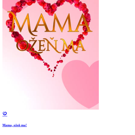
Mama, ožeň ma!