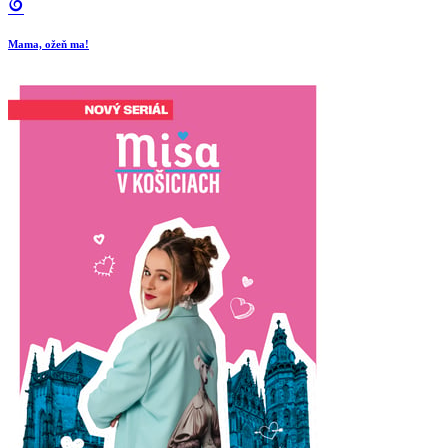
Mama, ožeň ma!