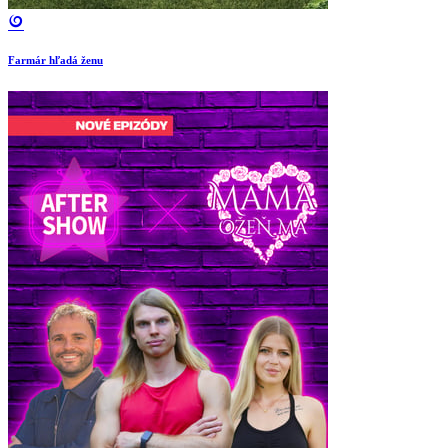
Farmár hľadá ženu