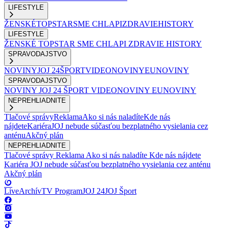
LIFESTYLE
ŽENSKÉ
TOPSTAR
SME CHLAPI
ZDRAVIE
HISTORY
LIFESTYLE
ŽENSKÉ
TOPSTAR
SME CHLAPI
ZDRAVIE
HISTORY
SPRAVODAJSTVO
NOVINY
JOJ 24
ŠPORT
VIDEONOVINY
EUNOVINY
SPRAVODAJSTVO
NOVINY
JOJ 24
ŠPORT
VIDEONOVINY
EUNOVINY
NEPREHLIADNITE
Tlačové správy
Reklama
Ako si nás naladíte
Kde nás
nájdete
Kariéra
JOJ nebude súčasťou bezplatného vysielania cez
anténu
Akčný plán
NEPREHLIADNITE
Tlačové správy
Reklama
Ako si nás naladíte
Kde nás nájdete
Kariéra
JOJ nebude súčasťou bezplatného vysielania cez anténu
Akčný plán
Live
Archív
TV Program
JOJ 24
JOJ Šport