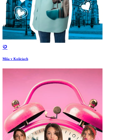
Miša v Košiciach