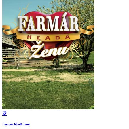
Farmár hľadá ženu