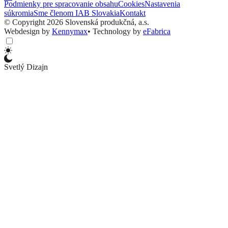
Podmienky pre spracovanie obsahu
Cookies
Nastavenia
súkromia
Sme členom IAB Slovakia
Kontakt
© Copyright 2026 Slovenská produkčná, a.s.
Webdesign by
Kennymax
•
Technology by
eFabrica
Svetlý Dizajn