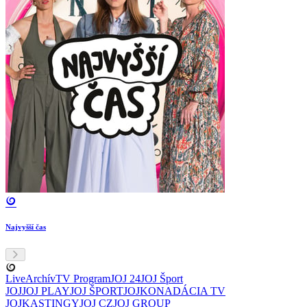
Najvyšší čas
Live
Archív
TV Program
JOJ 24
JOJ Šport
JOJ
JOJ PLAY
JOJ ŠPORT
JOJKO
NADÁCIA TV
JOJ
KASTINGY
JOJ CZ
JOJ GROUP