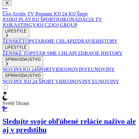
Live
Archív
TV Program
JOJ 24
JOJ Šport
JOJ
JOJ PLAY
JOJ ŠPORT
JOJKO
NADÁCIA TV
JOJ
KASTINGY
JOJ CZ
JOJ GROUP
LIFESTYLE
ŽENSKÉ
TOPSTAR
SME CHLAPI
ZDRAVIE
HISTORY
LIFESTYLE
ŽENSKÉ
TOPSTAR
SME CHLAPI
ZDRAVIE
HISTORY
SPRAVODAJSTVO
NOVINY
JOJ 24
ŠPORT
VIDEONOVINY
EUNOVINY
SPRAVODAJSTVO
NOVINY
JOJ 24
ŠPORT
VIDEONOVINY
EUNOVINY
Svetlý Dizajn
Sledujte svoje obľúbené relácie naživo ale
aj v predstihu