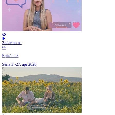
Zadarmo na
Epizóda 8
Séria 3
•
27. apr 2026