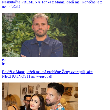
Neskutočná PREMENA Tonka z Mama, ožeň ma: Konečne je z
neho fešák!
Beidži z Mama, ožeň ma má problém: Ženy zverejnili, aké
NECHUTNOSTI im vypisoval!