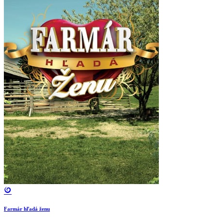
Farmár hľadá ženu