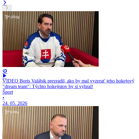
VIDEO Boris Valábik prezradil, ako by mal vyzerať jeho hokejový
"dream team": Týchto hokejistov by si vybral!
Šport
•
24. 05. 2026