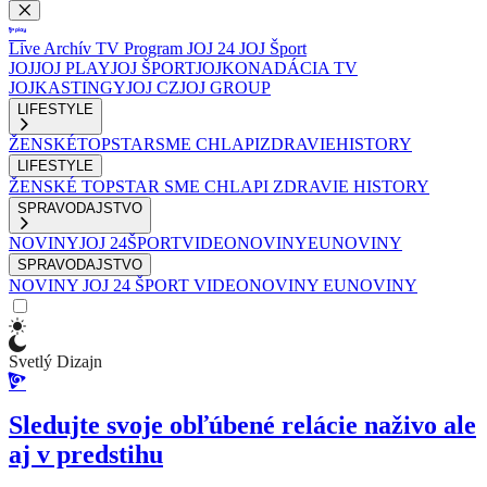
Live
Archív
TV Program
JOJ 24
JOJ Šport
JOJ
JOJ PLAY
JOJ ŠPORT
JOJKO
NADÁCIA TV
JOJ
KASTINGY
JOJ CZ
JOJ GROUP
LIFESTYLE
ŽENSKÉ
TOPSTAR
SME CHLAPI
ZDRAVIE
HISTORY
LIFESTYLE
ŽENSKÉ
TOPSTAR
SME CHLAPI
ZDRAVIE
HISTORY
SPRAVODAJSTVO
NOVINY
JOJ 24
ŠPORT
VIDEONOVINY
EUNOVINY
SPRAVODAJSTVO
NOVINY
JOJ 24
ŠPORT
VIDEONOVINY
EUNOVINY
Svetlý Dizajn
Sledujte svoje obľúbené relácie naživo ale
aj v predstihu