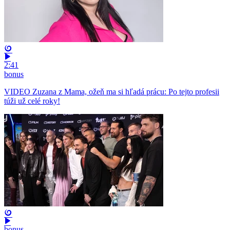
2:41
bonus
VIDEO Zuzana z Mama, ožeň ma si hľadá prácu: Po tejto profesii
túži už celé roky!
bonus