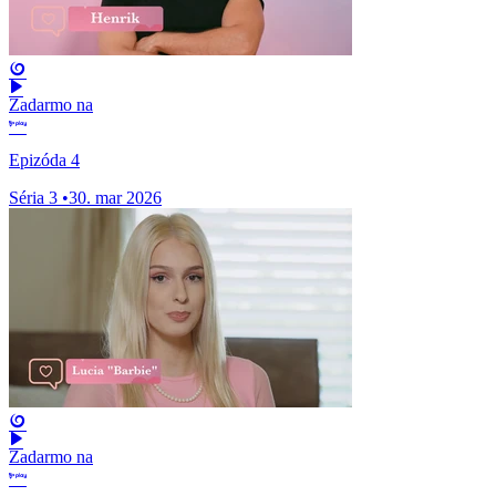
Zadarmo na
Epizóda 4
Séria 3
•
30. mar 2026
Zadarmo na