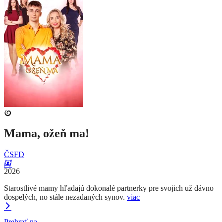
Mama, ožeň ma!
ČSFD
2026
Starostlivé mamy hľadajú dokonalé partnerky pre svojich už dávno
dospelých, no stále nezadaných synov.
viac
Prehrať na