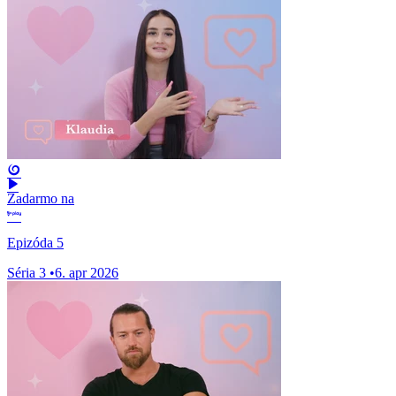
Zadarmo na
Epizóda 5
Séria 3
•
6. apr 2026