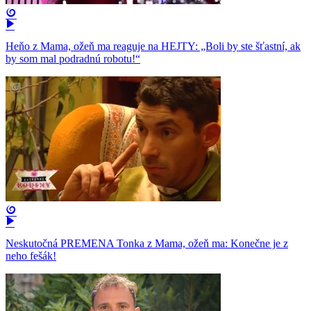
Heňo z Mama, ožeň ma reaguje na HEJTY: „Boli by ste šťastní, ak
by som mal podradnú robotu!“
Neskutočná PREMENA Tonka z Mama, ožeň ma: Konečne je z
neho fešák!