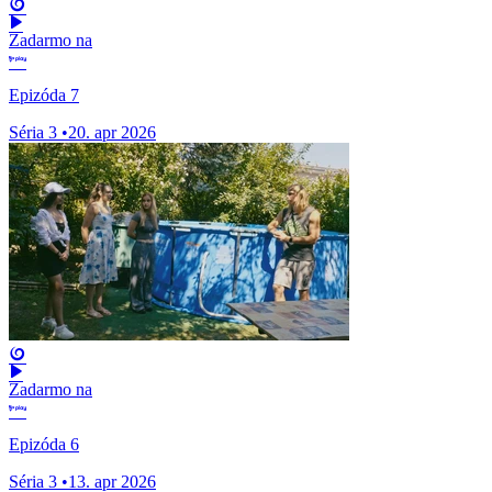
Zadarmo na
Epizóda 7
Séria 3
•
20. apr 2026
Zadarmo na
Epizóda 6
Séria 3
•
13. apr 2026