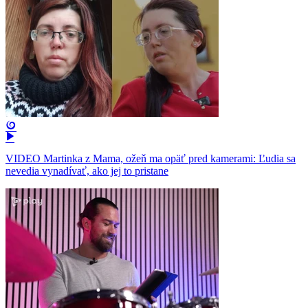
VIDEO Martinka z Mama, ožeň ma opäť pred kamerami: Ľudia sa
nevedia vynadívať, ako jej to pristane