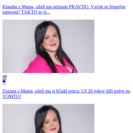
Klaudia z Mama, ožeň ma priznala PRAVDU: Vzťah so ženatým
raperom? TAKTO to je...
Zuzana z Mama, ožeň ma si hľadá prácu: Už 20 rokov túži práve po
TOMTO!