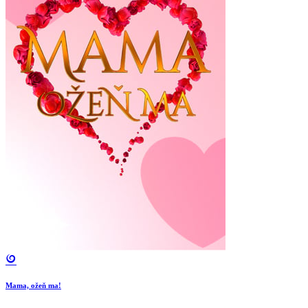
Mama, ožeň ma!