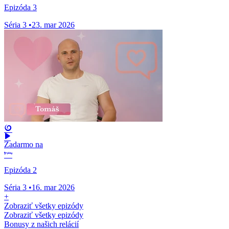
Epizóda 3
Séria 3
•
23. mar 2026
Zadarmo na
Epizóda 2
Séria 3
•
16. mar 2026
+
Zobraziť všetky epizódy
Zobraziť všetky epizódy
Bonusy z našich relácií