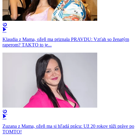
Klaudia z Mama, ožeň ma priznala PRAVDU: Vzťah so ženatým
raperom? TAKTO to je...
Zuzana z Mama, ožeň ma si hľadá prácu: Už 20 rokov túži práve po
TOMTO!