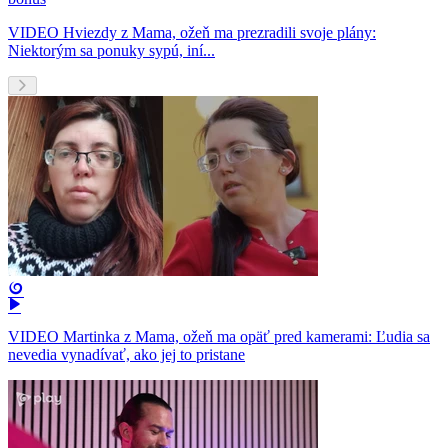
VIDEO Hviezdy z Mama, ožeň ma prezradili svoje plány:
Niektorým sa ponuky sypú, iní...
VIDEO Martinka z Mama, ožeň ma opäť pred kamerami: Ľudia sa
nevedia vynadívať, ako jej to pristane