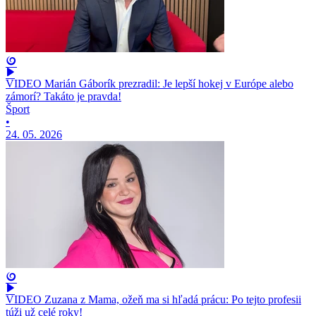
VIDEO Marián Gáborík prezradil: Je lepší hokej v Európe alebo
zámorí? Takáto je pravda!
Šport
•
24. 05. 2026
VIDEO Zuzana z Mama, ožeň ma si hľadá prácu: Po tejto profesii
túži už celé roky!