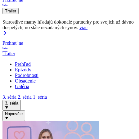
Trailer
Starostlivé mamy hľadajú dokonalé partnerky pre svojich už dávno
dospelých, no stále nezadaných synov.
viac
Prehrať na
Trailer
Prehľad
Epizódy
Podrobnosti
Obsadenie
Galéria
3. séria
2. séria
1. séria
3. séria
Najnovšie