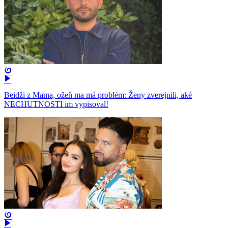
Beidži z Mama, ožeň ma má problém: Ženy zverejnili, aké
NECHUTNOSTI im vypisoval!