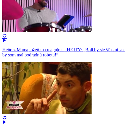
Heňo z Mama, ožeň ma reaguje na HEJTY: „Boli by ste šťastní, ak
by som mal podradnú robotu!“