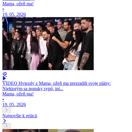
Mama, ožeň ma!
•
19. 05. 2026
VIDEO Hviezdy z Mama, ožeň ma prezradili svoje plány:
Niektorým sa ponuky sypú, iní...
Mama, ožeň ma!
•
19. 05. 2026
Najnovšie k relácii