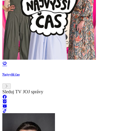
Najvyšší čas
Sleduj TV JOJ správy