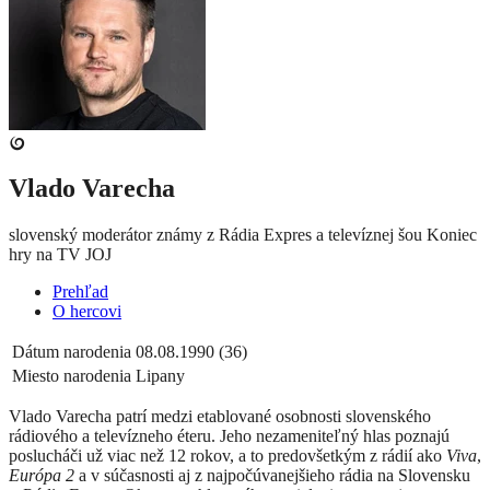
Vlado Varecha
slovenský moderátor známy z Rádia Expres a televíznej šou Koniec
hry na TV JOJ
Prehľad
O hercovi
Dátum narodenia
08.08.1990 (36)
Miesto narodenia
Lipany
Vlado Varecha patrí medzi etablované osobnosti slovenského
rádiového a televízneho éteru. Jeho nezameniteľný hlas poznajú
poslucháči už viac než 12 rokov, a to predovšetkým z rádií ako
Viva
,
Európa 2
a v súčasnosti aj z najpočúvanejšieho rádia na Slovensku