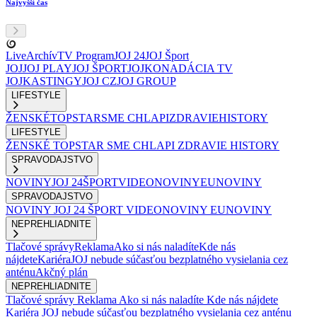
Najvyšší čas
Live
Archív
TV Program
JOJ 24
JOJ Šport
JOJ
JOJ PLAY
JOJ ŠPORT
JOJKO
NADÁCIA TV
JOJ
KASTINGY
JOJ CZ
JOJ GROUP
LIFESTYLE
ŽENSKÉ
TOPSTAR
SME CHLAPI
ZDRAVIE
HISTORY
LIFESTYLE
ŽENSKÉ
TOPSTAR
SME CHLAPI
ZDRAVIE
HISTORY
SPRAVODAJSTVO
NOVINY
JOJ 24
ŠPORT
VIDEONOVINY
EUNOVINY
SPRAVODAJSTVO
NOVINY
JOJ 24
ŠPORT
VIDEONOVINY
EUNOVINY
NEPREHLIADNITE
Tlačové správy
Reklama
Ako si nás naladíte
Kde nás
nájdete
Kariéra
JOJ nebude súčasťou bezplatného vysielania cez
anténu
Akčný plán
NEPREHLIADNITE
Tlačové správy
Reklama
Ako si nás naladíte
Kde nás nájdete
Kariéra
JOJ nebude súčasťou bezplatného vysielania cez anténu