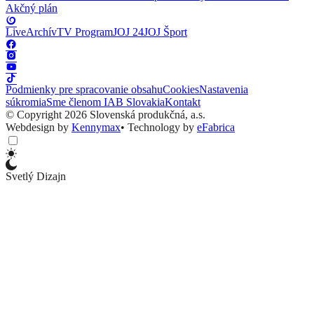
Akčný plán
Live
Archív
TV Program
JOJ 24
JOJ Šport
Podmienky pre spracovanie obsahu
Cookies
Nastavenia
súkromia
Sme členom IAB Slovakia
Kontakt
© Copyright 2026 Slovenská produkčná, a.s.
Webdesign by
Kennymax
•
Technology by
eFabrica
Svetlý Dizajn