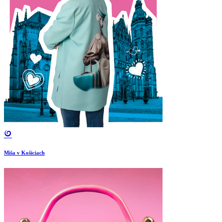
Miša v Košiciach