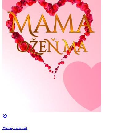
Mama, ožeň ma!