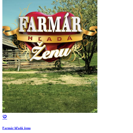
Farmár hľadá ženu