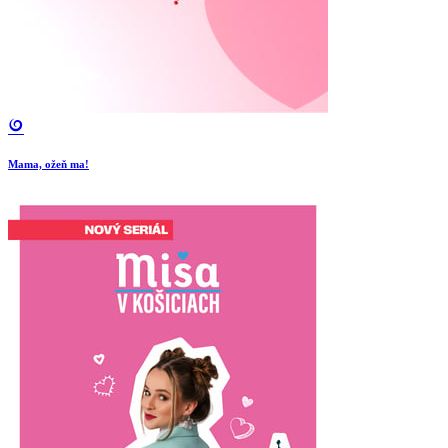
Mama, ožeň ma!