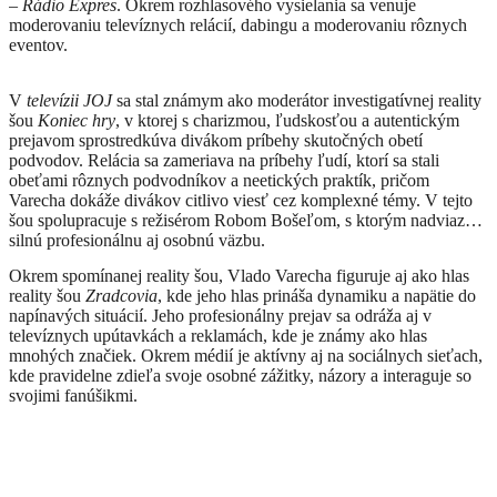
–
Rádio Expres
. Okrem rozhlasového vysielania sa venuje
moderovaniu televíznych relácií, dabingu a moderovaniu rôznych
eventov.
V
televízii JOJ
sa stal známym ako moderátor investigatívnej reality
šou
Koniec hry
, v ktorej s charizmou, ľudskosťou a autentickým
prejavom sprostredkúva divákom príbehy skutočných obetí
podvodov. Relácia sa zameriava na príbehy ľudí, ktorí sa stali
obeťami rôznych podvodníkov a neetických praktík, pričom
Varecha dokáže divákov citlivo viesť cez komplexné témy. V tejto
šou spolupracuje s režisérom Robom Bošeľom, s ktorým nadviazal
silnú profesionálnu aj osobnú väzbu.
Okrem spomínanej reality šou, Vlado Varecha figuruje aj ako hlas
reality šou
Zradcovia
, kde jeho hlas prináša dynamiku a napätie do
napínavých situácií. Jeho profesionálny prejav sa odráža aj v
televíznych upútavkách a reklamách, kde je známy ako hlas
mnohých značiek. Okrem médií je aktívny aj na sociálnych sieťach,
kde pravidelne zdieľa svoje osobné zážitky, názory a interaguje so
svojimi fanúšikmi.