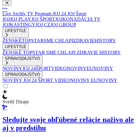
Live
Archív
TV Program
JOJ 24
JOJ Šport
JOJ
JOJ PLAY
JOJ ŠPORT
JOJKO
NADÁCIA TV
JOJ
KASTINGY
JOJ CZ
JOJ GROUP
LIFESTYLE
ŽENSKÉ
TOPSTAR
SME CHLAPI
ZDRAVIE
HISTORY
LIFESTYLE
ŽENSKÉ
TOPSTAR
SME CHLAPI
ZDRAVIE
HISTORY
SPRAVODAJSTVO
NOVINY
JOJ 24
ŠPORT
VIDEONOVINY
EUNOVINY
SPRAVODAJSTVO
NOVINY
JOJ 24
ŠPORT
VIDEONOVINY
EUNOVINY
Svetlý Dizajn
Sledujte svoje obľúbené relácie naživo ale
aj v predstihu