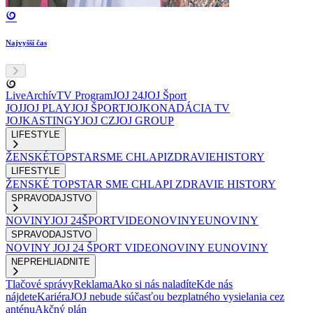
Najvyšší čas
Live
Archív
TV Program
JOJ 24
JOJ Šport
JOJ
JOJ PLAY
JOJ ŠPORT
JOJKO
NADÁCIA TV
JOJ
KASTINGY
JOJ CZ
JOJ GROUP
LIFESTYLE
ŽENSKÉ
TOPSTAR
SME CHLAPI
ZDRAVIE
HISTORY
LIFESTYLE
ŽENSKÉ
TOPSTAR
SME CHLAPI
ZDRAVIE
HISTORY
SPRAVODAJSTVO
NOVINY
JOJ 24
ŠPORT
VIDEONOVINY
EUNOVINY
SPRAVODAJSTVO
NOVINY
JOJ 24
ŠPORT
VIDEONOVINY
EUNOVINY
NEPREHLIADNITE
Tlačové správy
Reklama
Ako si nás naladíte
Kde nás
nájdete
Kariéra
JOJ nebude súčasťou bezplatného vysielania cez
anténu
Akčný plán