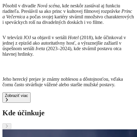
Pôsobil v divadle
Nová scéna
, kde neskôr zastával aj funkciu
riaditeľa. Preslávil sa ako princ v kultovej filmovej rozprávke
Princ
a Večernica
a počas svojej kariéry stvárnil množstvo charakterových
i speváckych rolí na divadelných doskách i vo filme.
V televízii JOJ sa objavil v seriáli
Hotel
(2018), kde účinkoval v
jednej z epizód ako autoritatívny hosť, a výraznejšie zažiaril v
úspešnom seriáli
Iveta
(2023–2024), kde stvárnil postavu otca
hlavnej hrdinky.
Jeho herecký prejav je známy noblesou a dôstojnosťou, vďaka
čomu často stvárňuje vážené alebo staršie mužské postavy.
Zobraziť viac
Kde účinkuje