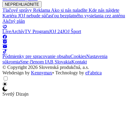
NEPREHLIADNITE
Tlačové správy
Reklama
Ako si nás naladíte
Kde nás nájdete
Kariéra
JOJ nebude súčasťou bezplatného vysielania cez anténu
Akčný plán
Live
Archív
TV Program
JOJ 24
JOJ Šport
Podmienky pre spracovanie obsahu
Cookies
Nastavenia
súkromia
Sme členom IAB Slovakia
Kontakt
© Copyright 2026 Slovenská produkčná, a.s.
Webdesign by
Kennymax
•
Technology by
eFabrica
Svetlý Dizajn