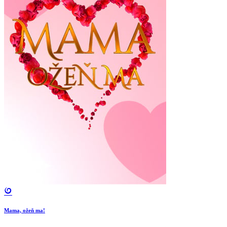
Mama, ožeň ma!