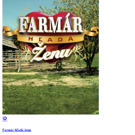
Farmár hľadá ženu