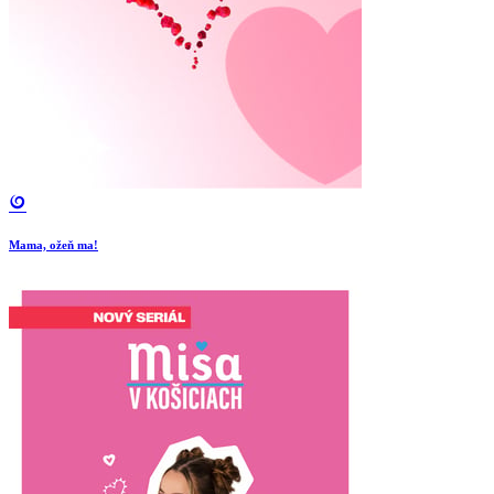
Mama, ožeň ma!