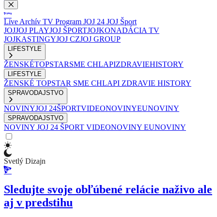
Live
Archív
TV Program
JOJ 24
JOJ Šport
JOJ
JOJ PLAY
JOJ ŠPORT
JOJKO
NADÁCIA TV
JOJ
KASTINGY
JOJ CZ
JOJ GROUP
LIFESTYLE
ŽENSKÉ
TOPSTAR
SME CHLAPI
ZDRAVIE
HISTORY
LIFESTYLE
ŽENSKÉ
TOPSTAR
SME CHLAPI
ZDRAVIE
HISTORY
SPRAVODAJSTVO
NOVINY
JOJ 24
ŠPORT
VIDEONOVINY
EUNOVINY
SPRAVODAJSTVO
NOVINY
JOJ 24
ŠPORT
VIDEONOVINY
EUNOVINY
Svetlý Dizajn
Sledujte svoje obľúbené relácie naživo ale
aj v predstihu