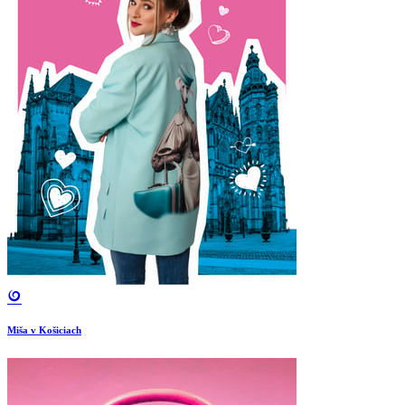
Miša v Košiciach