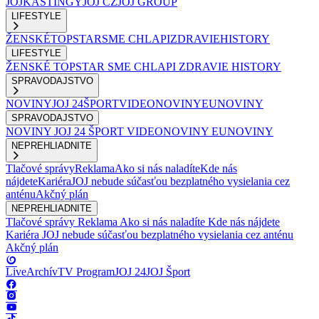
JOJ
KASTINGY
JOJ CZ
JOJ GROUP
LIFESTYLE
ŽENSKÉ
TOPSTAR
SME CHLAPI
ZDRAVIE
HISTORY
LIFESTYLE
ŽENSKÉ
TOPSTAR
SME CHLAPI
ZDRAVIE
HISTORY
SPRAVODAJSTVO
NOVINY
JOJ 24
ŠPORT
VIDEONOVINY
EUNOVINY
SPRAVODAJSTVO
NOVINY
JOJ 24
ŠPORT
VIDEONOVINY
EUNOVINY
NEPREHLIADNITE
Tlačové správy
Reklama
Ako si nás naladíte
Kde nás
nájdete
Kariéra
JOJ nebude súčasťou bezplatného vysielania cez
anténu
Akčný plán
NEPREHLIADNITE
Tlačové správy
Reklama
Ako si nás naladíte
Kde nás nájdete
Kariéra
JOJ nebude súčasťou bezplatného vysielania cez anténu
Akčný plán
Live
Archív
TV Program
JOJ 24
JOJ Šport