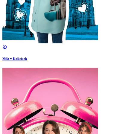
Miša v Košiciach