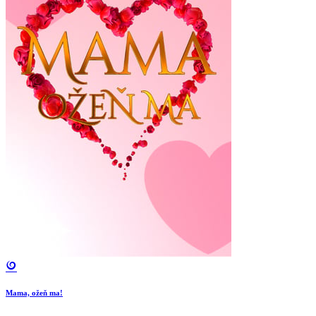
Mama, ožeň ma!