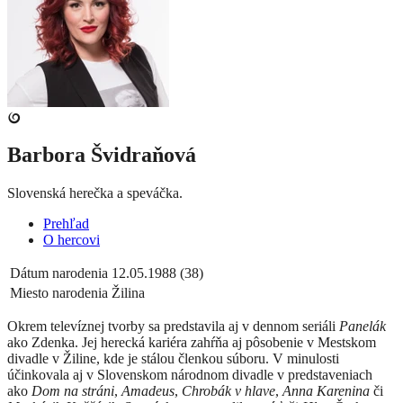
Barbora Švidraňová
Slovenská herečka a speváčka.
Prehľad
O hercovi
Dátum narodenia
12.05.1988 (38)
Miesto narodenia
Žilina
Okrem televíznej tvorby sa predstavila aj v dennom seriáli
Panelák
ako Zdenka.
Jej herecká kariéra zahŕňa aj pôsobenie v Mestskom
divadle v Žiline, kde je stálou členkou súboru.
V minulosti
účinkovala aj v Slovenskom národnom divadle v predstaveniach
ako
Dom na stráni
,
Amadeus
,
Chrobák v hlave
,
Anna Karenina
či