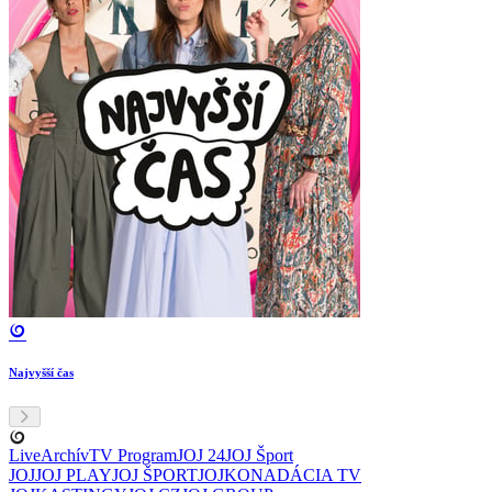
Najvyšší čas
Live
Archív
TV Program
JOJ 24
JOJ Šport
JOJ
JOJ PLAY
JOJ ŠPORT
JOJKO
NADÁCIA TV