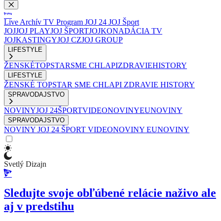
Live
Archív
TV Program
JOJ 24
JOJ Šport
JOJ
JOJ PLAY
JOJ ŠPORT
JOJKO
NADÁCIA TV
JOJ
KASTINGY
JOJ CZ
JOJ GROUP
LIFESTYLE
ŽENSKÉ
TOPSTAR
SME CHLAPI
ZDRAVIE
HISTORY
LIFESTYLE
ŽENSKÉ
TOPSTAR
SME CHLAPI
ZDRAVIE
HISTORY
SPRAVODAJSTVO
NOVINY
JOJ 24
ŠPORT
VIDEONOVINY
EUNOVINY
SPRAVODAJSTVO
NOVINY
JOJ 24
ŠPORT
VIDEONOVINY
EUNOVINY
Svetlý Dizajn
Sledujte svoje obľúbené relácie naživo ale
aj v predstihu