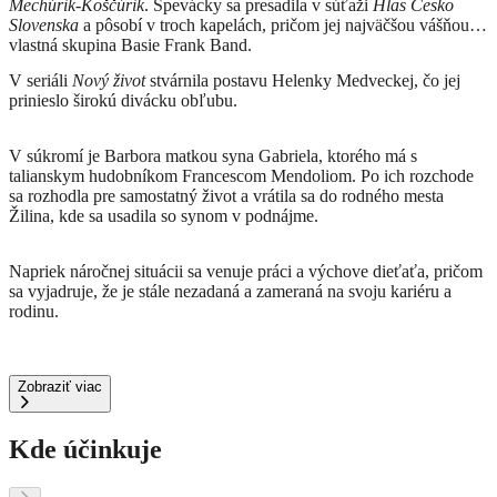
Mechúrik-Koščúrik
.
Spevácky sa presadila v súťaži
Hlas Česko
Slovenska
a pôsobí v troch kapelách, pričom jej najväčšou vášňou je
vlastná skupina Basie Frank Band.
V seriáli
Nový život
stvárnila postavu Helenky Medveckej, čo jej
prinieslo širokú divácku obľubu.
V súkromí je Barbora matkou syna Gabriela, ktorého má s
talianskym hudobníkom Francescom Mendoliom. Po ich rozchode
sa rozhodla pre samostatný život a vrátila sa do rodného mesta
Žilina, kde sa usadila so synom v podnájme.
Napriek náročnej situácii sa venuje práci a výchove dieťaťa, pričom
sa vyjadruje, že je stále nezadaná a zameraná na svoju kariéru a
rodinu.
Zobraziť viac
Kde účinkuje