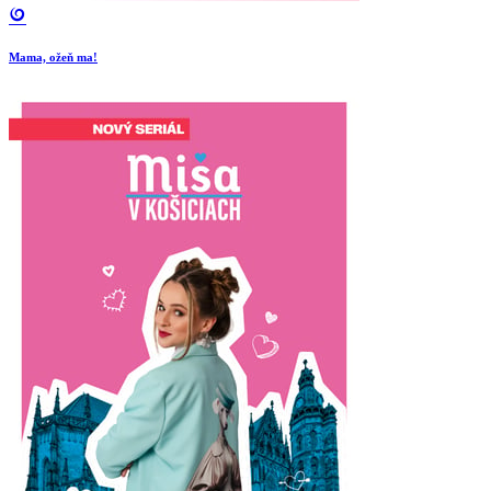
Mama, ožeň ma!