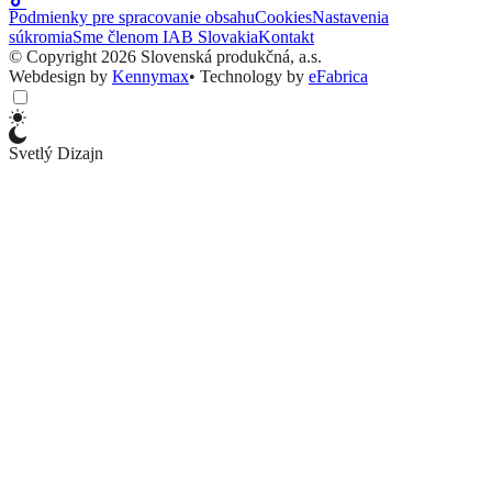
Podmienky pre spracovanie obsahu
Cookies
Nastavenia
súkromia
Sme členom IAB Slovakia
Kontakt
© Copyright 2026 Slovenská produkčná, a.s.
Webdesign by
Kennymax
•
Technology by
eFabrica
Svetlý Dizajn