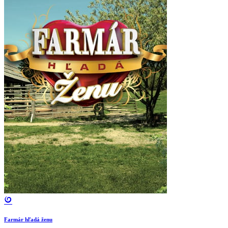
Farmár hľadá ženu