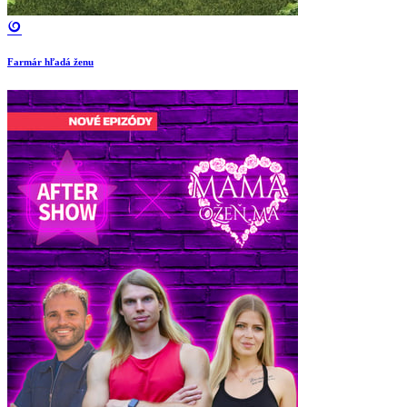
Farmár hľadá ženu