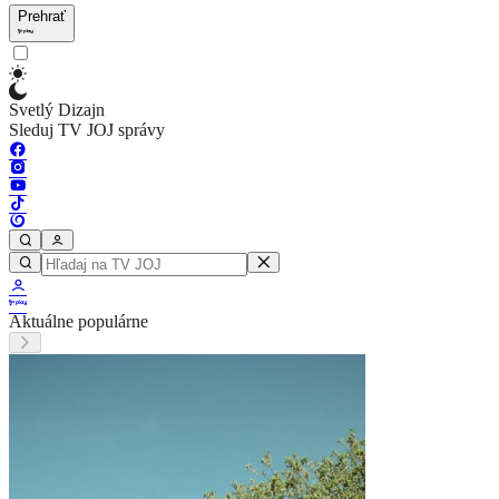
Prehrať
Svetlý Dizajn
Sleduj TV JOJ správy
Aktuálne populárne