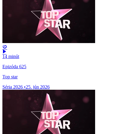
14 minút
Epizóda 625
Top star
Séria 2026
•
25. jún 2026