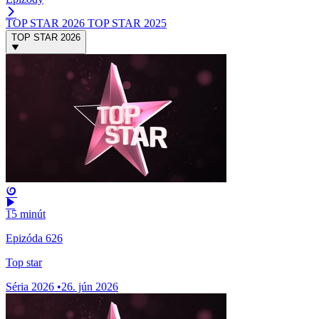
TOP STAR 2026
TOP STAR 2025
TOP STAR 2026
15 minút
Epizóda 626
Top star
Séria 2026
•
26. jún 2026