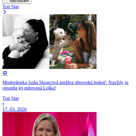
... Načítavam
Top Star
Moderátorka Soňa Skoncová prežíva obrovskú bolesť: Navždy ju
opustila jej milovaná Lolka!
Top Star
•
17. 03. 2026