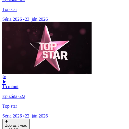
Top star
Séria 2026
•
23. jún 2026
15 minút
Epizóda 622
Top star
Séria 2026
•
22. jún 2026
Zobraziť viac