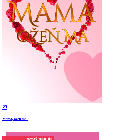
Mama, ožeň ma!