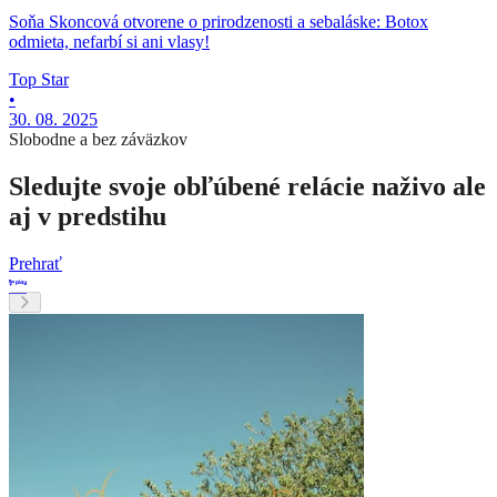
Soňa Skoncová otvorene o prirodzenosti a sebaláske: Botox
odmieta, nefarbí si ani vlasy!
Top Star
•
30. 08. 2025
Slobodne a bez záväzkov
Sledujte svoje obľúbené relácie naživo ale
aj v predstihu
Prehrať