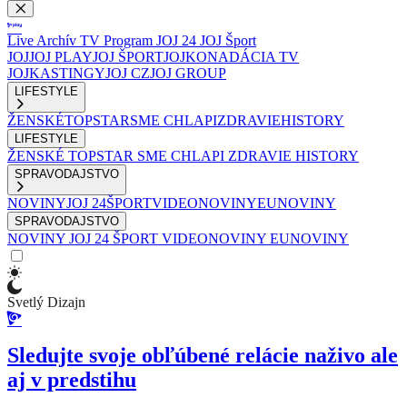
Live
Archív
TV Program
JOJ 24
JOJ Šport
JOJ
JOJ PLAY
JOJ ŠPORT
JOJKO
NADÁCIA TV
JOJ
KASTINGY
JOJ CZ
JOJ GROUP
LIFESTYLE
ŽENSKÉ
TOPSTAR
SME CHLAPI
ZDRAVIE
HISTORY
LIFESTYLE
ŽENSKÉ
TOPSTAR
SME CHLAPI
ZDRAVIE
HISTORY
SPRAVODAJSTVO
NOVINY
JOJ 24
ŠPORT
VIDEONOVINY
EUNOVINY
SPRAVODAJSTVO
NOVINY
JOJ 24
ŠPORT
VIDEONOVINY
EUNOVINY
Svetlý Dizajn
Sledujte svoje obľúbené relácie naživo ale
aj v predstihu