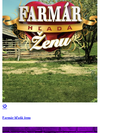
Farmár hľadá ženu