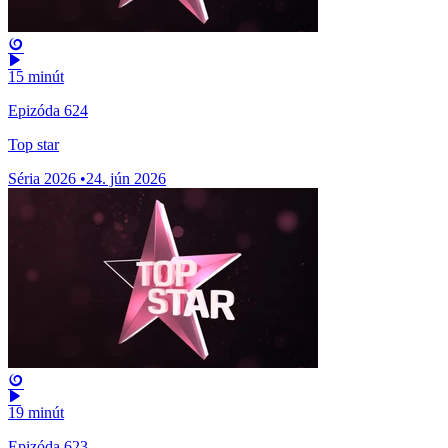
15 minút
Epizóda 624
Top star
Séria 2026
•
24. jún 2026
19 minút
Epizóda 623