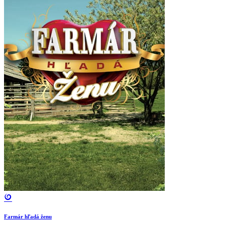
Farmár hľadá ženu