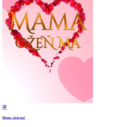
Mama, ožeň ma!