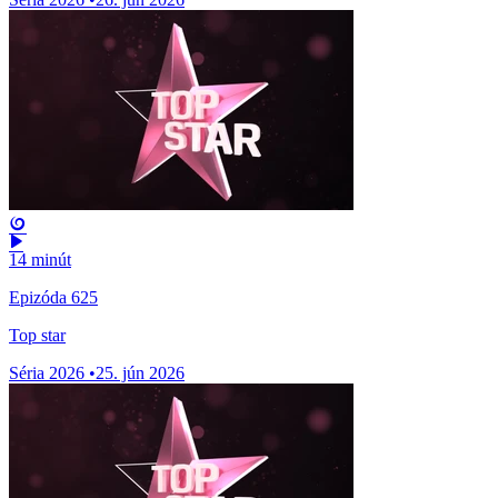
14 minút
Epizóda 625
Top star
Séria 2026
•
25. jún 2026