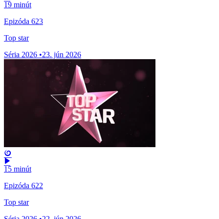
19 minút
Epizóda 623
Top star
Séria 2026
•
23. jún 2026
15 minút
Epizóda 622
Top star
Séria 2026
•
22. jún 2026