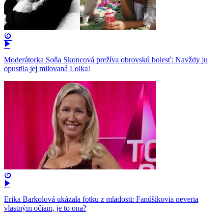
Moderátorka Soňa Skoncová prežíva obrovskú bolesť: Navždy ju
opustila jej milovaná Lolka!
Erika Barkolová ukázala fotku z mladosti: Fanúšikovia neveria
vlastným očiam, je to ona?