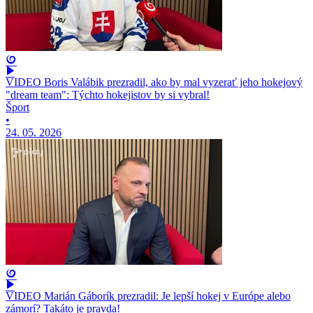
VIDEO Boris Valábik prezradil, ako by mal vyzerať jeho hokejový
"dream team": Týchto hokejistov by si vybral!
Šport
•
24. 05. 2026
VIDEO Marián Gáborík prezradil: Je lepší hokej v Európe alebo
zámorí? Takáto je pravda!