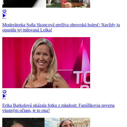
Moderátorka Soňa Skoncová prežíva obrovskú bolesť: Navždy ju
opustila jej milovaná Lolka!
Erika Barkolová ukázala fotku z mladosti: Fanúšikovia neveria
vlastným očiam, je to ona?