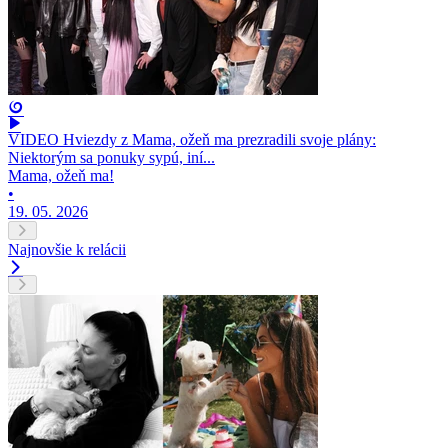
VIDEO Hviezdy z Mama, ožeň ma prezradili svoje plány:
Niektorým sa ponuky sypú, iní...
Mama, ožeň ma!
•
19. 05. 2026
Najnovšie k relácii