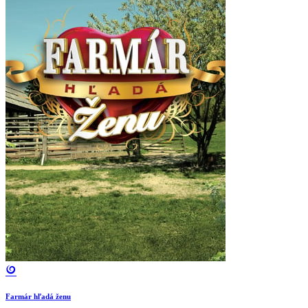
Farmár hľadá ženu