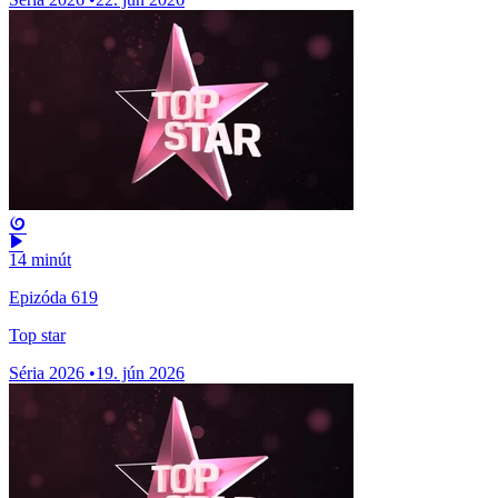
14 minút
Epizóda 619
Top star
Séria 2026
•
19. jún 2026