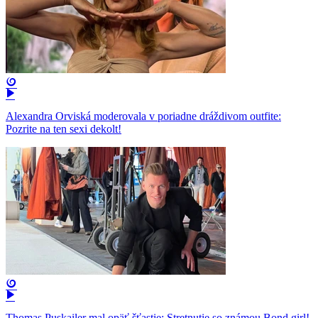
Alexandra Orviská moderovala v poriadne dráždivom outfite:
Pozrite na ten sexi dekolt!
Thomas Puskailer mal opäť šťastie: Stretnutie so známou Bond girl!