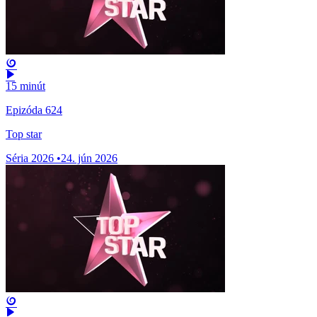
15 minút
Epizóda 624
Top star
Séria 2026
•
24. jún 2026