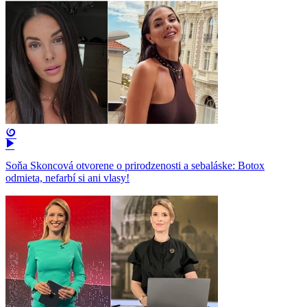
Soňa Skoncová otvorene o prirodzenosti a sebaláske: Botox
odmieta, nefarbí si ani vlasy!