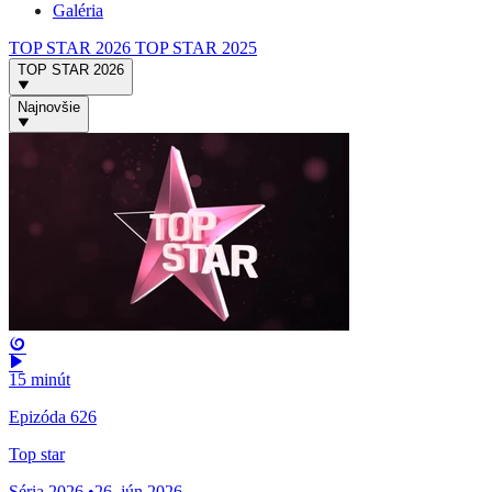
Galéria
TOP STAR 2026
TOP STAR 2025
TOP STAR 2026
Najnovšie
15 minút
Epizóda 626
Top star
Séria 2026
•
26. jún 2026