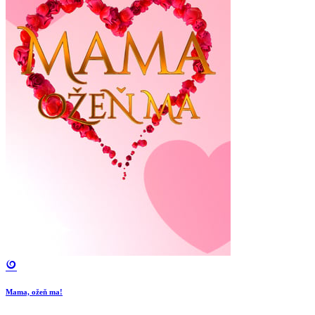
Mama, ožeň ma!