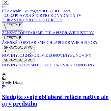
Live
Archív
TV Program
JOJ 24
JOJ Šport
JOJ
JOJ PLAY
JOJ ŠPORT
JOJKO
NADÁCIA TV
JOJ
KASTINGY
JOJ CZ
JOJ GROUP
LIFESTYLE
ŽENSKÉ
TOPSTAR
SME CHLAPI
ZDRAVIE
HISTORY
LIFESTYLE
ŽENSKÉ
TOPSTAR
SME CHLAPI
ZDRAVIE
HISTORY
SPRAVODAJSTVO
NOVINY
JOJ 24
ŠPORT
VIDEONOVINY
EUNOVINY
SPRAVODAJSTVO
NOVINY
JOJ 24
ŠPORT
VIDEONOVINY
EUNOVINY
Svetlý Dizajn
Sledujte svoje obľúbené relácie naživo ale
aj v predstihu