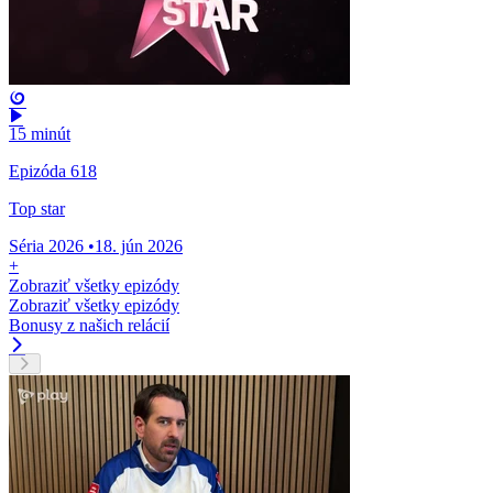
15 minút
Epizóda 618
Top star
Séria 2026
•
18. jún 2026
+
Zobraziť všetky epizódy
Zobraziť všetky epizódy
Bonusy z našich relácií