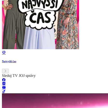
Najvyšší čas
Sleduj TV JOJ správy