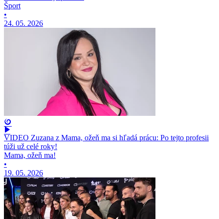
Šport
•
24. 05. 2026
VIDEO Zuzana z Mama, ožeň ma si hľadá prácu: Po tejto profesii
túži už celé roky!
Mama, ožeň ma!
•
19. 05. 2026