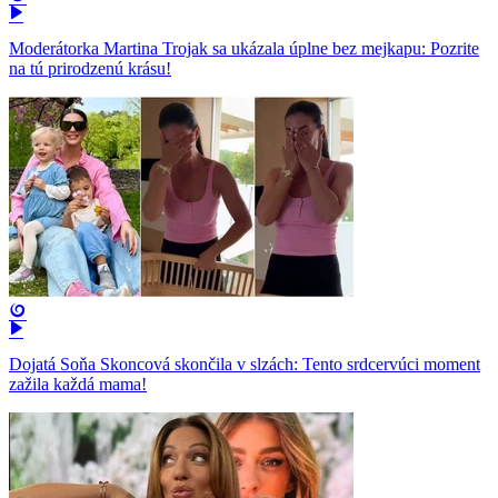
Moderátorka Martina Trojak sa ukázala úplne bez mejkapu: Pozrite
na tú prirodzenú krásu!
Dojatá Soňa Skoncová skončila v slzách: Tento srdcervúci moment
zažila každá mama!