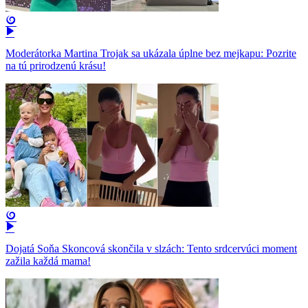
Moderátorka Martina Trojak sa ukázala úplne bez mejkapu: Pozrite
na tú prirodzenú krásu!
Dojatá Soňa Skoncová skončila v slzách: Tento srdcervúci moment
zažila každá mama!