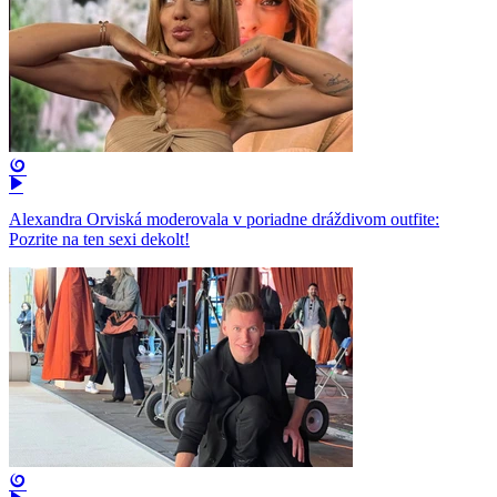
Alexandra Orviská moderovala v poriadne dráždivom outfite:
Pozrite na ten sexi dekolt!