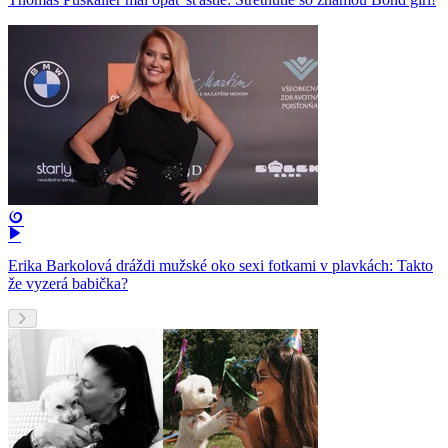
Erika Barkolová dráždi mužské oko sexi fotkami v plavkách: Takto
že vyzerá babička?