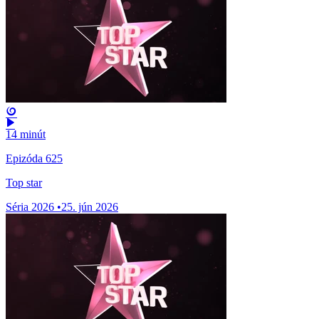
14 minút
Epizóda 625
Top star
Séria 2026
•
25. jún 2026