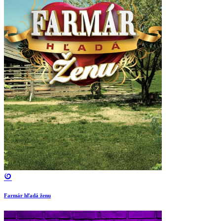
Farmár hľadá ženu