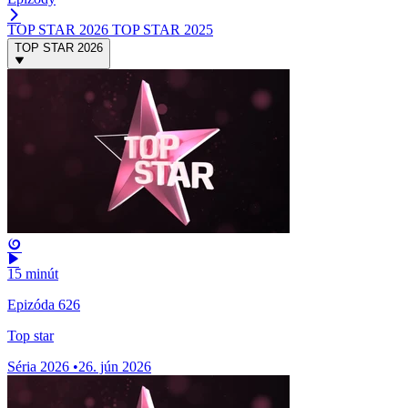
TOP STAR 2026
TOP STAR 2025
TOP STAR 2026
15 minút
Epizóda 626
Top star
Séria 2026
•
26. jún 2026