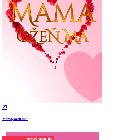
Mama, ožeň ma!