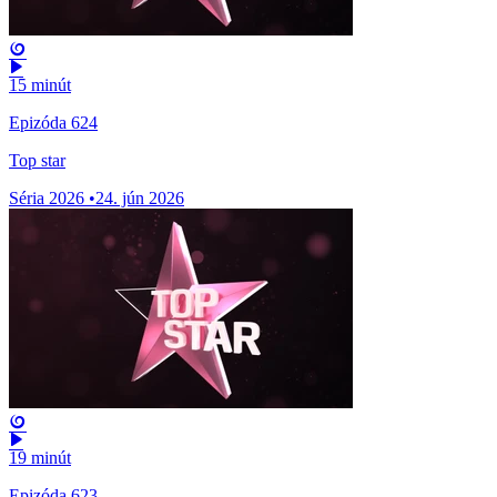
15 minút
Epizóda 624
Top star
Séria 2026
•
24. jún 2026
19 minút
Epizóda 623