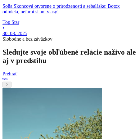
Soňa Skoncová otvorene o prirodzenosti a sebaláske: Botox
odmieta, nefarbí si ani vlasy!
Top Star
•
30. 08. 2025
Slobodne a bez záväzkov
Sledujte svoje obľúbené relácie naživo ale
aj v predstihu
Prehrať