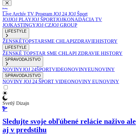
Live
Archív
TV Program
JOJ 24
JOJ Šport
JOJ
JOJ PLAY
JOJ ŠPORT
JOJKO
NADÁCIA TV
JOJ
KASTINGY
JOJ CZ
JOJ GROUP
LIFESTYLE
ŽENSKÉ
TOPSTAR
SME CHLAPI
ZDRAVIE
HISTORY
LIFESTYLE
ŽENSKÉ
TOPSTAR
SME CHLAPI
ZDRAVIE
HISTORY
SPRAVODAJSTVO
NOVINY
JOJ 24
ŠPORT
VIDEONOVINY
EUNOVINY
SPRAVODAJSTVO
NOVINY
JOJ 24
ŠPORT
VIDEONOVINY
EUNOVINY
Svetlý Dizajn
Sledujte svoje obľúbené relácie naživo ale
aj v predstihu