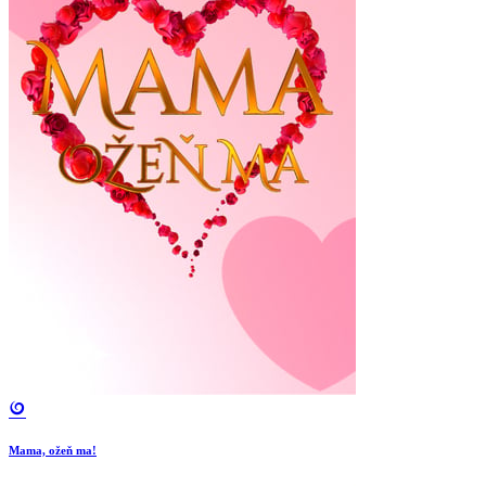
Mama, ožeň ma!