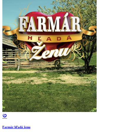
Farmár hľadá ženu