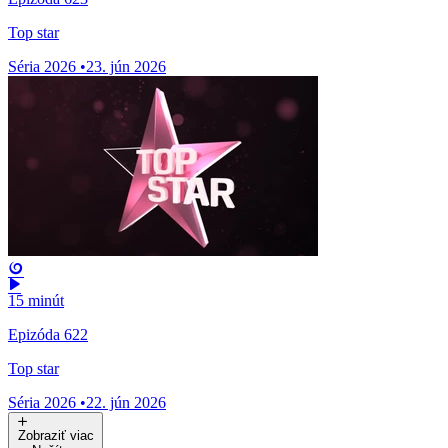
Top star
Séria 2026
•
23. jún 2026
15 minút
Epizóda 622
Top star
Séria 2026
•
22. jún 2026
Zobraziť viac