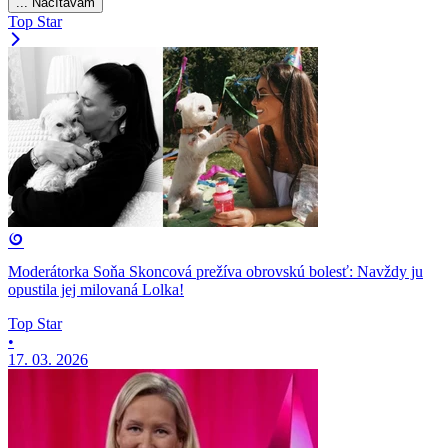
... Načítavam
Top Star
Moderátorka Soňa Skoncová prežíva obrovskú bolesť: Navždy ju
opustila jej milovaná Lolka!
Top Star
•
17. 03. 2026