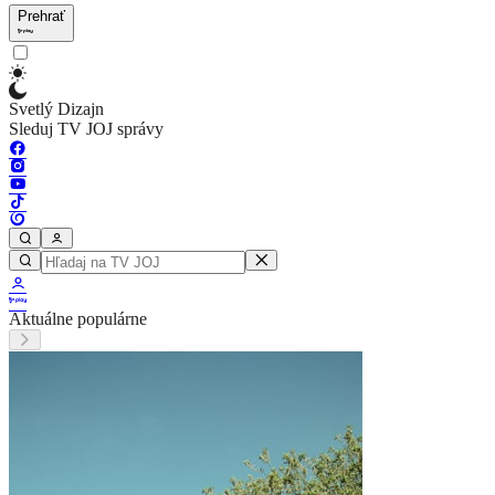
Prehrať
Svetlý Dizajn
Sleduj TV JOJ správy
Aktuálne populárne