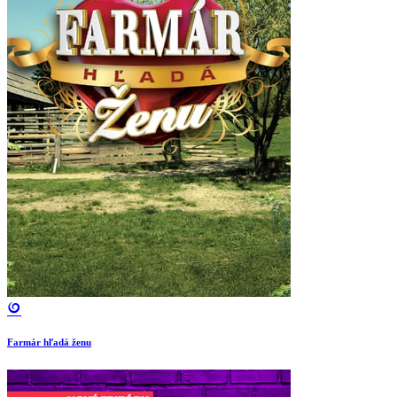
Farmár hľadá ženu