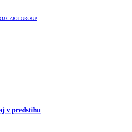
JOJ CZ
JOJ GROUP
aj v predstihu