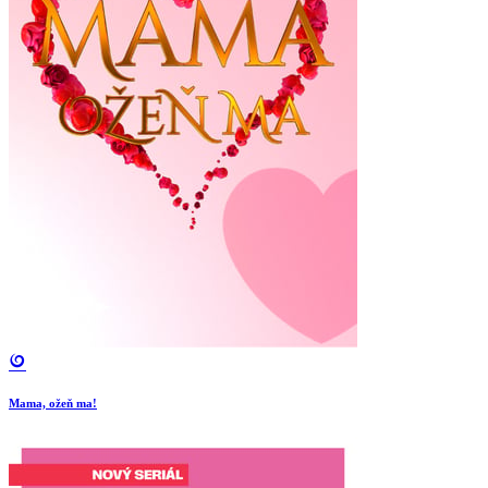
Mama, ožeň ma!