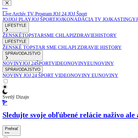
Live
Archív
TV Program
JOJ 24
JOJ Šport
JOJ
JOJ PLAY
JOJ ŠPORT
JOJKO
NADÁCIA TV JOJ
KASTINGY
LIFESTYLE
ŽENSKÉ
TOPSTAR
SME CHLAPI
ZDRAVIE
HISTORY
LIFESTYLE
ŽENSKÉ
TOPSTAR
SME CHLAPI
ZDRAVIE
HISTORY
SPRAVODAJSTVO
NOVINY
JOJ 24
ŠPORT
VIDEONOVINY
EUNOVINY
SPRAVODAJSTVO
NOVINY
JOJ 24
ŠPORT
VIDEONOVINY
EUNOVINY
Svetlý Dizajn
Sledujte svoje obľúbené relácie naživo ale 
Prehrať