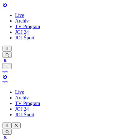
Live
Archív
TV Program
JOJ 24
JOJ Šport
Live
Archív
TV Program
JOJ 24
JOJ Šport