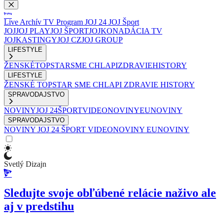
Live
Archív
TV Program
JOJ 24
JOJ Šport
JOJ
JOJ PLAY
JOJ ŠPORT
JOJKO
NADÁCIA TV
JOJ
KASTINGY
JOJ CZ
JOJ GROUP
LIFESTYLE
ŽENSKÉ
TOPSTAR
SME CHLAPI
ZDRAVIE
HISTORY
LIFESTYLE
ŽENSKÉ
TOPSTAR
SME CHLAPI
ZDRAVIE
HISTORY
SPRAVODAJSTVO
NOVINY
JOJ 24
ŠPORT
VIDEONOVINY
EUNOVINY
SPRAVODAJSTVO
NOVINY
JOJ 24
ŠPORT
VIDEONOVINY
EUNOVINY
Svetlý Dizajn
Sledujte svoje obľúbené relácie naživo ale
aj v predstihu