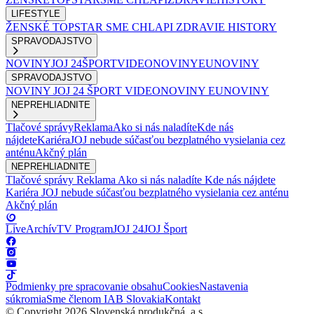
LIFESTYLE
ŽENSKÉ
TOPSTAR
SME CHLAPI
ZDRAVIE
HISTORY
SPRAVODAJSTVO
NOVINY
JOJ 24
ŠPORT
VIDEONOVINY
EUNOVINY
SPRAVODAJSTVO
NOVINY
JOJ 24
ŠPORT
VIDEONOVINY
EUNOVINY
NEPREHLIADNITE
Tlačové správy
Reklama
Ako si nás naladíte
Kde nás
nájdete
Kariéra
JOJ nebude súčasťou bezplatného vysielania cez
anténu
Akčný plán
NEPREHLIADNITE
Tlačové správy
Reklama
Ako si nás naladíte
Kde nás nájdete
Kariéra
JOJ nebude súčasťou bezplatného vysielania cez anténu
Akčný plán
Live
Archív
TV Program
JOJ 24
JOJ Šport
Podmienky pre spracovanie obsahu
Cookies
Nastavenia
súkromia
Sme členom IAB Slovakia
Kontakt
© Copyright 2026 Slovenská produkčná, a.s.