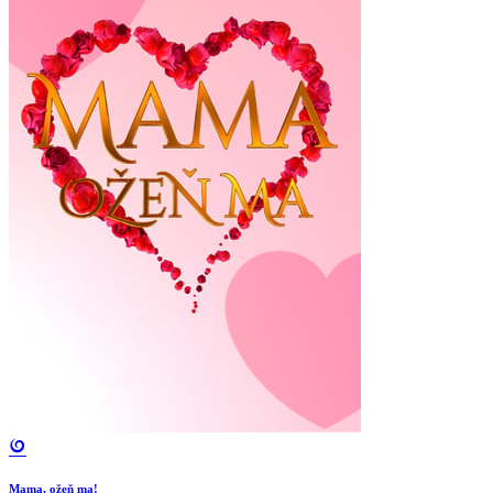
Mama, ožeň ma!