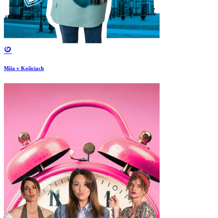
Miša v Košiciach