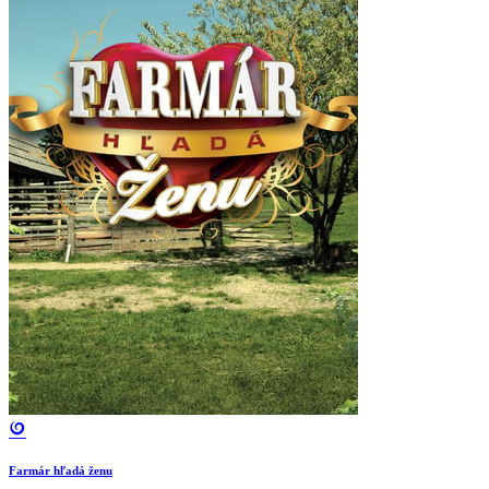
Farmár hľadá ženu