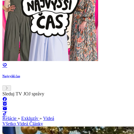
Najvyšší čas
Sleduj TV JOJ správy
Relácie
»
Exkluzív
»
Videá
Všetko
Videá
Články