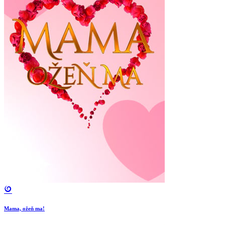
Mama, ožeň ma!