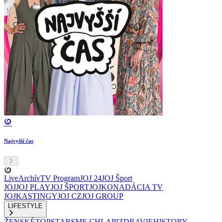
Najvyšší čas
Live
Archív
TV Program
JOJ 24
JOJ Šport
JOJ
JOJ PLAY
JOJ ŠPORT
JOJKO
NADÁCIA TV
JOJ
KASTINGY
JOJ CZ
JOJ GROUP
LIFESTYLE
ŽENSKÉ
TOPSTAR
SME CHLAPI
ZDRAVIE
HISTORY