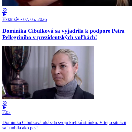
Exkluzív
•
07. 05. 2026
Dominika Cibulková sa vyjadrila k podpore Petra
Pellegriniho v prezidentských voľbách!
2:02
Dominika Cibulková ukázala svoju krehkú stránku: V tejto situácii
sa hanbila ako pes!