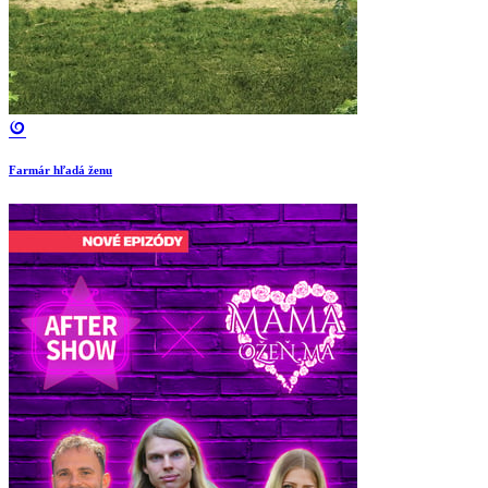
Farmár hľadá ženu