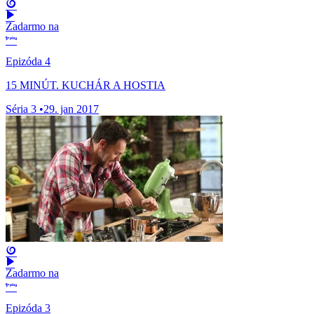
Zadarmo na
Epizóda 4
15 MINÚT. KUCHÁR A HOSTIA
Séria 3
•
29. jan 2017
Zadarmo na
Epizóda 3