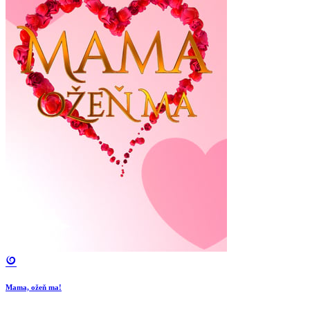
Mama, ožeň ma!