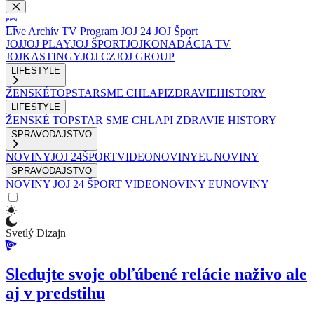
Live
Archív
TV Program
JOJ 24
JOJ Šport
JOJ
JOJ PLAY
JOJ ŠPORT
JOJKO
NADÁCIA TV
JOJ
KASTINGY
JOJ CZ
JOJ GROUP
LIFESTYLE
ŽENSKÉ
TOPSTAR
SME CHLAPI
ZDRAVIE
HISTORY
LIFESTYLE
ŽENSKÉ
TOPSTAR
SME CHLAPI
ZDRAVIE
HISTORY
SPRAVODAJSTVO
NOVINY
JOJ 24
ŠPORT
VIDEONOVINY
EUNOVINY
SPRAVODAJSTVO
NOVINY
JOJ 24
ŠPORT
VIDEONOVINY
EUNOVINY
Svetlý Dizajn
Sledujte svoje obľúbené relácie naživo ale
aj v predstihu