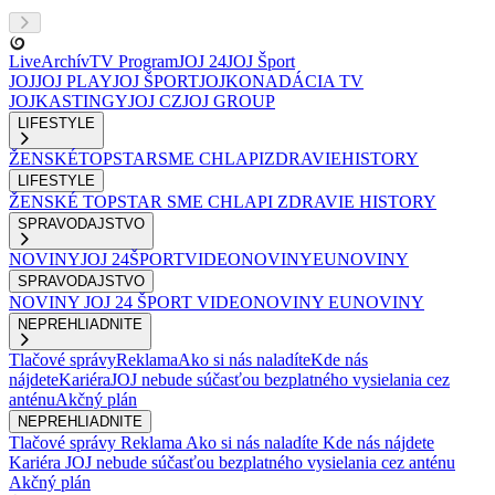
Live
Archív
TV Program
JOJ 24
JOJ Šport
JOJ
JOJ PLAY
JOJ ŠPORT
JOJKO
NADÁCIA TV
JOJ
KASTINGY
JOJ CZ
JOJ GROUP
LIFESTYLE
ŽENSKÉ
TOPSTAR
SME CHLAPI
ZDRAVIE
HISTORY
LIFESTYLE
ŽENSKÉ
TOPSTAR
SME CHLAPI
ZDRAVIE
HISTORY
SPRAVODAJSTVO
NOVINY
JOJ 24
ŠPORT
VIDEONOVINY
EUNOVINY
SPRAVODAJSTVO
NOVINY
JOJ 24
ŠPORT
VIDEONOVINY
EUNOVINY
NEPREHLIADNITE
Tlačové správy
Reklama
Ako si nás naladíte
Kde nás
nájdete
Kariéra
JOJ nebude súčasťou bezplatného vysielania cez
anténu
Akčný plán
NEPREHLIADNITE
Tlačové správy
Reklama
Ako si nás naladíte
Kde nás nájdete
Kariéra
JOJ nebude súčasťou bezplatného vysielania cez anténu
Akčný plán