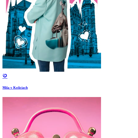
Miša v Košiciach