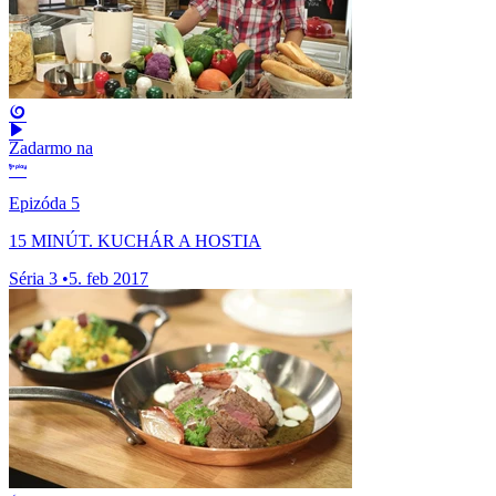
Zadarmo na
Epizóda 5
15 MINÚT. KUCHÁR A HOSTIA
Séria 3
•
5. feb 2017