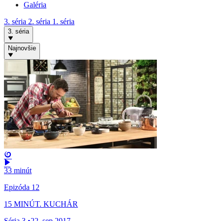
Galéria
3. séria
2. séria
1. séria
3. séria
Najnovšie
33 minút
Epizóda 12
15 MINÚT. KUCHÁR
Séria 3
•
22. sep 2017