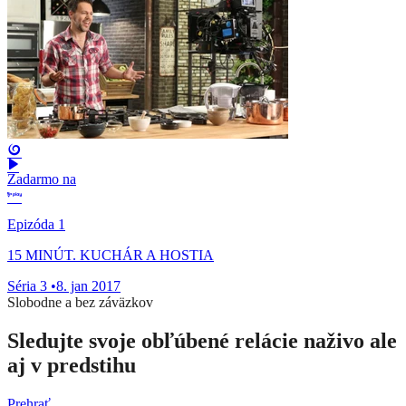
Zadarmo na
Epizóda 1
15 MINÚT. KUCHÁR A HOSTIA
Séria 3
•
8. jan 2017
Slobodne a bez záväzkov
Sledujte svoje obľúbené relácie naživo ale
aj v predstihu
Prehrať