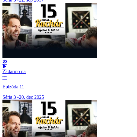
Zadarmo na
Epizóda 11
Séria 3
•
20. dec 2025