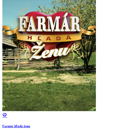
Farmár hľadá ženu