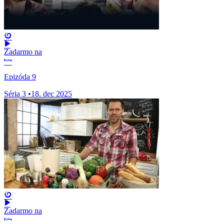
Zadarmo na
Epizóda 9
Séria 3
•
18. dec 2025
Zadarmo na