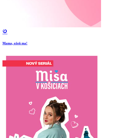
Mama, ožeň ma!