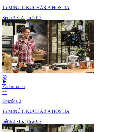
15 MINÚT. KUCHÁR A HOSTIA
Séria 3
•
22. jan 2017
Zadarmo na
Epizóda 2
15 MINÚT. KUCHÁR A HOSTIA
Séria 3
•
15. jan 2017