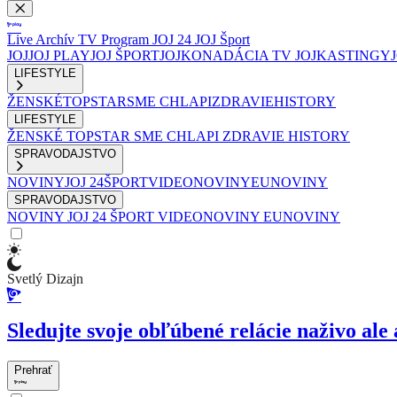
Live
Archív
TV Program
JOJ 24
JOJ Šport
JOJ
JOJ PLAY
JOJ ŠPORT
JOJKO
NADÁCIA TV JOJ
KASTINGY
LIFESTYLE
ŽENSKÉ
TOPSTAR
SME CHLAPI
ZDRAVIE
HISTORY
LIFESTYLE
ŽENSKÉ
TOPSTAR
SME CHLAPI
ZDRAVIE
HISTORY
SPRAVODAJSTVO
NOVINY
JOJ 24
ŠPORT
VIDEONOVINY
EUNOVINY
SPRAVODAJSTVO
NOVINY
JOJ 24
ŠPORT
VIDEONOVINY
EUNOVINY
Svetlý Dizajn
Sledujte svoje obľúbené relácie naživo ale 
Prehrať