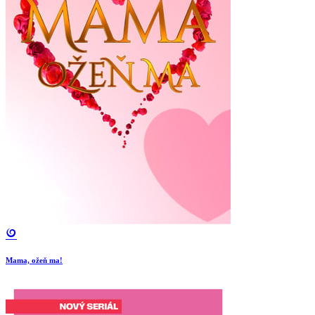
Mama, ožeň ma!