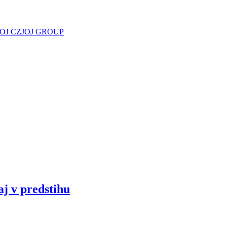
JOJ CZ
JOJ GROUP
aj v predstihu