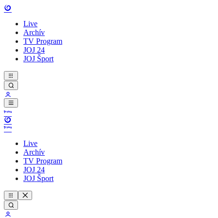
Live
Archív
TV Program
JOJ 24
JOJ Šport
Live
Archív
TV Program
JOJ 24
JOJ Šport