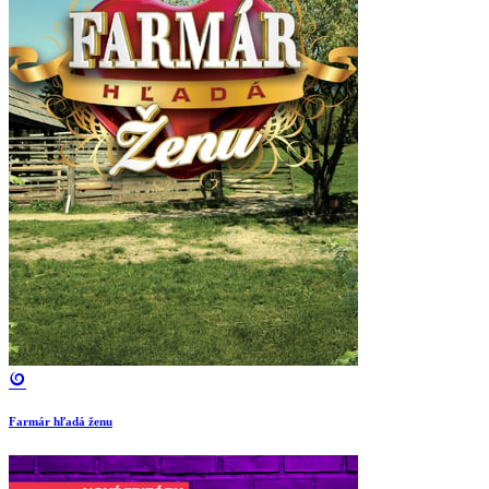
Farmár hľadá ženu