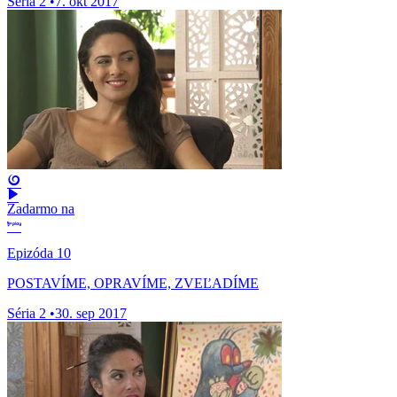
Séria 2
•
7. okt 2017
Zadarmo na
Epizóda 10
POSTAVÍME, OPRAVÍME, ZVEĽADÍME
Séria 2
•
30. sep 2017