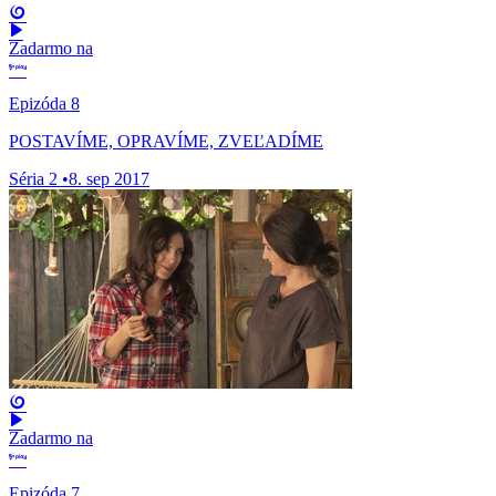
Zadarmo na
Epizóda 8
POSTAVÍME, OPRAVÍME, ZVEĽADÍME
Séria 2
•
8. sep 2017
Zadarmo na
Epizóda 7