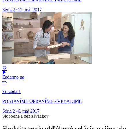
Séria 2
•
13. máj 2017
Zadarmo na
Epizóda 1
POSTAVÍME OPRAVÍME ZVEĽADIME
Séria 2
•
6. máj 2017
Slobodne a bez záväzkov
Sledujte svoje obľúbené relácie naživo ale