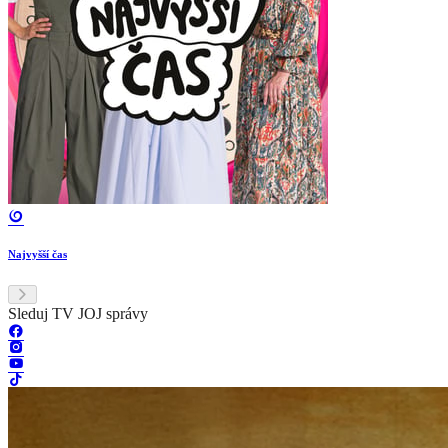
Najvyšší čas
Sleduj TV JOJ správy