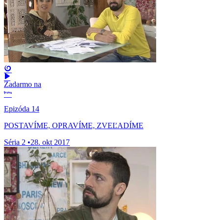
Zadarmo na
Epizóda 14
POSTAVÍME, OPRAVÍME, ZVEĽADÍME
Séria 2
•
28. okt 2017