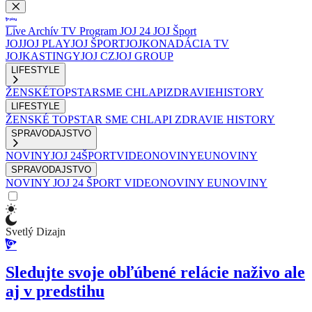
Live
Archív
TV Program
JOJ 24
JOJ Šport
JOJ
JOJ PLAY
JOJ ŠPORT
JOJKO
NADÁCIA TV
JOJ
KASTINGY
JOJ CZ
JOJ GROUP
LIFESTYLE
ŽENSKÉ
TOPSTAR
SME CHLAPI
ZDRAVIE
HISTORY
LIFESTYLE
ŽENSKÉ
TOPSTAR
SME CHLAPI
ZDRAVIE
HISTORY
SPRAVODAJSTVO
NOVINY
JOJ 24
ŠPORT
VIDEONOVINY
EUNOVINY
SPRAVODAJSTVO
NOVINY
JOJ 24
ŠPORT
VIDEONOVINY
EUNOVINY
Svetlý Dizajn
Sledujte svoje obľúbené relácie naživo ale
aj v predstihu