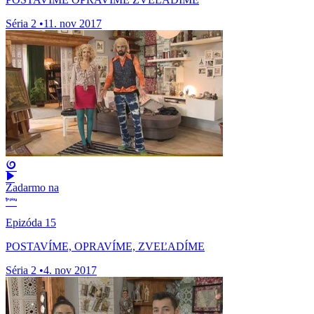
Séria 2
•
11. nov 2017
Zadarmo na
Epizóda 15
POSTAVÍME, OPRAVÍME, ZVEĽADÍME
Séria 2
•
4. nov 2017