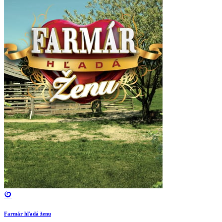
Farmár hľadá ženu