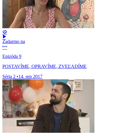
Zadarmo na
Epizóda 9
POSTAVÍME, OPRAVÍME, ZVEĽADÍME
Séria 2
•
14. sep 2017