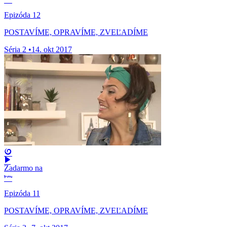
Epizóda 12
POSTAVÍME, OPRAVÍME, ZVEĽADÍME
Séria 2
•
14. okt 2017
Zadarmo na
Epizóda 11
POSTAVÍME, OPRAVÍME, ZVEĽADÍME