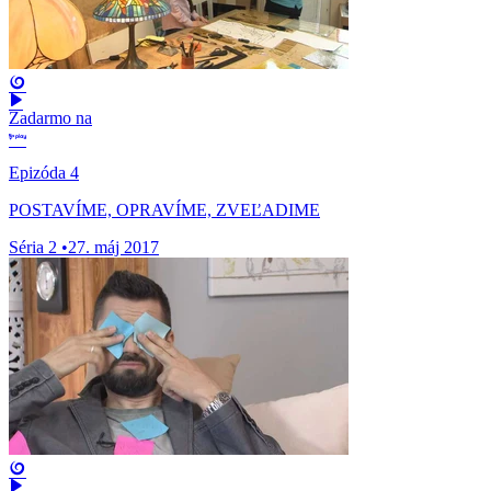
Zadarmo na
Epizóda 4
POSTAVÍME, OPRAVÍME, ZVEĽADIME
Séria 2
•
27. máj 2017