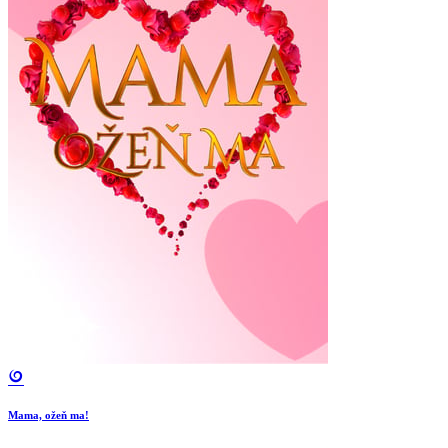
Mama, ožeň ma!