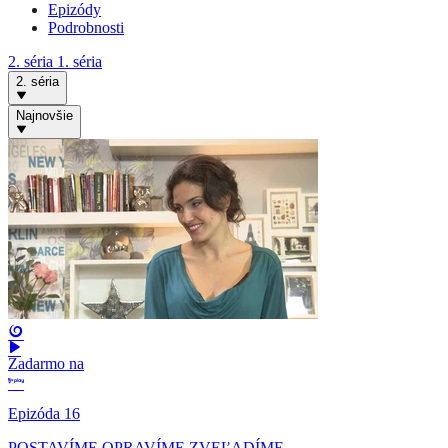
Epizódy
Podrobnosti
2. séria
1. séria
2. séria
Najnovšie
Zadarmo na
Epizóda 16
POSTAVÍME OPRAVÍME ZVEĽADÍME