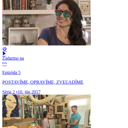
Zadarmo na
Epizóda 5
POSTAVÍME, OPRAVÍME, ZVEĽADÍME
Séria 2
•
10. jún 2017