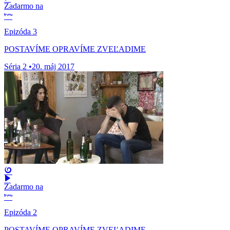
Zadarmo na
Epizóda 3
POSTAVÍME OPRAVÍME ZVEĽADIME
Séria 2
•
20. máj 2017
Zadarmo na
Epizóda 2
POSTAVÍME OPRAVÍME ZVEĽADIME