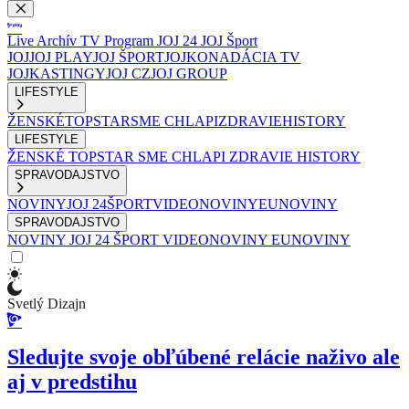
Live
Archív
TV Program
JOJ 24
JOJ Šport
JOJ
JOJ PLAY
JOJ ŠPORT
JOJKO
NADÁCIA TV
JOJ
KASTINGY
JOJ CZ
JOJ GROUP
LIFESTYLE
ŽENSKÉ
TOPSTAR
SME CHLAPI
ZDRAVIE
HISTORY
LIFESTYLE
ŽENSKÉ
TOPSTAR
SME CHLAPI
ZDRAVIE
HISTORY
SPRAVODAJSTVO
NOVINY
JOJ 24
ŠPORT
VIDEONOVINY
EUNOVINY
SPRAVODAJSTVO
NOVINY
JOJ 24
ŠPORT
VIDEONOVINY
EUNOVINY
Svetlý Dizajn
Sledujte svoje obľúbené relácie naživo ale
aj v predstihu