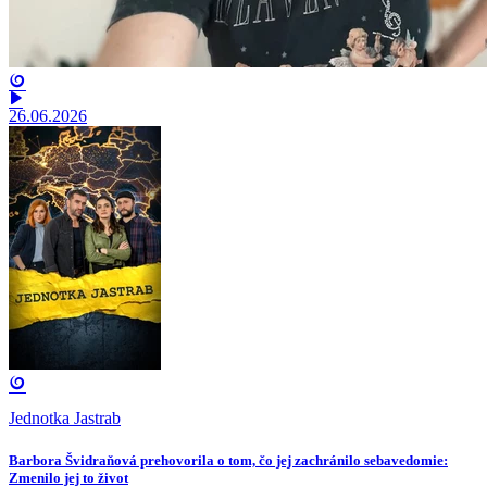
26.06.2026
Jednotka Jastrab
Barbora Švidraňová prehovorila o tom, čo jej zachránilo sebavedomie:
Zmenilo jej to život