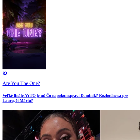
Are You The One?
Veľké finále AYTO je tu! Čo napokon spraví Dominik? Rozhodne sa pre
Lauru, či Máriu?