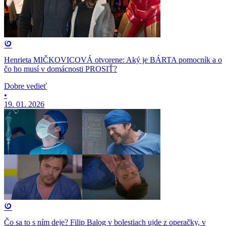
Henrieta MIČKOVICOVÁ otvorene: Aký je BÁRTA pomocník a o
čo ho musí v domácnosti PROSIŤ?
Dobre vedieť
•
19. 01. 2026
Čo sa to s ním deje? Filip Balog v bolestiach ujde z operačky, v