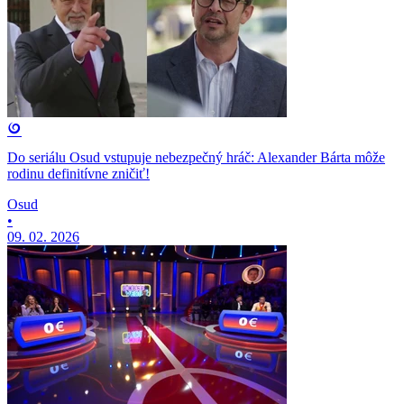
Do seriálu Osud vstupuje nebezpečný hráč: Alexander Bárta môže
rodinu definitívne zničiť!
Osud
•
09. 02. 2026