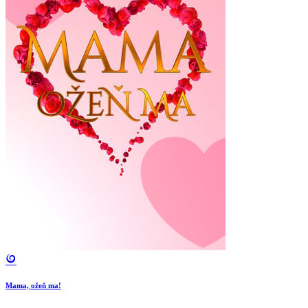
Mama, ožeň ma!