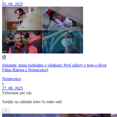
05. 09. 2025
Sekunda, ktorá rozhodne o všetkom: Prvé zábery z boja o život
Filipa Baloga z Nemocnice!
Nemocnica
•
27. 08. 2025
Vyberáme pre vás
Seriály na základe toho čo máte radi