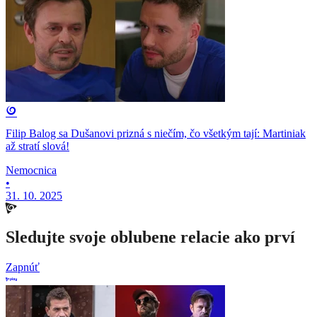
Filip Balog sa Dušanovi prizná s niečím, čo všetkým tají: Martiniak
až stratí slová!
Nemocnica
•
31. 10. 2025
Sledujte svoje oblubene relacie ako prví
Zapnúť