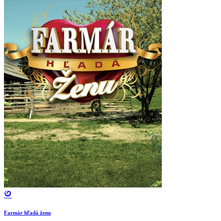
Farmár hľadá ženu