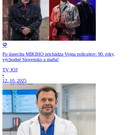
Po úspechu MIKIHO prichádza Vojna policajtov: 90. roky,
východné Slovensko a mafia!
TV JOJ
•
12. 10. 2025