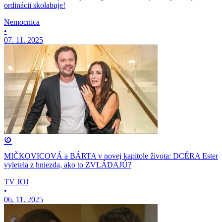
ordinácii skolabuje!
Nemocnica
•
07. 11. 2025
MIČKOVICOVÁ a BÁRTA v novej kapitole života: DCÉRA Ester
vyletela z hniezda, ako to ZVLÁDAJÚ?
TV JOJ
•
06. 11. 2025