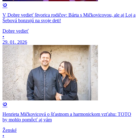
V Dobre vedieť štvorica rodičov: Bárta s Mičkovicovou, ale aj Loj a
Šebová bonzujú na svoje deti!
Dobre vedieť
•
29. 01. 2026
Henrieta Mičkovicová o šťastnom a harmonickom vzťahu: TOTO
by mohlo pomôcť aj vám
Ženské
•