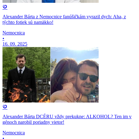
Alexander Bárta z Nemocnice fanúšičkám vyrazil dych: Aha, z
týchto fotiek sú namäkko!
Nemocnica
•
16. 09. 2025
Alexander Bárta DCÉRU vždy prekukne: ALKOHOL? Ten im v
génoch narobil poriadny vietor!
Nemocnica
•