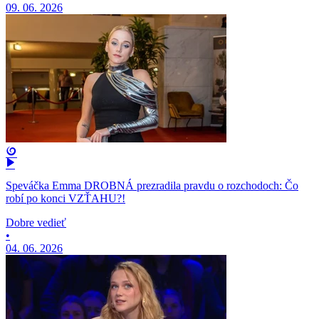
09. 06. 2026
Speváčka Emma DROBNÁ prezradila pravdu o rozchodoch: Čo
robí po konci VZŤAHU?!
Dobre vedieť
•
04. 06. 2026