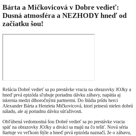
Bárta a Mičkovicová v Dobre vedieť:
Dusná atmosféra a NEZHODY hneď od
začiatku šou!
Relácia Dobré vedieť sa po prestávke vracia na obrazovky JOJky a
hneď prvá epizóda sľubuje poriadnu dávku zábavy, napätia aj
iskrenia medzi dlhoročnými partnermi. Do štúdia prídu herci
Alexander Bárta a Henrieta Mičkovicová, ktorí prinesú nielen dobrú
náladu, ale aj poriadnu dávku súťaživosti.
Obľúbená vedomostná šou Dobré vedieť sa po prestávke vracia
späť na obrazovky JOJky a diváci sa majú na čo tešiť. Nová séria
štartuje vo veľkom štýle a hneď prvá epizóda naznačí, že o zábavu,