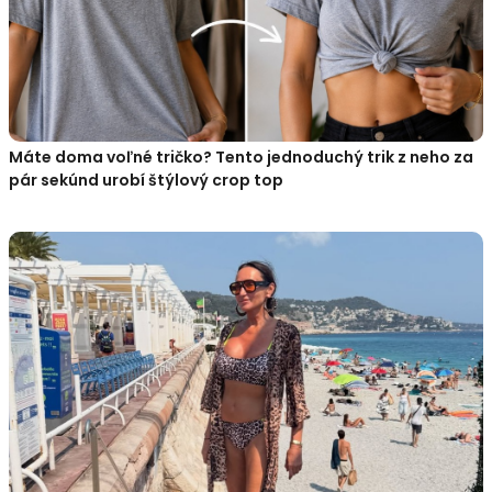
Máte doma voľné tričko? Tento jednoduchý trik z neho za
pár sekúnd urobí štýlový crop top