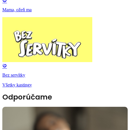
Mama, ožeň ma
Bez servítky
Všetky kastingy
Odporúčame