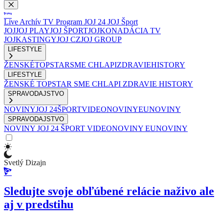
Live
Archív
TV Program
JOJ 24
JOJ Šport
JOJ
JOJ PLAY
JOJ ŠPORT
JOJKO
NADÁCIA TV
JOJ
KASTINGY
JOJ CZ
JOJ GROUP
LIFESTYLE
ŽENSKÉ
TOPSTAR
SME CHLAPI
ZDRAVIE
HISTORY
LIFESTYLE
ŽENSKÉ
TOPSTAR
SME CHLAPI
ZDRAVIE
HISTORY
SPRAVODAJSTVO
NOVINY
JOJ 24
ŠPORT
VIDEONOVINY
EUNOVINY
SPRAVODAJSTVO
NOVINY
JOJ 24
ŠPORT
VIDEONOVINY
EUNOVINY
Svetlý Dizajn
Sledujte svoje obľúbené relácie naživo ale
aj v predstihu