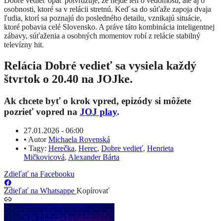
Dobré vedieť opäť potvrdzuje, že nejde len o vedomosti, ale aj o
osobnosti, ktoré sa v relácii stretnú. Keď sa do súťaže zapoja dvaja
ľudia, ktorí sa poznajú do posledného detailu, vznikajú situácie,
ktoré pobavia celé Slovensko. A práve táto kombinácia inteligentnej
zábavy, súťaženia a osobných momentov robí z relácie stabilný
televízny hit.
Relácia Dobré vedieť sa vysiela každý
štvrtok o 20.40 na JOJke.
Ak chcete byť o krok vpred, epizódy si môžete
pozrieť vopred na
JOJ play
.
27.01.2026 - 06:00
•
Autor
Michaela Rovenská
•
Tagy:
Herečka
,
Herec
,
Dobre vedieť
,
Henrieta
Mičkovicová
,
Alexander Bárta
Zdieľať na Facebooku
Zdieľať na Whatsappe
Kopírovať