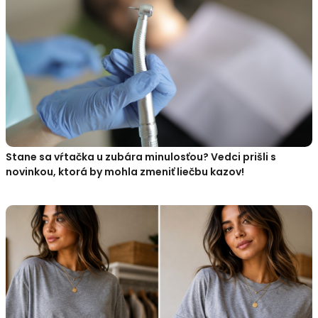
Stane sa vŕtačka u zubára minulosťou? Vedci prišli s
novinkou, ktorá by mohla zmeniť liečbu kazov!