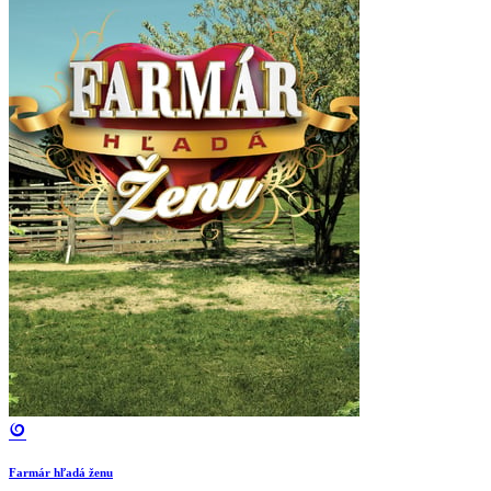
Farmár hľadá ženu