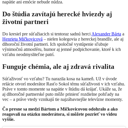
napätie ani emócie nebude núdza.
Do štúdia zavítajú herecké hviezdy aj
životní partneri
Do kresiel pre súťažiacich si tentoraz sadnú herci
Alexander Bárta
a
Henrieta Mičkovicová
– nielen kolegovia z hereckej brandže, ale aj
dlhoroční životní partneri. Ich spoločné vystúpenie sľubuje
výnimočnú atmosféru, humor aj jemné podpichovanie, ktoré k ich
vzťahu neodmysliteľne patrí.
Funguje chémia, ale aj zdravá rivalita
Súťaživosť vo vzťahu? Tu narazila kosa na kameň. Už v úvode
relácie otvorí moderátor Rasťo Sokol tému súťaživosti v ich vzťahu.
Práve v tomto momente sa napätie v štúdiu dá krájať. Ukáže sa, že
aj dlhoročné partnerské puto môže priniesť rozdielne pohľady na
vec – a práve vtedy vznikajú tie najzábavnejšie televízne momenty.
Čo presne sa medzi Bártom a Mičkovicovou odohralo a ako
reagovali na otázku moderátora, si môžete pozrieť vo videu
vyššie.