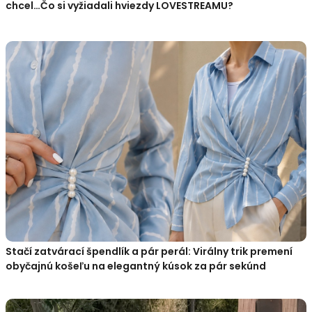
chcel…Čo si vyžiadali hviezdy LOVESTREAMU?
Stačí zatvárací špendlík a pár perál: Virálny trik premení
obyčajnú košeľu na elegantný kúsok za pár sekúnd