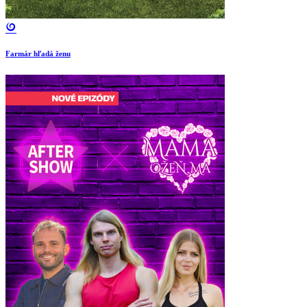
Farmár hľadá ženu