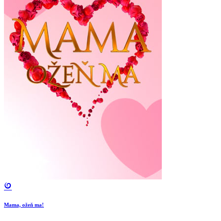
Mama, ožeň ma!