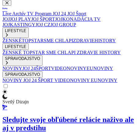
Live
Archív
TV Program
JOJ 24
JOJ Šport
JOJ
JOJ PLAY
JOJ ŠPORT
JOJKO
NADÁCIA TV
JOJ
KASTINGY
JOJ CZ
JOJ GROUP
LIFESTYLE
ŽENSKÉ
TOPSTAR
SME CHLAPI
ZDRAVIE
HISTORY
LIFESTYLE
ŽENSKÉ
TOPSTAR
SME CHLAPI
ZDRAVIE
HISTORY
SPRAVODAJSTVO
NOVINY
JOJ 24
ŠPORT
VIDEONOVINY
EUNOVINY
SPRAVODAJSTVO
NOVINY
JOJ 24
ŠPORT
VIDEONOVINY
EUNOVINY
Svetlý Dizajn
Sledujte svoje obľúbené relácie naživo ale
aj v predstihu