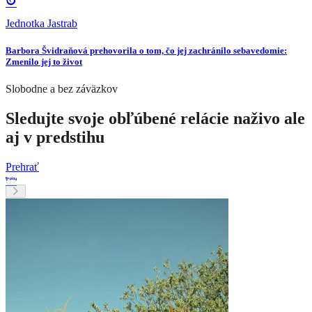
Jednotka Jastrab
Barbora Švidraňová prehovorila o tom, čo jej zachránilo sebavedomie:
Zmenilo jej to život
Slobodne a bez záväzkov
Sledujte svoje obľúbené relácie naživo ale
aj v predstihu
Prehrať