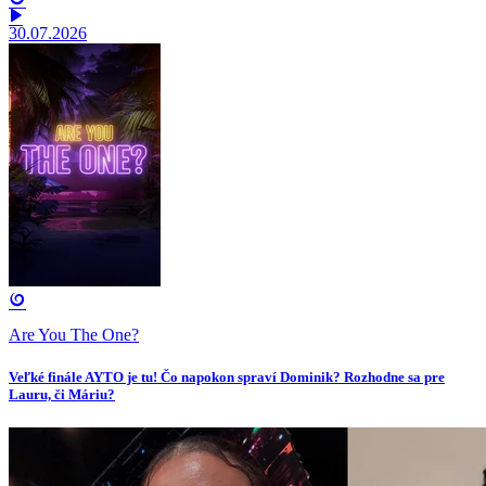
30.07.2026
Are You The One?
Veľké finále AYTO je tu! Čo napokon spraví Dominik? Rozhodne sa pre
Lauru, či Máriu?