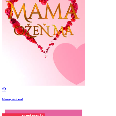
Mama, ožeň ma!