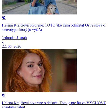
Helena Krajčiová otvorene: TOTO ako žena odmieta! Ostré slová o
stereotype, ktorý ju vytáča
Jednotka Jastrab
•
22. 05. 2026
Helena Krajčiová otvorene o deťoch: Toto je pre ňu vo VÝCHOVE
absolútne tabu!