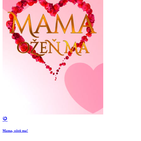
Mama, ožeň ma!