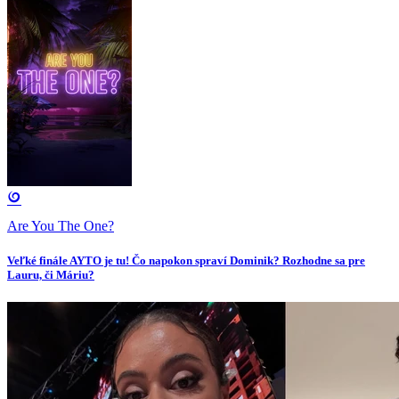
Are You The One?
Veľké finále AYTO je tu! Čo napokon spraví Dominik? Rozhodne sa pre
Lauru, či Máriu?