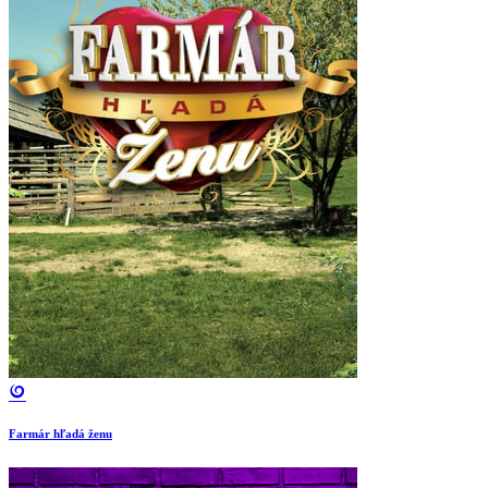
Farmár hľadá ženu