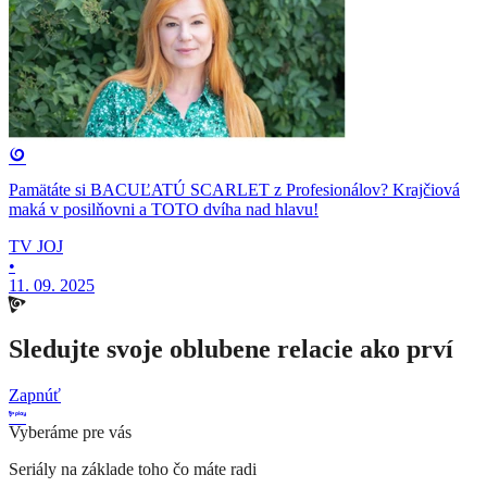
Pamätáte si BACUĽATÚ SCARLET z Profesionálov? Krajčiová
maká v posilňovni a TOTO dvíha nad hlavu!
TV JOJ
•
11. 09. 2025
Sledujte svoje oblubene relacie ako prví
Zapnúť
Vyberáme pre vás
Seriály na základe toho čo máte radi