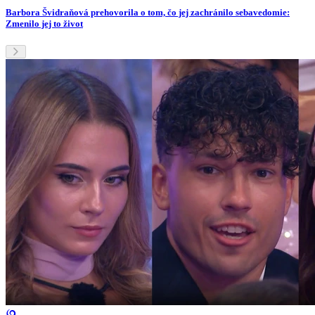
Barbora Švidraňová prehovorila o tom, čo jej zachránilo sebavedomie:
Zmenilo jej to život