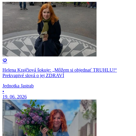
Helena Krajčiová šokuje: „Môžem si objednať TRUHLU!“
Prekvapivé slová o jej ZDRAVÍ
Jednotka Jastrab
•
19. 06. 2026