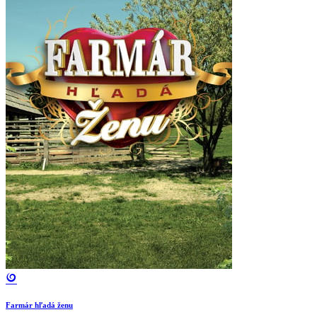
Farmár hľadá ženu