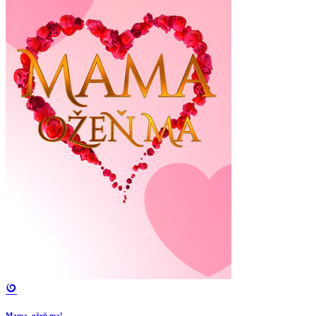
Mama, ožeň ma!