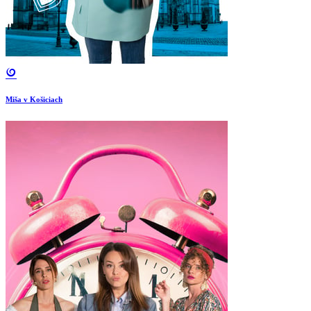
Miša v Košiciach