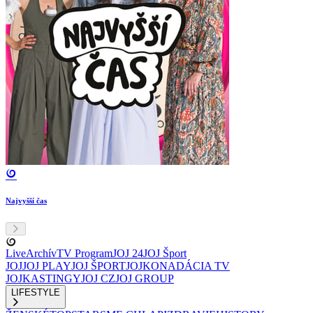
Najvyšší čas
Live
Archív
TV Program
JOJ 24
JOJ Šport
JOJ
JOJ PLAY
JOJ ŠPORT
JOJKO
NADÁCIA TV
JOJ
KASTINGY
JOJ CZ
JOJ GROUP
LIFESTYLE