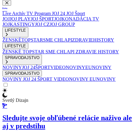
Live
Archív
TV Program
JOJ 24
JOJ Šport
JOJ
JOJ PLAY
JOJ ŠPORT
JOJKO
NADÁCIA TV
JOJ
KASTINGY
JOJ CZ
JOJ GROUP
LIFESTYLE
ŽENSKÉ
TOPSTAR
SME CHLAPI
ZDRAVIE
HISTORY
LIFESTYLE
ŽENSKÉ
TOPSTAR
SME CHLAPI
ZDRAVIE
HISTORY
SPRAVODAJSTVO
NOVINY
JOJ 24
ŠPORT
VIDEONOVINY
EUNOVINY
SPRAVODAJSTVO
NOVINY
JOJ 24
ŠPORT
VIDEONOVINY
EUNOVINY
Svetlý Dizajn
Sledujte svoje obľúbené relácie naživo ale
aj v predstihu