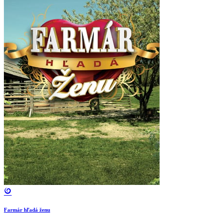
Farmár hľadá ženu