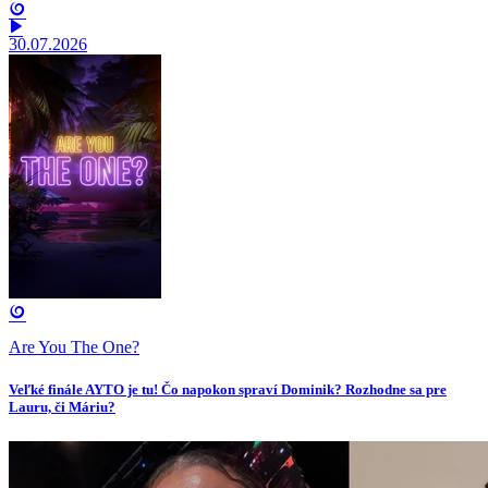
30.07.2026
Are You The One?
Veľké finále AYTO je tu! Čo napokon spraví Dominik? Rozhodne sa pre
Lauru, či Máriu?