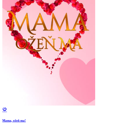
Mama, ožeň ma!