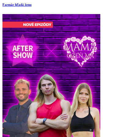
Farmár hľadá ženu