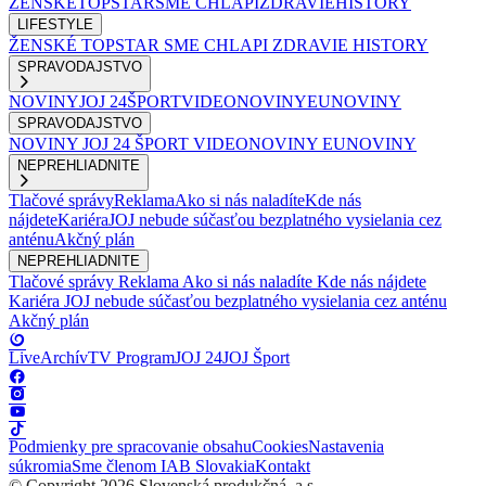
ŽENSKÉ
TOPSTAR
SME CHLAPI
ZDRAVIE
HISTORY
LIFESTYLE
ŽENSKÉ
TOPSTAR
SME CHLAPI
ZDRAVIE
HISTORY
SPRAVODAJSTVO
NOVINY
JOJ 24
ŠPORT
VIDEONOVINY
EUNOVINY
SPRAVODAJSTVO
NOVINY
JOJ 24
ŠPORT
VIDEONOVINY
EUNOVINY
NEPREHLIADNITE
Tlačové správy
Reklama
Ako si nás naladíte
Kde nás
nájdete
Kariéra
JOJ nebude súčasťou bezplatného vysielania cez
anténu
Akčný plán
NEPREHLIADNITE
Tlačové správy
Reklama
Ako si nás naladíte
Kde nás nájdete
Kariéra
JOJ nebude súčasťou bezplatného vysielania cez anténu
Akčný plán
Live
Archív
TV Program
JOJ 24
JOJ Šport
Podmienky pre spracovanie obsahu
Cookies
Nastavenia
súkromia
Sme členom IAB Slovakia
Kontakt
© Copyright 2026 Slovenská produkčná, a.s.