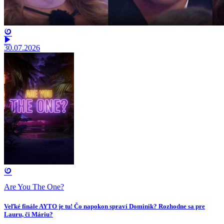
30.07.2026
Are You The One?
Veľké finále AYTO je tu! Čo napokon spraví Dominik? Rozhodne sa pre
Lauru, či Máriu?