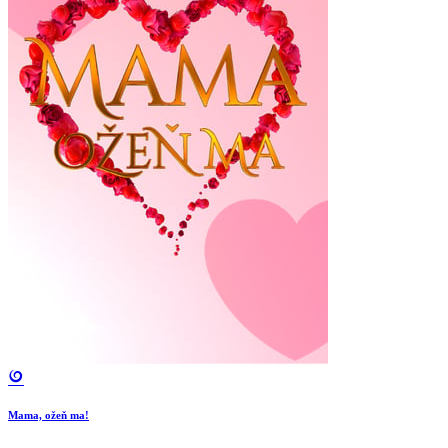
Mama, ožeň ma!