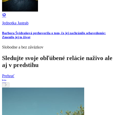
Jednotka Jastrab
Barbora Švidraňová prehovorila o tom, čo jej zachránilo sebavedomie:
Zmenilo jej to život
Slobodne a bez záväzkov
Sledujte svoje obľúbené relácie naživo ale
aj v predstihu
Prehrať