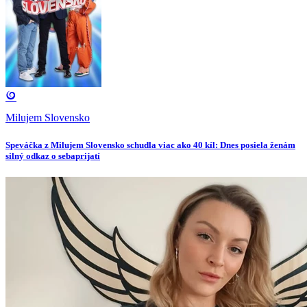
Milujem Slovensko
Speváčka z Milujem Slovensko schudla viac ako 40 kíl: Dnes posiela ženám
silný odkaz o sebaprijatí