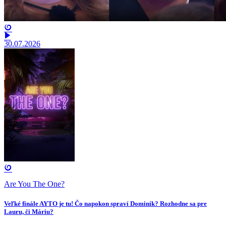
30.07.2026
Are You The One?
Veľké finále AYTO je tu! Čo napokon spraví Dominik? Rozhodne sa pre
Lauru, či Máriu?