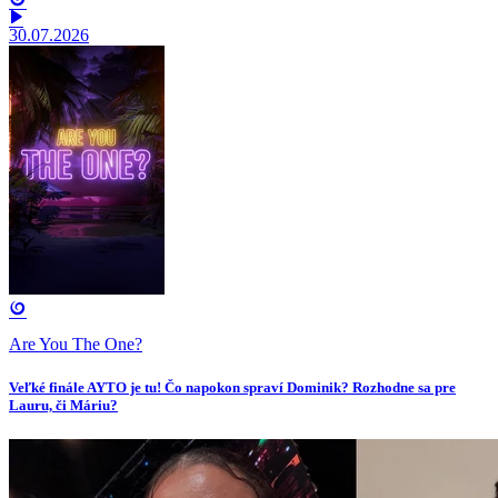
30.07.2026
Are You The One?
Veľké finále AYTO je tu! Čo napokon spraví Dominik? Rozhodne sa pre
Lauru, či Máriu?