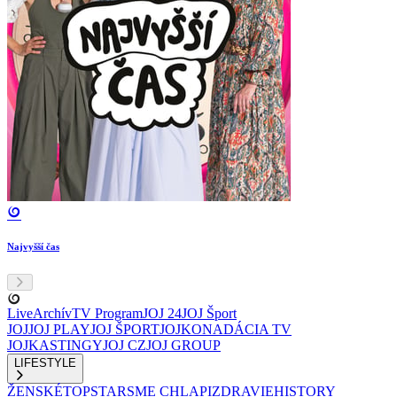
Najvyšší čas
Live
Archív
TV Program
JOJ 24
JOJ Šport
JOJ
JOJ PLAY
JOJ ŠPORT
JOJKO
NADÁCIA TV
JOJ
KASTINGY
JOJ CZ
JOJ GROUP
LIFESTYLE
ŽENSKÉ
TOPSTAR
SME CHLAPI
ZDRAVIE
HISTORY