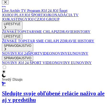
Live
Archív
TV Program
JOJ 24
JOJ Šport
JOJ
JOJ PLAY
JOJ ŠPORT
JOJKO
NADÁCIA TV
JOJ
KASTINGY
JOJ CZ
JOJ GROUP
LIFESTYLE
ŽENSKÉ
TOPSTAR
SME CHLAPI
ZDRAVIE
HISTORY
LIFESTYLE
ŽENSKÉ
TOPSTAR
SME CHLAPI
ZDRAVIE
HISTORY
SPRAVODAJSTVO
NOVINY
JOJ 24
ŠPORT
VIDEONOVINY
EUNOVINY
SPRAVODAJSTVO
NOVINY
JOJ 24
ŠPORT
VIDEONOVINY
EUNOVINY
Svetlý Dizajn
Sledujte svoje obľúbené relácie naživo ale
aj v predstihu