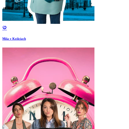
Miša v Košiciach