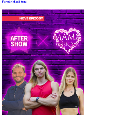
Farmár hľadá ženu