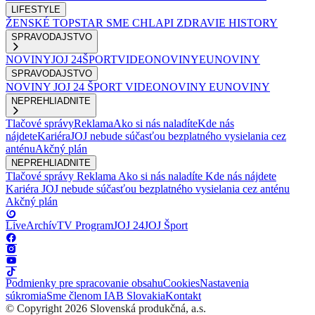
LIFESTYLE
ŽENSKÉ
TOPSTAR
SME CHLAPI
ZDRAVIE
HISTORY
SPRAVODAJSTVO
NOVINY
JOJ 24
ŠPORT
VIDEONOVINY
EUNOVINY
SPRAVODAJSTVO
NOVINY
JOJ 24
ŠPORT
VIDEONOVINY
EUNOVINY
NEPREHLIADNITE
Tlačové správy
Reklama
Ako si nás naladíte
Kde nás
nájdete
Kariéra
JOJ nebude súčasťou bezplatného vysielania cez
anténu
Akčný plán
NEPREHLIADNITE
Tlačové správy
Reklama
Ako si nás naladíte
Kde nás nájdete
Kariéra
JOJ nebude súčasťou bezplatného vysielania cez anténu
Akčný plán
Live
Archív
TV Program
JOJ 24
JOJ Šport
Podmienky pre spracovanie obsahu
Cookies
Nastavenia
súkromia
Sme členom IAB Slovakia
Kontakt
© Copyright 2026 Slovenská produkčná, a.s.