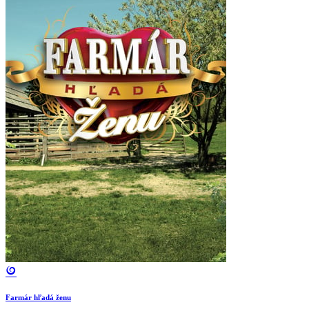
Farmár hľadá ženu