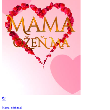
Mama, ožeň ma!