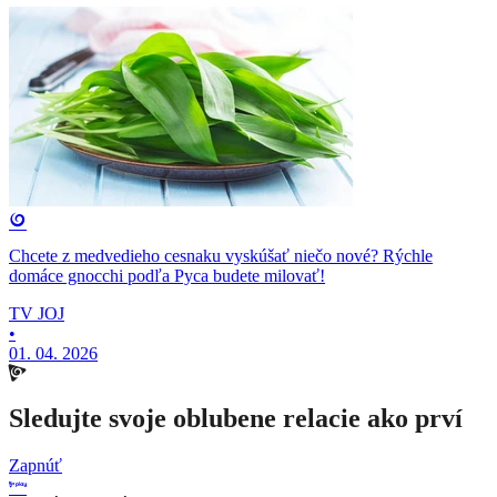
Chcete z medvedieho cesnaku vyskúšať niečo nové? Rýchle
domáce gnocchi podľa Pyca budete milovať!
TV JOJ
•
01. 04. 2026
Sledujte svoje oblubene relacie ako prví
Zapnúť