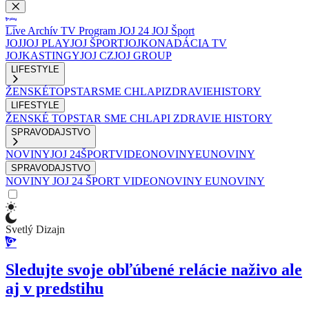
Live
Archív
TV Program
JOJ 24
JOJ Šport
JOJ
JOJ PLAY
JOJ ŠPORT
JOJKO
NADÁCIA TV
JOJ
KASTINGY
JOJ CZ
JOJ GROUP
LIFESTYLE
ŽENSKÉ
TOPSTAR
SME CHLAPI
ZDRAVIE
HISTORY
LIFESTYLE
ŽENSKÉ
TOPSTAR
SME CHLAPI
ZDRAVIE
HISTORY
SPRAVODAJSTVO
NOVINY
JOJ 24
ŠPORT
VIDEONOVINY
EUNOVINY
SPRAVODAJSTVO
NOVINY
JOJ 24
ŠPORT
VIDEONOVINY
EUNOVINY
Svetlý Dizajn
Sledujte svoje obľúbené relácie naživo ale
aj v predstihu