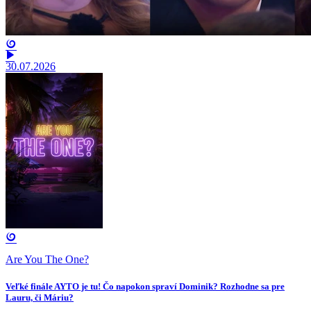
30.07.2026
Are You The One?
Veľké finále AYTO je tu! Čo napokon spraví Dominik? Rozhodne sa pre
Lauru, či Máriu?