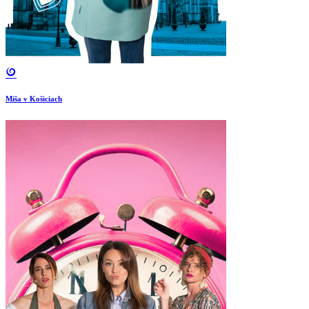
Miša v Košiciach