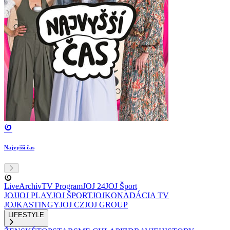
Najvyšší čas
Live
Archív
TV Program
JOJ 24
JOJ Šport
JOJ
JOJ PLAY
JOJ ŠPORT
JOJKO
NADÁCIA TV
JOJ
KASTINGY
JOJ CZ
JOJ GROUP
LIFESTYLE