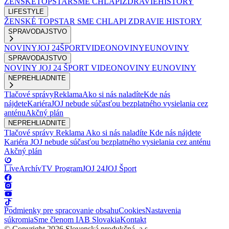
ŽENSKÉ
TOPSTAR
SME CHLAPI
ZDRAVIE
HISTORY
LIFESTYLE
ŽENSKÉ
TOPSTAR
SME CHLAPI
ZDRAVIE
HISTORY
SPRAVODAJSTVO
NOVINY
JOJ 24
ŠPORT
VIDEONOVINY
EUNOVINY
SPRAVODAJSTVO
NOVINY
JOJ 24
ŠPORT
VIDEONOVINY
EUNOVINY
NEPREHLIADNITE
Tlačové správy
Reklama
Ako si nás naladíte
Kde nás
nájdete
Kariéra
JOJ nebude súčasťou bezplatného vysielania cez
anténu
Akčný plán
NEPREHLIADNITE
Tlačové správy
Reklama
Ako si nás naladíte
Kde nás nájdete
Kariéra
JOJ nebude súčasťou bezplatného vysielania cez anténu
Akčný plán
Live
Archív
TV Program
JOJ 24
JOJ Šport
Podmienky pre spracovanie obsahu
Cookies
Nastavenia
súkromia
Sme členom IAB Slovakia
Kontakt
© Copyright 2026 Slovenská produkčná, a.s.