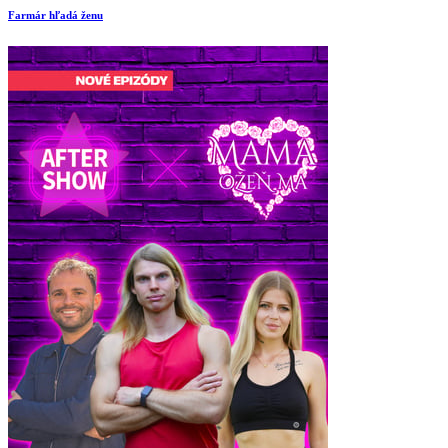
Farmár hľadá ženu