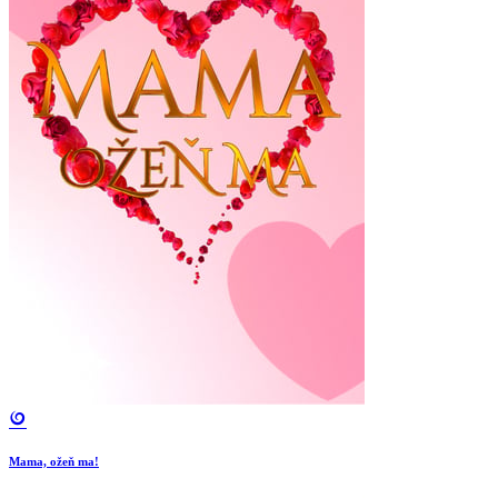
Mama, ožeň ma!