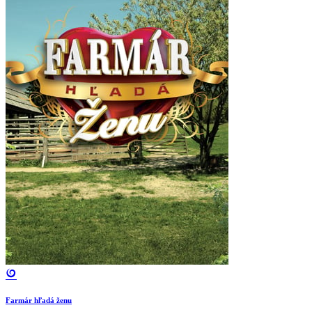
Farmár hľadá ženu