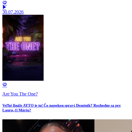
30.07.2026
Are You The One?
Veľké finále AYTO je tu! Čo napokon spraví Dominik? Rozhodne sa pre
Lauru, či Máriu?