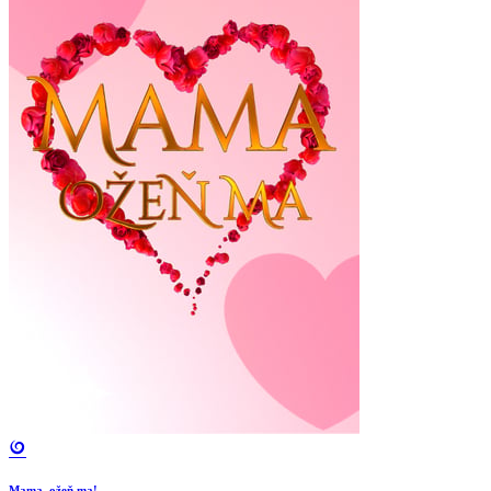
Mama, ožeň ma!