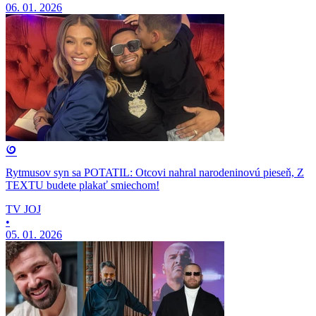
06. 01. 2026
Rytmusov syn sa POTATIL: Otcovi nahral narodeninovú pieseň, Z
TEXTU budete plakať smiechom!
TV JOJ
•
05. 01. 2026