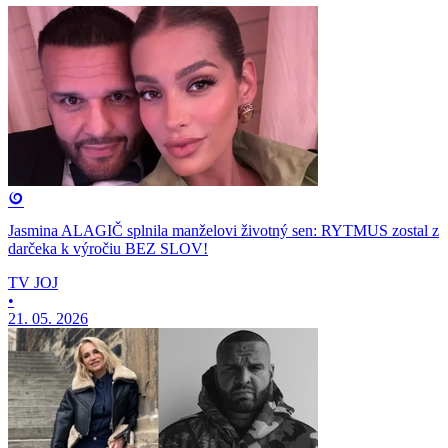
Jasmina ALAGIČ splnila manželovi životný sen: RYTMUS zostal z
darčeka k výročiu BEZ SLOV!
TV JOJ
•
21. 05. 2026