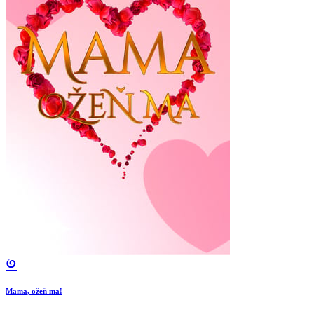
Mama, ožeň ma!