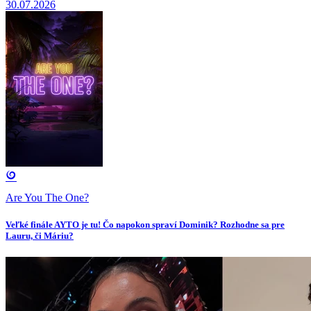
30.07.2026
Are You The One?
Veľké finále AYTO je tu! Čo napokon spraví Dominik? Rozhodne sa pre
Lauru, či Máriu?