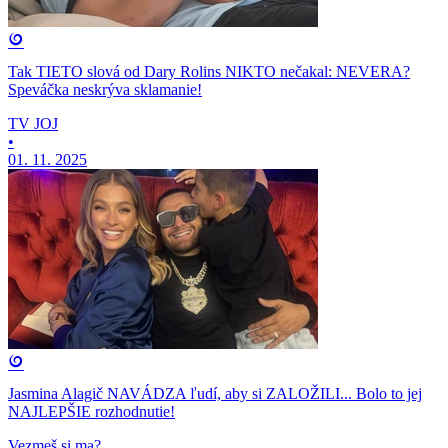
Tak TIETO slová od Dary Rolins NIKTO nečakal: NEVERA?
Speváčka neskrýva sklamanie!
TV JOJ
•
01. 11. 2025
Jasmina Alagič NAVÁDZA ľudí, aby si ZALOŽILI... Bolo to jej
NAJLEPŠIE rozhodnutie!
Vezmeš si ma?