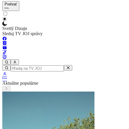
Prehrať
Svetlý Dizajn
Sleduj TV JOJ správy
Aktuálne populárne