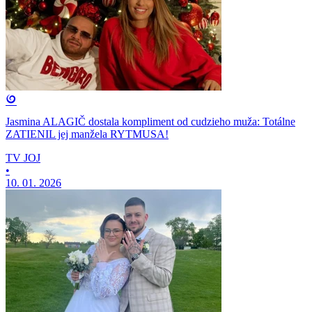
Jasmina ALAGIČ dostala kompliment od cudzieho muža: Totálne
ZATIENIL jej manžela RYTMUSA!
TV JOJ
•
10. 01. 2026