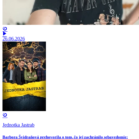
26.06.2026
Jednotka Jastrab
Barbora Švidraňová prehovorila o tom, čo jej zachránilo sebavedomie: