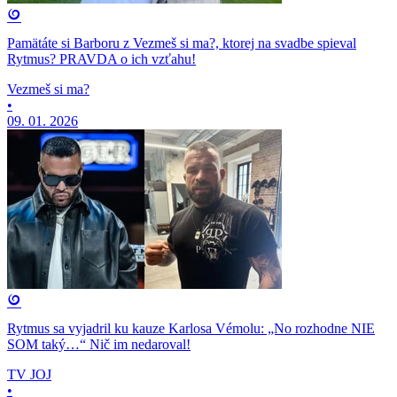
Pamätáte si Barboru z Vezmeš si ma?, ktorej na svadbe spieval
Rytmus? PRAVDA o ich vzťahu!
Vezmeš si ma?
•
09. 01. 2026
Rytmus sa vyjadril ku kauze Karlosa Vémolu: „No rozhodne NIE
SOM taký…“ Nič im nedaroval!
TV JOJ
•