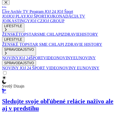
Live
Archív
TV Program
JOJ 24
JOJ Šport
JOJ
JOJ PLAY
JOJ ŠPORT
JOJKO
NADÁCIA TV
JOJ
KASTINGY
JOJ CZ
JOJ GROUP
LIFESTYLE
ŽENSKÉ
TOPSTAR
SME CHLAPI
ZDRAVIE
HISTORY
LIFESTYLE
ŽENSKÉ
TOPSTAR
SME CHLAPI
ZDRAVIE
HISTORY
SPRAVODAJSTVO
NOVINY
JOJ 24
ŠPORT
VIDEONOVINY
EUNOVINY
SPRAVODAJSTVO
NOVINY
JOJ 24
ŠPORT
VIDEONOVINY
EUNOVINY
Svetlý Dizajn
Sledujte svoje obľúbené relácie naživo ale
aj v predstihu