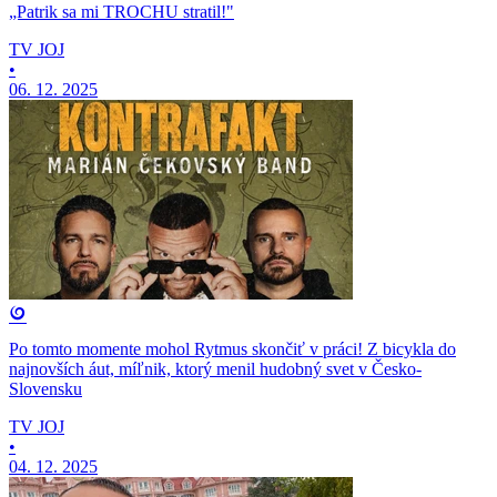
„Patrik sa mi TROCHU stratil!"
TV JOJ
•
06. 12. 2025
Po tomto momente mohol Rytmus skončiť v práci! Z bicykla do
najnovších áut, míľnik, ktorý menil hudobný svet v Česko-
Slovensku
TV JOJ
•
04. 12. 2025