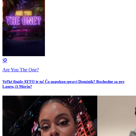
Are You The One?
Veľké finále AYTO je tu! Čo napokon spraví Dominik? Rozhodne sa pre
Lauru, či Máriu?