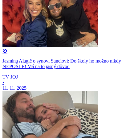
Jasmina Alagič o synovi Sanelovi: Do školy ho možno nikdy
NEPOŠLE! Má na to jasný dôvod
TV JOJ
•
11. 11. 2025