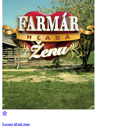
Farmár hľadá ženu