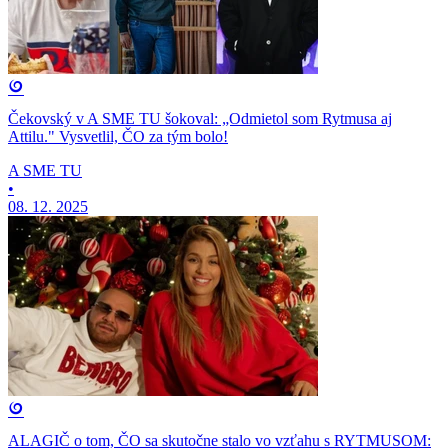
Čekovský v A SME TU šokoval: „Odmietol som Rytmusa aj
Attilu." Vysvetlil, ČO za tým bolo!
A SME TU
•
08. 12. 2025
ALAGIČ o tom, ČO sa skutočne stalo vo vzťahu s RYTMUSOM: