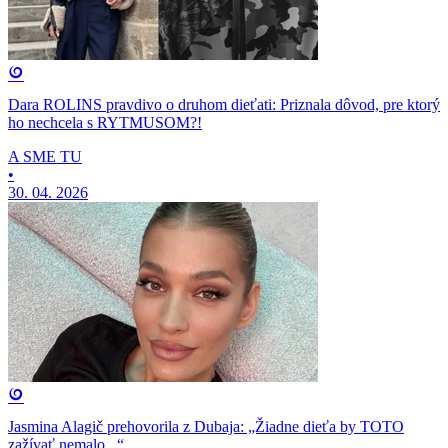
Dara ROLINS pravdivo o druhom dieťati: Priznala dôvod, pre ktorý
ho nechcela s RYTMUSOM?!
A SME TU
•
30. 04. 2026
Jasmina Alagič prehovorila z Dubaja: „Žiadne dieťa by TOTO
zažívať nemalo...“