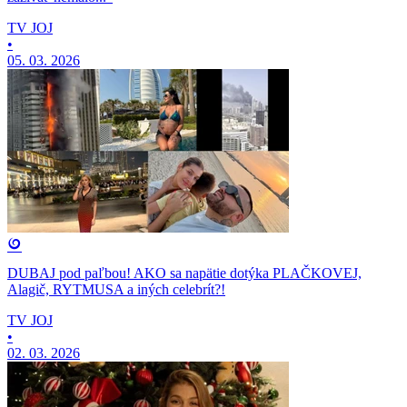
TV JOJ
•
05. 03. 2026
DUBAJ pod paľbou! AKO sa napätie dotýka PLAČKOVEJ,
Alagič, RYTMUSA a iných celebrít?!
TV JOJ
•
02. 03. 2026