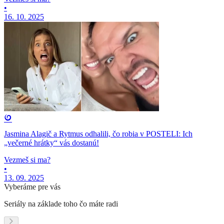
•
16. 10. 2025
Jasmina Alagič a Rytmus odhalili, čo robia v POSTELI: Ich
„večerné hrátky“ vás dostanú!
Vezmeš si ma?
•
13. 09. 2025
Vyberáme pre vás
Seriály na základe toho čo máte radi