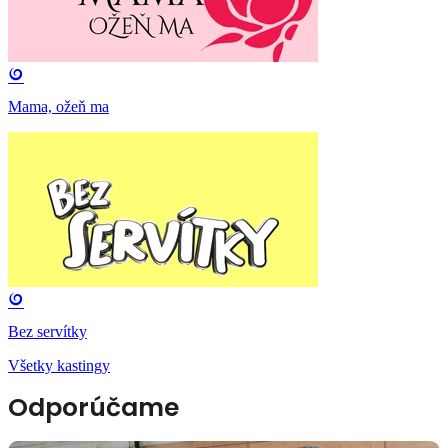
Mama, ožeň ma
Bez servítky
Všetky kastingy
Odporúčame