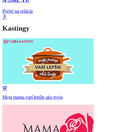
Prejsť na reláciu
Kastingy
Moja mama varí lepšie ako tvoja