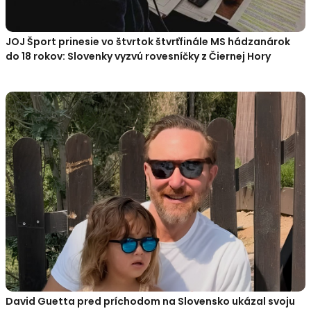
JOJ Šport prinesie vo štvrtok štvrťfinále MS hádzanárok
do 18 rokov: Slovenky vyzvú rovesníčky z Čiernej Hory
David Guetta pred príchodom na Slovensko ukázal svoju