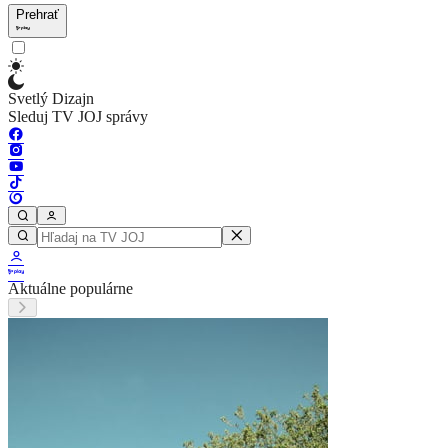
Prehrať
Svetlý Dizajn
Sleduj TV JOJ správy
Aktuálne populárne