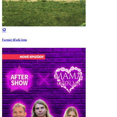
Farmár hľadá ženu