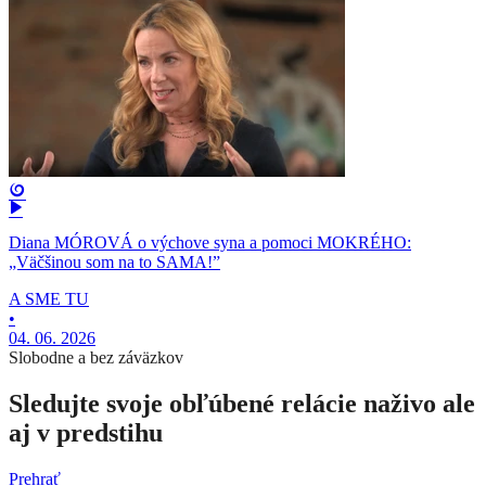
Diana MÓROVÁ o výchove syna a pomoci MOKRÉHO:
„Väčšinou som na to SAMA!”
A SME TU
•
04. 06. 2026
Slobodne a bez záväzkov
Sledujte svoje obľúbené relácie naživo ale
aj v predstihu
Prehrať