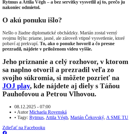
Rytmus a Attila Végh – a bez servítky vysvetlil aj to, prečo ju
nakoniec odmietol.
O akú ponuku išlo?
Nešlo o žiadne diplomatické obchádzky. Marián zostal verný
svojmu štýlu: priame, jasné, ale zároveň vtipné vysvetlenie, ktoré
pobaví aj prekvapí.
To, ako o ponuke hovoril a čo presne
prezradil, nájdete v priloženom videu vyššie.
Jeho priznanie a celý rozhovor, v ktorom
sa naplno otvoril a prezradil veľa zo
svojho súkromia, si môžete pozrieť na
JOJ play
, kde nájdete aj diely s Táňou
Pauhofovou a Petrou Vlhovou.
08.12.2025 - 07:00
•
Autor
Michaela Rovenská
•
Tagy:
Rytmus
,
Attila Végh
,
Marián Čekovský
,
A SME TU
Zdieľať na Facebooku