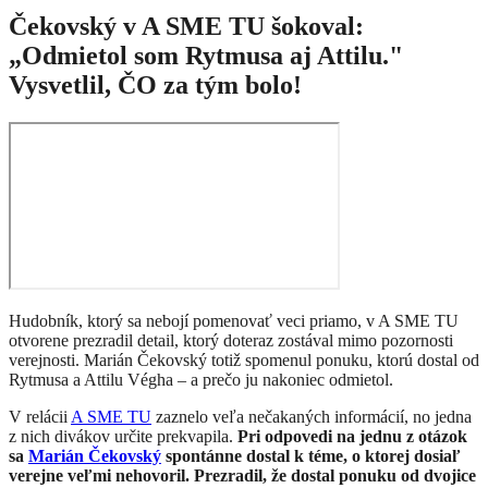
Čekovský v A SME TU šokoval:
„Odmietol som Rytmusa aj Attilu."
Vysvetlil, ČO za tým bolo!
Hudobník, ktorý sa nebojí pomenovať veci priamo, v A SME TU
otvorene prezradil detail, ktorý doteraz zostával mimo pozornosti
verejnosti. Marián Čekovský totiž spomenul ponuku, ktorú dostal od
Rytmusa a Attilu Végha – a prečo ju nakoniec odmietol.
V relácii
A SME TU
zaznelo veľa nečakaných informácií, no jedna
z nich divákov určite prekvapila.
Pri odpovedi na jednu z otázok
sa
Marián Čekovský
spontánne dostal k téme, o ktorej dosiaľ
verejne veľmi nehovoril. Prezradil, že dostal ponuku od dvojice