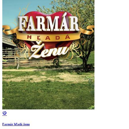
Farmár hľadá ženu