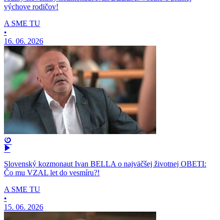
výchove rodičov!
A SME TU
•
16. 06. 2026
Slovenský kozmonaut Ivan BELLA o najväčšej životnej OBETI:
Čo mu VZAL let do vesmíru?!
A SME TU
•
15. 06. 2026