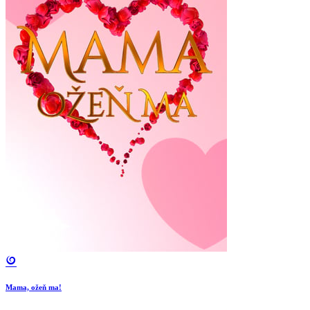
Mama, ožeň ma!