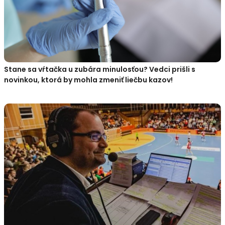
Stane sa vŕtačka u zubára minulosťou? Vedci prišli s
novinkou, ktorá by mohla zmeniť liečbu kazov!