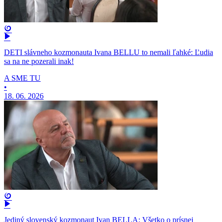
DETI slávneho kozmonauta Ivana BELLU to nemali ľahké: Ľudia
sa na ne pozerali inak!
A SME TU
•
18. 06. 2026
Jediný slovenský kozmonaut Ivan BELLA: Všetko o prísnej