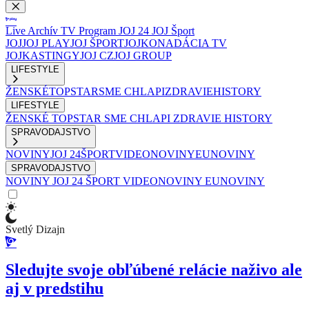
Live
Archív
TV Program
JOJ 24
JOJ Šport
JOJ
JOJ PLAY
JOJ ŠPORT
JOJKO
NADÁCIA TV
JOJ
KASTINGY
JOJ CZ
JOJ GROUP
LIFESTYLE
ŽENSKÉ
TOPSTAR
SME CHLAPI
ZDRAVIE
HISTORY
LIFESTYLE
ŽENSKÉ
TOPSTAR
SME CHLAPI
ZDRAVIE
HISTORY
SPRAVODAJSTVO
NOVINY
JOJ 24
ŠPORT
VIDEONOVINY
EUNOVINY
SPRAVODAJSTVO
NOVINY
JOJ 24
ŠPORT
VIDEONOVINY
EUNOVINY
Svetlý Dizajn
Sledujte svoje obľúbené relácie naživo ale
aj v predstihu