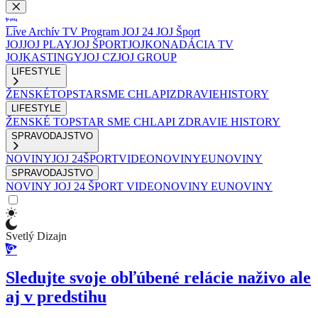
Live
Archív
TV Program
JOJ 24
JOJ Šport
JOJ
JOJ PLAY
JOJ ŠPORT
JOJKO
NADÁCIA TV
JOJ
KASTINGY
JOJ CZ
JOJ GROUP
LIFESTYLE
ŽENSKÉ
TOPSTAR
SME CHLAPI
ZDRAVIE
HISTORY
LIFESTYLE
ŽENSKÉ
TOPSTAR
SME CHLAPI
ZDRAVIE
HISTORY
SPRAVODAJSTVO
NOVINY
JOJ 24
ŠPORT
VIDEONOVINY
EUNOVINY
SPRAVODAJSTVO
NOVINY
JOJ 24
ŠPORT
VIDEONOVINY
EUNOVINY
Svetlý Dizajn
Sledujte svoje obľúbené relácie naživo ale
aj v predstihu