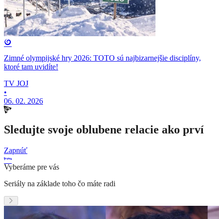
Zimné olympijské hry 2026: TOTO sú najbizarnejšie disciplíny,
ktoré tam uvidíte!
TV JOJ
•
06. 02. 2026
Sledujte svoje oblubene relacie ako prví
Zapnúť
Vyberáme pre vás
Seriály na základe toho čo máte radi