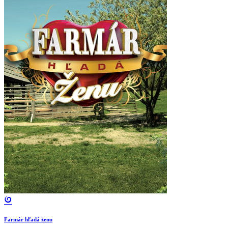
Farmár hľadá ženu