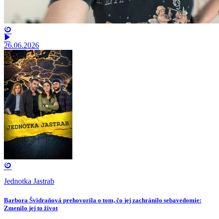
26.06.2026
Jednotka Jastrab
Barbora Švidraňová prehovorila o tom, čo jej zachránilo sebavedomie:
Zmenilo jej to život