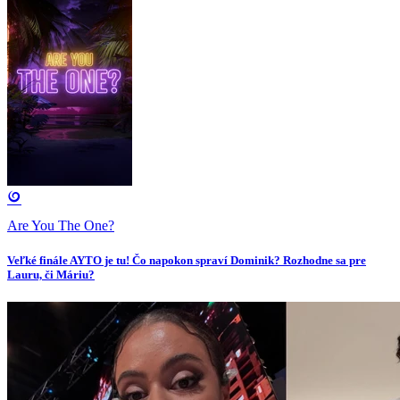
Are You The One?
Veľké finále AYTO je tu! Čo napokon spraví Dominik? Rozhodne sa pre
Lauru, či Máriu?