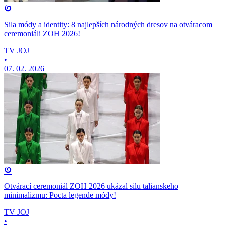
Sila módy a identity: 8 najlepších národných dresov na otváracom
ceremoniáli ZOH 2026!
TV JOJ
•
07. 02. 2026
Otvárací ceremoniál ZOH 2026 ukázal silu talianskeho
minimalizmu: Pocta legende módy!
TV JOJ
•