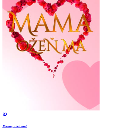
Mama, ožeň ma!