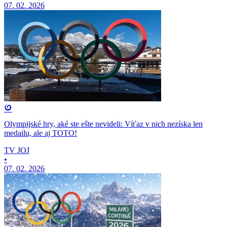
07. 02. 2026
Olympijské hry, aké ste ešte nevideli: Víťaz v nich nezíska len
medailu, ale aj TOTO!
TV JOJ
•
07. 02. 2026