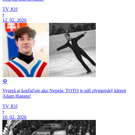
TV JOJ
•
12. 02. 2026
Vyzerá aj korčuľuje ako Nepela: TOTO je náš olympijský klenot
Adam Hagara!
TV JOJ
•
10. 02. 2026