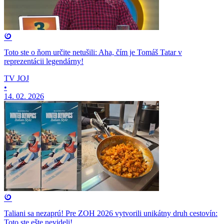
Toto ste o ňom určite netušili: Aha, čím je Tomáš Tatar v
reprezentácii legendárny!
TV JOJ
•
14. 02. 2026
Taliani sa nezaprú! Pre ZOH 2026 vytvorili unikátny druh cestovín:
Toto ste ešte nevideli!