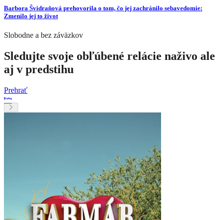
Barbora Švidraňová prehovorila o tom, čo jej zachránilo sebavedomie:
Zmenilo jej to život
Slobodne a bez záväzkov
Sledujte svoje obľúbené relácie naživo ale
aj v predstihu
Prehrať