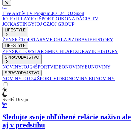
Live
Archív
TV Program
JOJ 24
JOJ Šport
JOJ
JOJ PLAY
JOJ ŠPORT
JOJKO
NADÁCIA TV
JOJ
KASTINGY
JOJ CZ
JOJ GROUP
LIFESTYLE
ŽENSKÉ
TOPSTAR
SME CHLAPI
ZDRAVIE
HISTORY
LIFESTYLE
ŽENSKÉ
TOPSTAR
SME CHLAPI
ZDRAVIE
HISTORY
SPRAVODAJSTVO
NOVINY
JOJ 24
ŠPORT
VIDEONOVINY
EUNOVINY
SPRAVODAJSTVO
NOVINY
JOJ 24
ŠPORT
VIDEONOVINY
EUNOVINY
Svetlý Dizajn
Sledujte svoje obľúbené relácie naživo ale
aj v predstihu