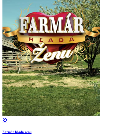
Farmár hľadá ženu