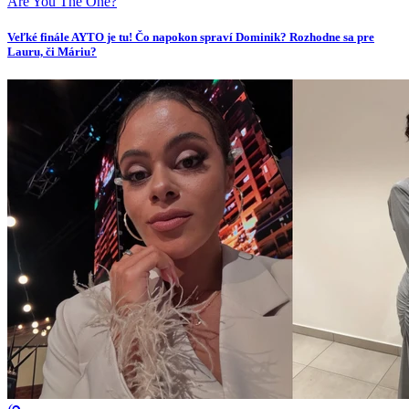
Are You The One?
Veľké finále AYTO je tu! Čo napokon spraví Dominik? Rozhodne sa pre
Lauru, či Máriu?