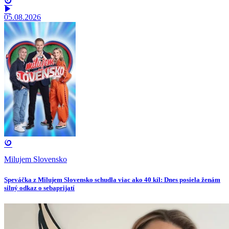
05.08.2026
Milujem Slovensko
Speváčka z Milujem Slovensko schudla viac ako 40 kíl: Dnes posiela ženám
silný odkaz o sebaprijatí