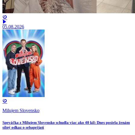
05.08.2026
Milujem Slovensko
Speváčka z Milujem Slovensko schudla viac ako 40 kíl: Dnes posiela ženám
silný odkaz o sebaprijatí