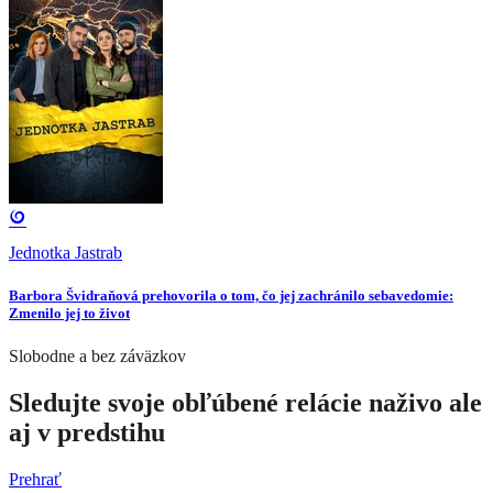
Jednotka Jastrab
Barbora Švidraňová prehovorila o tom, čo jej zachránilo sebavedomie:
Zmenilo jej to život
Slobodne a bez záväzkov
Sledujte svoje obľúbené relácie naživo ale
aj v predstihu
Prehrať