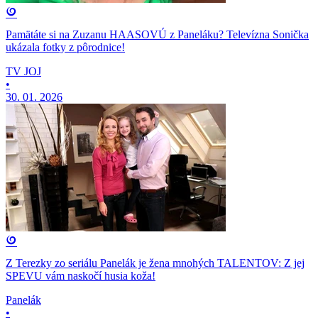
Pamätáte si na Zuzanu HAASOVÚ z Paneláku? Televízna Sonička
ukázala fotky z pôrodnice!
TV JOJ
•
30. 01. 2026
Z Terezky zo seriálu Panelák je žena mnohých TALENTOV: Z jej
SPEVU vám naskočí husia koža!
Panelák
•