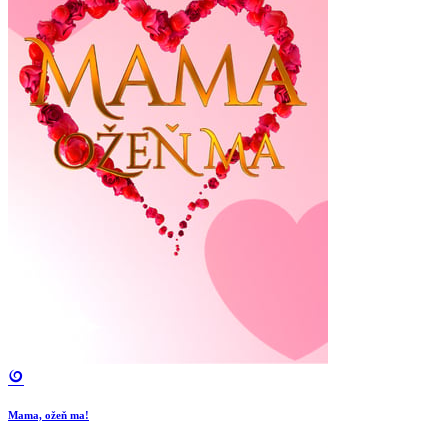
Mama, ožeň ma!