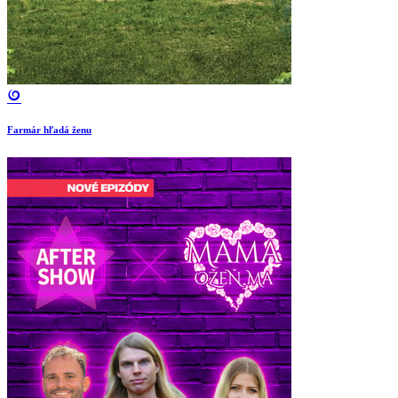
Farmár hľadá ženu