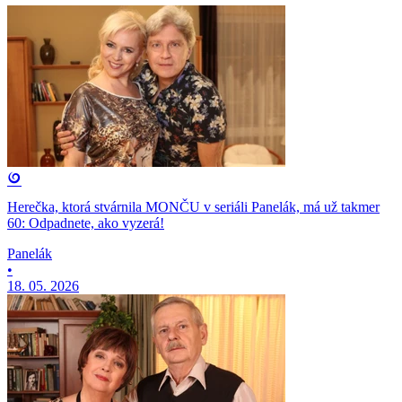
Herečka, ktorá stvárnila MONČU v seriáli Panelák, má už takmer
60: Odpadnete, ako vyzerá!
Panelák
•
18. 05. 2026