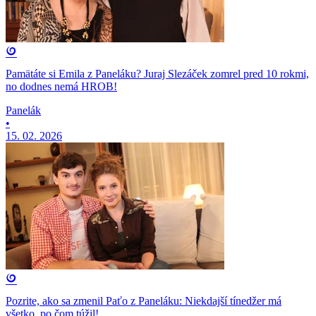
Pamätáte si Emila z Paneláku? Juraj Slezáček zomrel pred 10 rokmi,
no dodnes nemá HROB!
Panelák
•
15. 02. 2026
Pozrite, ako sa zmenil Paťo z Paneláku: Niekdajší tínedžer má
všetko, po čom túžil!