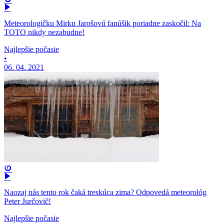
Meteorologičku Mirku Jarošovú fanúšik poriadne zaskočil: Na
TOTO nikdy nezabudne!
Najlepšie počasie
•
06. 04. 2021
Naozaj nás tento rok čaká treskúca zima? Odpovedá meteorológ
Peter Jurčovič!
Najlepšie počasie