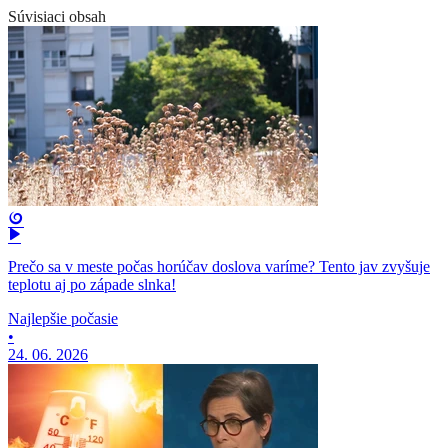
Súvisiaci obsah
Prečo sa v meste počas horúčav doslova varíme? Tento jav zvyšuje
teplotu aj po západe slnka!
Najlepšie počasie
•
24. 06. 2026