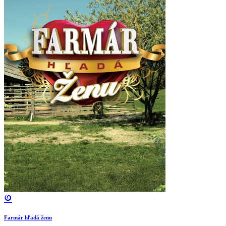
Farmár hľadá ženu