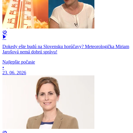
Dokedy ešte budú na Slovensku horúčavy? Meteorologička Miriam
Jarošová nemá dobrú správu!
Najlepšie počasie
•
23. 06. 2026