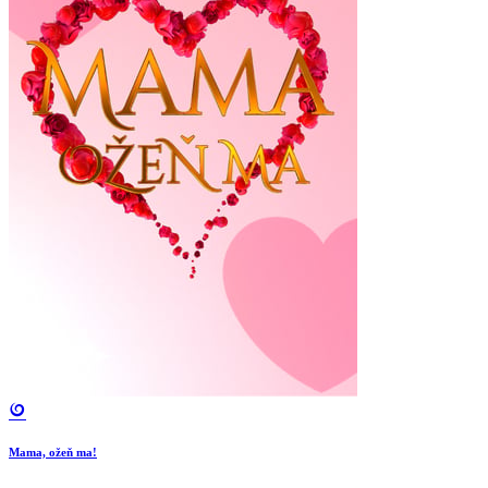
Mama, ožeň ma!