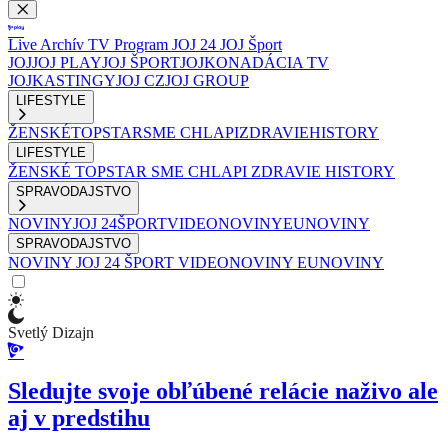
Live
Archív
TV Program
JOJ 24
JOJ Šport
JOJ
JOJ PLAY
JOJ ŠPORT
JOJKO
NADÁCIA TV
JOJ
KASTINGY
JOJ CZ
JOJ GROUP
LIFESTYLE
ŽENSKÉ
TOPSTAR
SME CHLAPI
ZDRAVIE
HISTORY
LIFESTYLE
ŽENSKÉ
TOPSTAR
SME CHLAPI
ZDRAVIE
HISTORY
SPRAVODAJSTVO
NOVINY
JOJ 24
ŠPORT
VIDEONOVINY
EUNOVINY
SPRAVODAJSTVO
NOVINY
JOJ 24
ŠPORT
VIDEONOVINY
EUNOVINY
Svetlý Dizajn
Sledujte svoje obľúbené relácie naživo ale
aj v predstihu