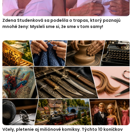
Zdena Studenková sa podelila o trapas, ktorý poznajú
mnohé ženy: Mysleli sme si, že sme v tom samy!
Včely, pletenie aj miliónové komiksy. Týchto 10 koníčkov