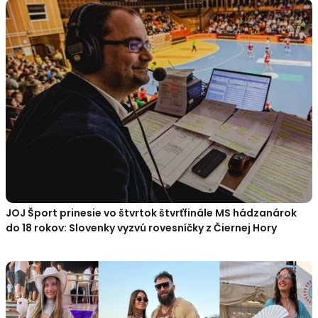
JOJ Šport prinesie vo štvrtok štvrťfinále MS hádzanárok
do 18 rokov: Slovenky vyzvú rovesníčky z Čiernej Hory