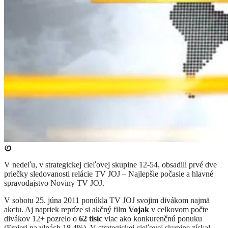
V nedeľu, v strategickej cieľovej skupine 12-54, obsadili prvé dve
priečky sledovanosti relácie TV JOJ – Najlepšie počasie a hlavné
spravodajstvo Noviny TV JOJ.
V sobotu 25. júna 2011 ponúkla TV JOJ svojim divákom najmä
akciu. Aj napriek repríze si akčný film
Vojak
v celkovom počte
divákov 12+ pozrelo o
62 tisíc
viac ako konkurenčnú ponuku
(Frajeri na vlnách 18,4%). V strategickej cieľovej skupine získal