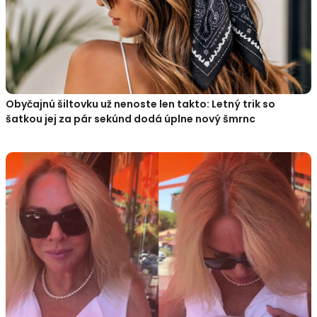
Obyčajnú šiltovku už nenoste len takto: Letný trik so
šatkou jej za pár sekúnd dodá úplne nový šmrnc