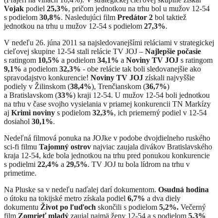
Vojak
podiel
25,3%
, pričom jednotkou na trhu bol u mužov 12-54
s podielom
30,8%
. Nasledujúci film
Predátor 2
bol taktiež
jednotkou na trhu u mužov 12-54 s podielom
27,3%
.
V nedeľu 26. júna 2011 sa najsledovanejšími reláciami v strategickej
cieľovej skupine 12-54 stali relácie TV JOJ –
Najlepšie počasie
s ratingom
10,5%
a podielom
34,1%
a
Noviny TV JOJ
s ratingom
9,1%
a podielom
32,3%
- obe relácie tak boli sledovanejšie ako
spravodajstvo konkurencie!
Noviny TV JOJ
získali najvyššie
podiely v Žilinskom (
38,4%
), Trenčianskom (
36,7%
)
a Bratislavskom (
33%
) kraji 12-54. U mužov 12-54 boli jednotkou
na trhu v čase svojho vysielania v priamej konkurencii TN Markízy
aj
Krimi noviny
s podielom
32,3%
, ich priemerný podiel v 12-54
dosiahol
30,1%
.
Nedeľná filmová ponuka na JOJke v podobe dvojdielneho ruského
sci-fi filmu
Tajomný ostrov
najviac zaujala divákov Bratislavského
kraja 12-54, kde bola jednotkou na trhu pred ponukou konkurencie
s podielmi
22,4%
a
29,5%
. TV JOJ tu bola lídrom na trhu v
primetime.
Na Pluske sa v nedeľu naďalej darí dokumentom.
Osudná hodina
o útoku na tokijské metro získala podiel
6,7%
a dva diely
dokumentu
Život po ľuďoch
skončili s podielom
5,2%.
Večerný
film
Zomrieť mladý
zaujal najmä ženy 12-54 a s podielom
5,3%