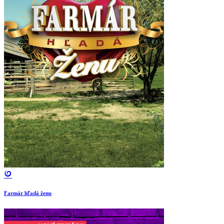
Farmár hľadá ženu