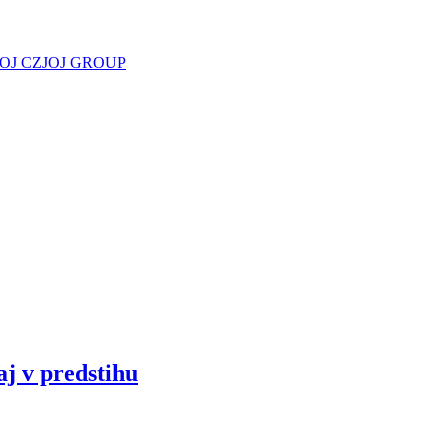
JOJ CZ
JOJ GROUP
aj v predstihu