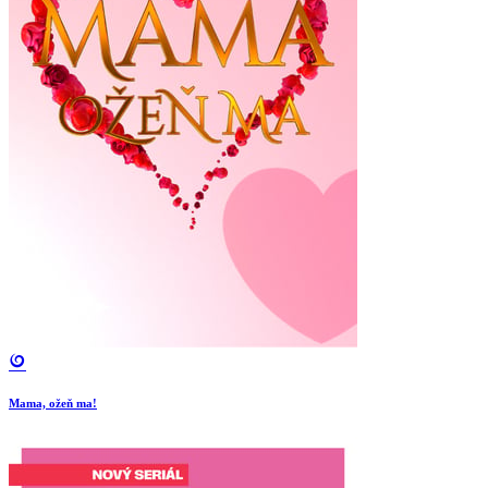
Mama, ožeň ma!