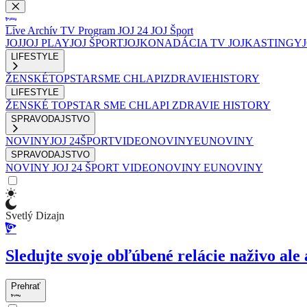
Live
Archív
TV Program
JOJ 24
JOJ Šport
JOJ
JOJ PLAY
JOJ ŠPORT
JOJKO
NADÁCIA TV JOJ
KASTINGY
LIFESTYLE
ŽENSKÉ
TOPSTAR
SME CHLAPI
ZDRAVIE
HISTORY
LIFESTYLE
ŽENSKÉ
TOPSTAR
SME CHLAPI
ZDRAVIE
HISTORY
SPRAVODAJSTVO
NOVINY
JOJ 24
ŠPORT
VIDEONOVINY
EUNOVINY
SPRAVODAJSTVO
NOVINY
JOJ 24
ŠPORT
VIDEONOVINY
EUNOVINY
Svetlý Dizajn
Sledujte svoje obľúbené relácie naživo ale 
Prehrať