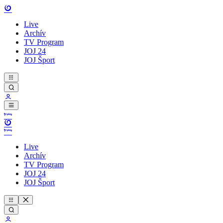
Live
Archív
TV Program
JOJ 24
JOJ Šport
Live
Archív
TV Program
JOJ 24
JOJ Šport