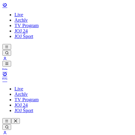
Live
Archív
TV Program
JOJ 24
JOJ Šport
Live
Archív
TV Program
JOJ 24
JOJ Šport