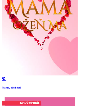
Mama, ožeň ma!