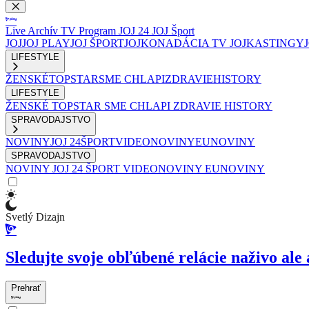
Live
Archív
TV Program
JOJ 24
JOJ Šport
JOJ
JOJ PLAY
JOJ ŠPORT
JOJKO
NADÁCIA TV JOJ
KASTINGY
LIFESTYLE
ŽENSKÉ
TOPSTAR
SME CHLAPI
ZDRAVIE
HISTORY
LIFESTYLE
ŽENSKÉ
TOPSTAR
SME CHLAPI
ZDRAVIE
HISTORY
SPRAVODAJSTVO
NOVINY
JOJ 24
ŠPORT
VIDEONOVINY
EUNOVINY
SPRAVODAJSTVO
NOVINY
JOJ 24
ŠPORT
VIDEONOVINY
EUNOVINY
Svetlý Dizajn
Sledujte svoje obľúbené relácie naživo ale 
Prehrať