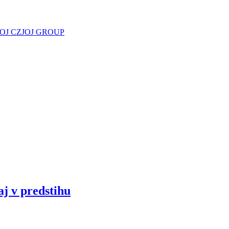
JOJ CZ
JOJ GROUP
aj v predstihu