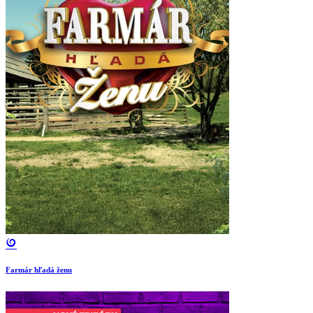
Farmár hľadá ženu