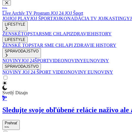
Live
Archív
TV Program
JOJ 24
JOJ Šport
JOJ
JOJ PLAY
JOJ ŠPORT
JOJKO
NADÁCIA TV JOJ
KASTINGY
LIFESTYLE
ŽENSKÉ
TOPSTAR
SME CHLAPI
ZDRAVIE
HISTORY
LIFESTYLE
ŽENSKÉ
TOPSTAR
SME CHLAPI
ZDRAVIE
HISTORY
SPRAVODAJSTVO
NOVINY
JOJ 24
ŠPORT
VIDEONOVINY
EUNOVINY
SPRAVODAJSTVO
NOVINY
JOJ 24
ŠPORT
VIDEONOVINY
EUNOVINY
Svetlý Dizajn
Sledujte svoje obľúbené relácie naživo ale 
Prehrať