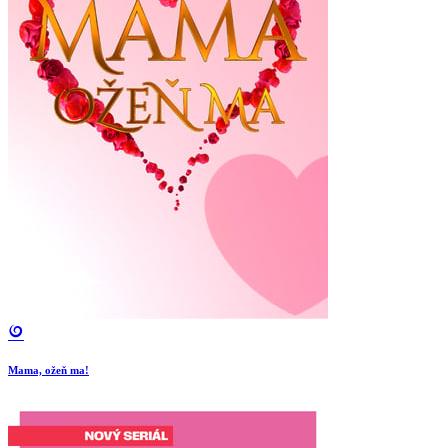
Mama, ožeň ma!