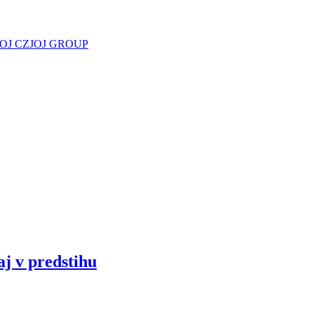
JOJ CZ
JOJ GROUP
aj v predstihu