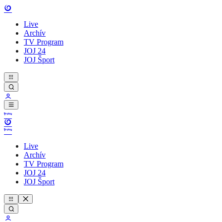
Live
Archív
TV Program
JOJ 24
JOJ Šport
Live
Archív
TV Program
JOJ 24
JOJ Šport