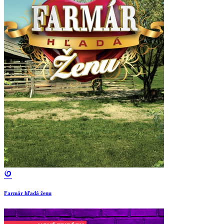
Farmár hľadá ženu