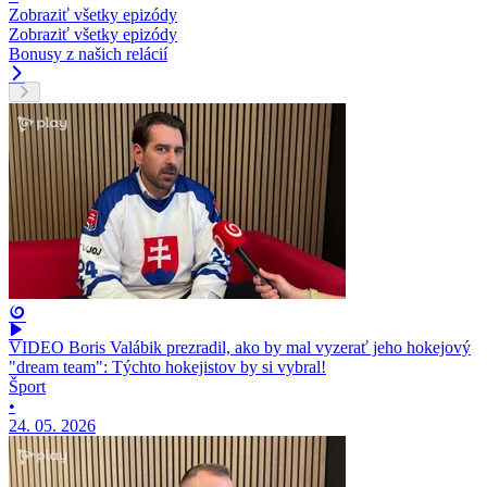
Zobraziť všetky epizódy
Zobraziť všetky epizódy
Bonusy z našich relácií
VIDEO Boris Valábik prezradil, ako by mal vyzerať jeho hokejový
"dream team": Týchto hokejistov by si vybral!
Šport
•
24. 05. 2026