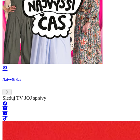
Najvyšší čas
Sleduj TV JOJ správy