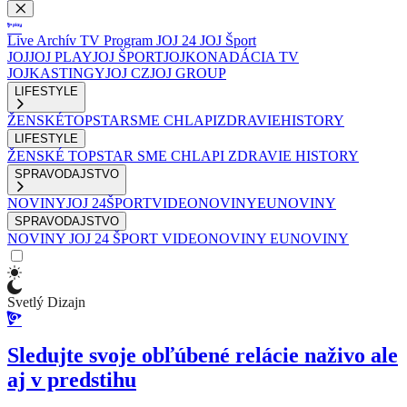
Live
Archív
TV Program
JOJ 24
JOJ Šport
JOJ
JOJ PLAY
JOJ ŠPORT
JOJKO
NADÁCIA TV
JOJ
KASTINGY
JOJ CZ
JOJ GROUP
LIFESTYLE
ŽENSKÉ
TOPSTAR
SME CHLAPI
ZDRAVIE
HISTORY
LIFESTYLE
ŽENSKÉ
TOPSTAR
SME CHLAPI
ZDRAVIE
HISTORY
SPRAVODAJSTVO
NOVINY
JOJ 24
ŠPORT
VIDEONOVINY
EUNOVINY
SPRAVODAJSTVO
NOVINY
JOJ 24
ŠPORT
VIDEONOVINY
EUNOVINY
Svetlý Dizajn
Sledujte svoje obľúbené relácie naživo ale
aj v predstihu