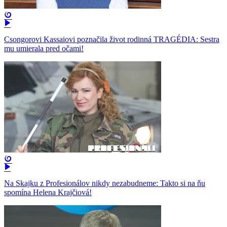
Csongorovi Kassaiovi poznačila život rodinná TRAGÉDIA: Sestra
mu umierala pred očami!
Na Skajku z Profesionálov nikdy nezabudneme: Takto si na ňu
spomína Helena Krajčiová!