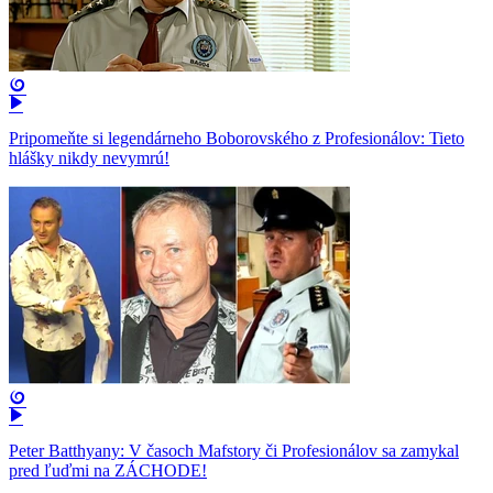
Pripomeňte si legendárneho Boborovského z Profesionálov: Tieto
hlášky nikdy nevymrú!
Peter Batthyany: V časoch Mafstory či Profesionálov sa zamykal
pred ľuďmi na ZÁCHODE!