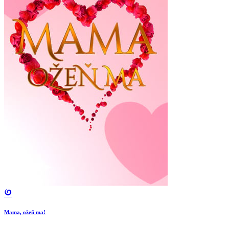
Mama, ožeň ma!