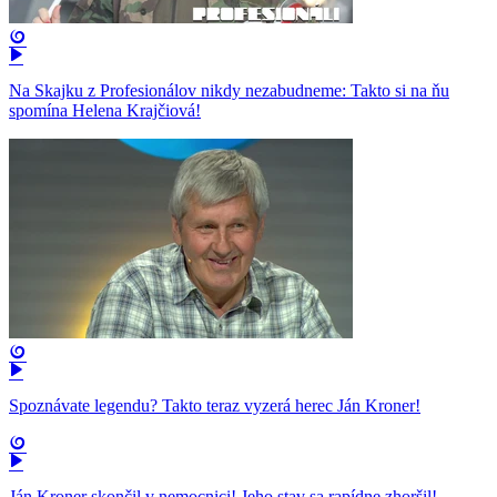
Na Skajku z Profesionálov nikdy nezabudneme: Takto si na ňu
spomína Helena Krajčiová!
Spoznávate legendu? Takto teraz vyzerá herec Ján Kroner!
Ján Kroner skončil v nemocnici! Jeho stav sa rapídne zhoršil!