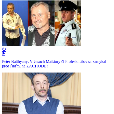
Peter Batthyany: V časoch Mafstory či Profesionálov sa zamykal
pred ľuďmi na ZÁCHODE!