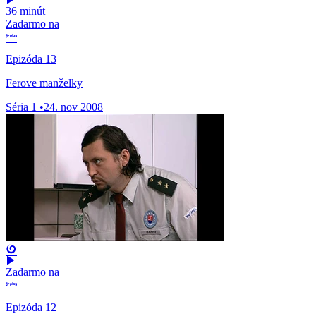
36 minút
Zadarmo na
Epizóda 13
Ferove manželky
Séria 1
•
24. nov 2008
Zadarmo na
Epizóda 12