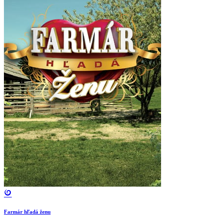
Farmár hľadá ženu