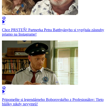
Chce PRSTEŇ! Partnerka Petra Batthyányho si vypýtala zásnuby
priamo na Instagrame!
Pripomeňte si legendárneho Boborovského z Profesionálov: Tieto
hlášky nikdy nevymrú!