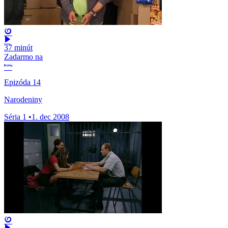
37 minút
Zadarmo na
Epizóda 14
Narodeniny
Séria 1
•
1. dec 2008