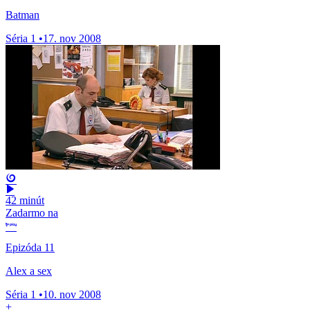
Batman
Séria 1
•
17. nov 2008
42 minút
Zadarmo na
Epizóda 11
Alex a sex
Séria 1
•
10. nov 2008
+