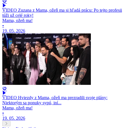
VIDEO Zuzana z Mama, ožeň ma si hľadá prácu: Po tejto profesii
túži už celé roky!
Mama, ožeň ma!
•
19. 05. 2026
VIDEO Hviezdy z Mama, ožeň ma prezradili svoje plány:
Niektorým sa ponuky sypú, iní...
Mama, ožeň ma!
•
19. 05. 2026