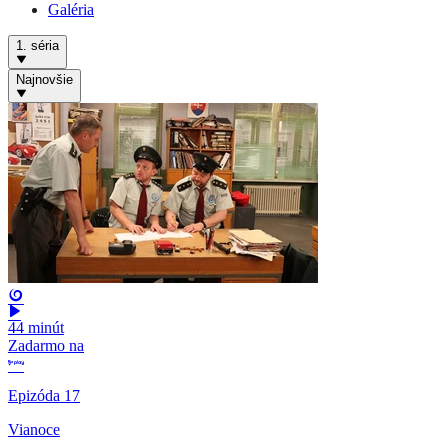
Galéria
1. séria
Najnovšie
44 minút
Zadarmo na
Epizóda 17
Vianoce