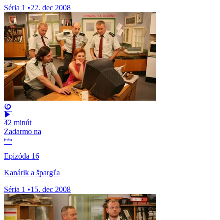
Séria 1
•
22. dec 2008
42 minút
Zadarmo na
Epizóda 16
Kanárik a špargľa
Séria 1
•
15. dec 2008