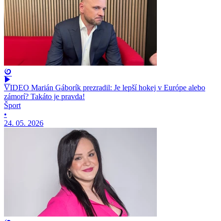
VIDEO Marián Gáborík prezradil: Je lepší hokej v Európe alebo
zámorí? Takáto je pravda!
Šport
•
24. 05. 2026