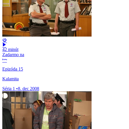
42 minút
Zadarmo na
Epizóda 15
Kalamita
Séria 1
•
8. dec 2008