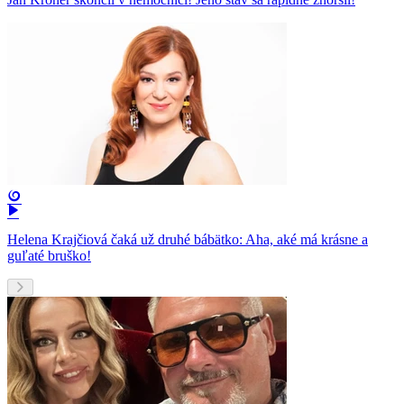
Helena Krajčiová čaká už druhé bábätko: Aha, aké má krásne a
guľaté bruško!