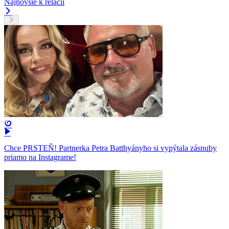
Najnovšie k relácii
Chce PRSTEŇ! Partnerka Petra Batthyányho si vypýtala zásnuby
priamo na Instagrame!