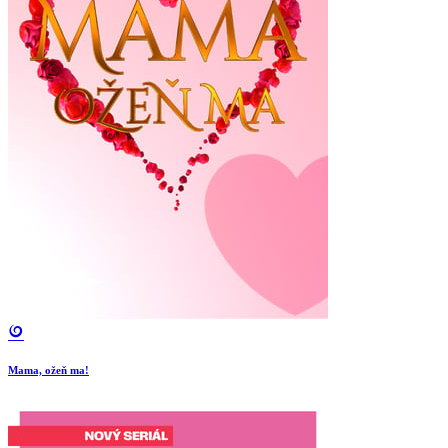
Mama, ožeň ma!