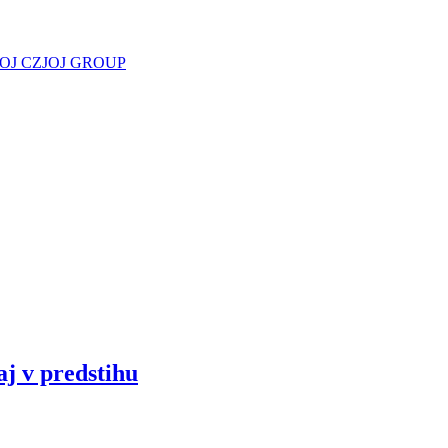
JOJ CZ
JOJ GROUP
aj v predstihu