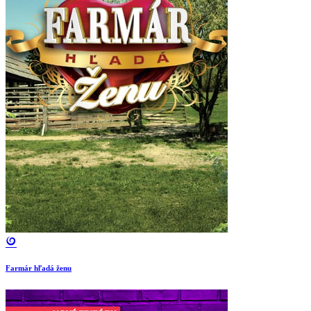
Farmár hľadá ženu