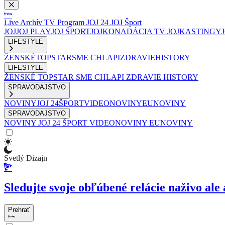
Live
Archív
TV Program
JOJ 24
JOJ Šport
JOJ
JOJ PLAY
JOJ ŠPORT
JOJKO
NADÁCIA TV JOJ
KASTINGY
LIFESTYLE
ŽENSKÉ
TOPSTAR
SME CHLAPI
ZDRAVIE
HISTORY
LIFESTYLE
ŽENSKÉ
TOPSTAR
SME CHLAPI
ZDRAVIE
HISTORY
SPRAVODAJSTVO
NOVINY
JOJ 24
ŠPORT
VIDEONOVINY
EUNOVINY
SPRAVODAJSTVO
NOVINY
JOJ 24
ŠPORT
VIDEONOVINY
EUNOVINY
Svetlý Dizajn
Sledujte svoje obľúbené relácie naživo ale 
Prehrať