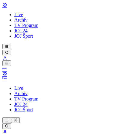
Live
Archív
TV Program
JOJ 24
JOJ Šport
Live
Archív
TV Program
JOJ 24
JOJ Šport