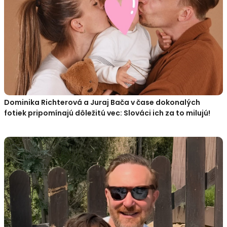
Dominika Richterová a Juraj Bača v čase dokonalých
fotiek pripomínajú dôležitú vec: Slováci ich za to milujú!