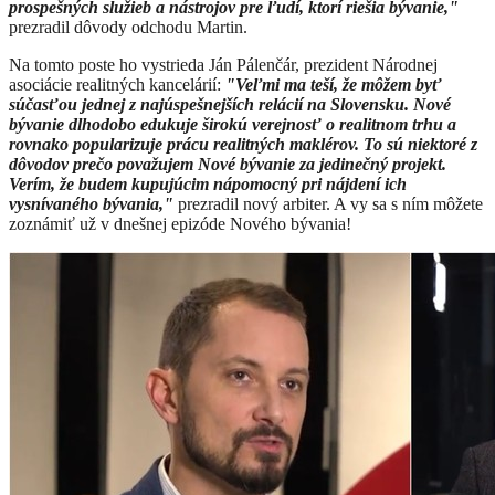
prospešných služieb a nástrojov pre ľudí, ktorí riešia bývanie,"
prezradil dôvody odchodu Martin.
Na tomto poste ho vystrieda Ján Pálenčár, prezident Národnej
asociácie realitných kancelárií:
"Veľmi ma teší, že môžem byť
súčasťou jednej z najúspešnejších relácií na Slovensku. Nové
bývanie dlhodobo edukuje širokú verejnosť o realitnom trhu a
rovnako popularizuje prácu realitných maklérov. To sú niektoré z
dôvodov prečo považujem Nové bývanie za jedinečný projekt.
Verím, že budem kupujúcim nápomocný pri nájdení ich
vysnívaného bývania,"
prezradil nový arbiter. A vy sa s ním môžete
zoznámiť už v dnešnej epizóde Nového bývania!