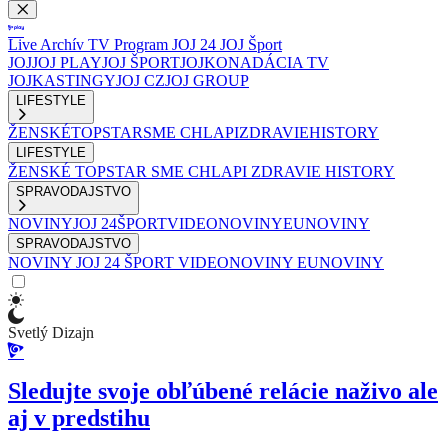
Live
Archív
TV Program
JOJ 24
JOJ Šport
JOJ
JOJ PLAY
JOJ ŠPORT
JOJKO
NADÁCIA TV
JOJ
KASTINGY
JOJ CZ
JOJ GROUP
LIFESTYLE
ŽENSKÉ
TOPSTAR
SME CHLAPI
ZDRAVIE
HISTORY
LIFESTYLE
ŽENSKÉ
TOPSTAR
SME CHLAPI
ZDRAVIE
HISTORY
SPRAVODAJSTVO
NOVINY
JOJ 24
ŠPORT
VIDEONOVINY
EUNOVINY
SPRAVODAJSTVO
NOVINY
JOJ 24
ŠPORT
VIDEONOVINY
EUNOVINY
Svetlý Dizajn
Sledujte svoje obľúbené relácie naživo ale
aj v predstihu