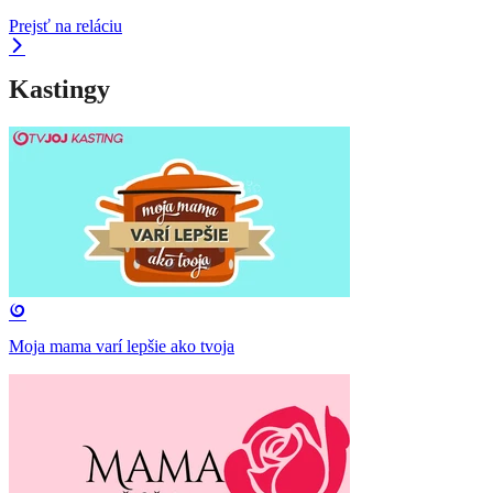
Prejsť na reláciu
Kastingy
Moja mama varí lepšie ako tvoja