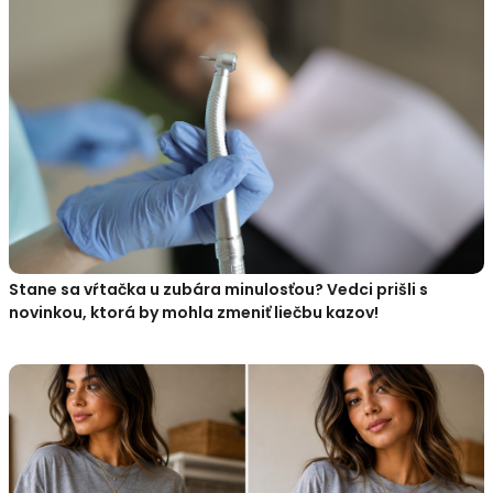
Stane sa vŕtačka u zubára minulosťou? Vedci prišli s
novinkou, ktorá by mohla zmeniť liečbu kazov!