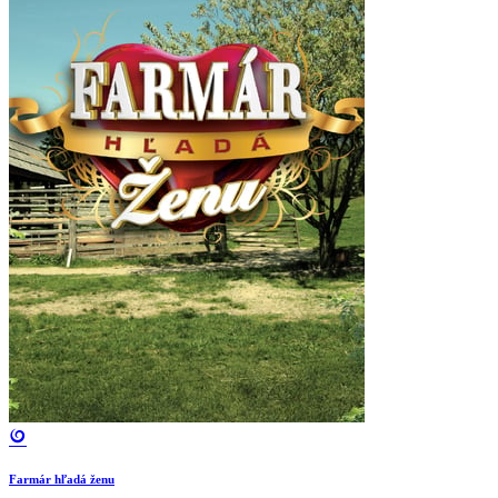
Farmár hľadá ženu