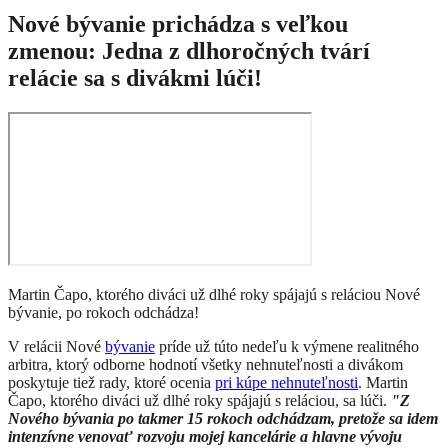
Nové bývanie prichádza s veľkou
zmenou: Jedna z dlhoročných tvárí
relácie sa s divákmi lúči!
Martin Čapo, ktorého diváci už dlhé roky spájajú s reláciou Nové
bývanie, po rokoch odchádza!
V relácii Nové
bývanie
príde už túto nedeľu k výmene realitného
arbitra, ktorý odborne hodnotí všetky nehnuteľnosti a divákom
poskytuje tiež rady, ktoré ocenia
pri kúpe nehnuteľnosti
. Martin
Čapo, ktorého diváci už dlhé roky spájajú s reláciou, sa lúči.
"Z
Nového bývania po takmer 15 rokoch odchádzam, pretože sa idem
intenzívne venovať rozvoju mojej kancelárie a hlavne vývoju