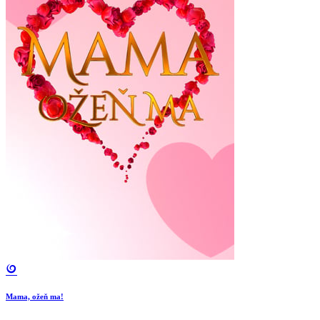
Mama, ožeň ma!