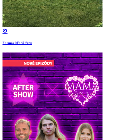
Farmár hľadá ženu