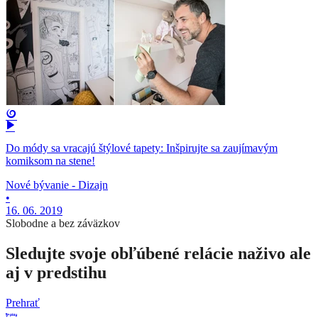
Do módy sa vracajú štýlové tapety: Inšpirujte sa zaujímavým
komiksom na stene!
Nové bývanie - Dizajn
•
16. 06. 2019
Slobodne a bez záväzkov
Sledujte svoje obľúbené relácie naživo ale
aj v predstihu
Prehrať