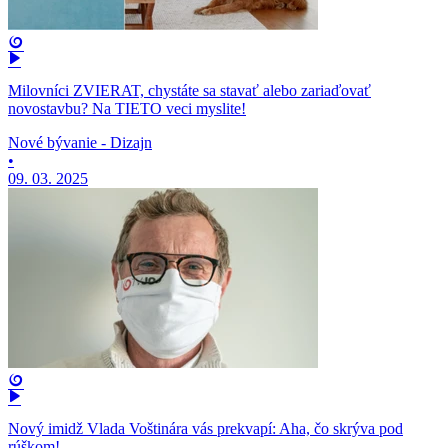
Milovníci ZVIERAT, chystáte sa stavať alebo zariaďovať
novostavbu? Na TIETO veci myslite!
Nové bývanie - Dizajn
•
09. 03. 2025
Nový imidž Vlada Voštinára vás prekvapí: Aha, čo skrýva pod
rúškom!