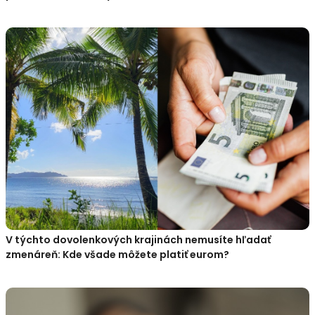
V týchto dovolenkových krajinách nemusíte hľadať
zmenáreň: Kde všade môžete platiť eurom?