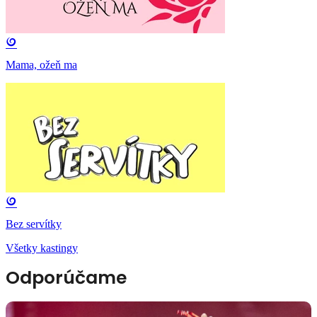
Mama, ožeň ma
Bez servítky
Všetky kastingy
Odporúčame