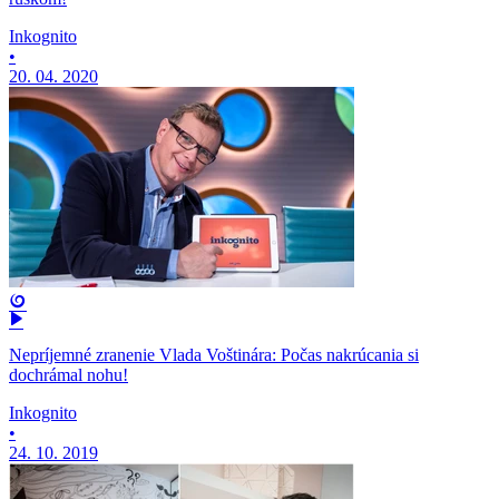
Inkognito
•
20. 04. 2020
Nepríjemné zranenie Vlada Voštinára: Počas nakrúcania si
dochrámal nohu!
Inkognito
•
24. 10. 2019