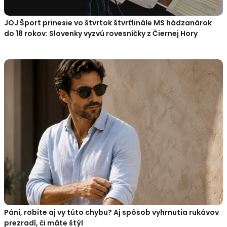
JOJ Šport prinesie vo štvrtok štvrťfinále MS hádzanárok
do 18 rokov: Slovenky vyzvú rovesníčky z Čiernej Hory
Páni, robíte aj vy túto chybu? Aj spôsob vyhrnutia rukávov
prezradí, či máte štýl