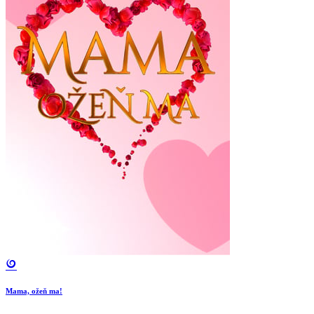
Mama, ožeň ma!