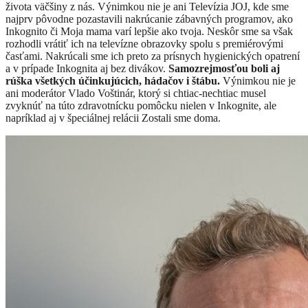
života väčšiny z nás. Výnimkou nie je ani Televízia JOJ, kde sme
najprv pôvodne pozastavili nakrúcanie zábavných programov, ako
Inkognito či Moja mama varí lepšie ako tvoja. Neskôr sme sa však
rozhodli vrátiť ich na televízne obrazovky spolu s premiérovými
časťami. Nakrúcali sme ich preto za prísnych hygienických opatrení
a v prípade Inkognita aj bez divákov.
Samozrejmosťou boli aj
rúška všetkých účinkujúcich, hádačov i štábu.
Výnimkou nie je
ani moderátor Vlado Voštinár, ktorý si chtiac-nechtiac musel
zvyknúť na túto zdravotnícku pomôcku nielen v Inkognite, ale
napríklad aj v špeciálnej relácii Zostali sme doma.