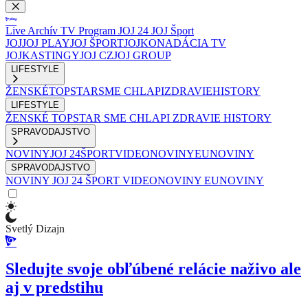
Live
Archív
TV Program
JOJ 24
JOJ Šport
JOJ
JOJ PLAY
JOJ ŠPORT
JOJKO
NADÁCIA TV
JOJ
KASTINGY
JOJ CZ
JOJ GROUP
LIFESTYLE
ŽENSKÉ
TOPSTAR
SME CHLAPI
ZDRAVIE
HISTORY
LIFESTYLE
ŽENSKÉ
TOPSTAR
SME CHLAPI
ZDRAVIE
HISTORY
SPRAVODAJSTVO
NOVINY
JOJ 24
ŠPORT
VIDEONOVINY
EUNOVINY
SPRAVODAJSTVO
NOVINY
JOJ 24
ŠPORT
VIDEONOVINY
EUNOVINY
Svetlý Dizajn
Sledujte svoje obľúbené relácie naživo ale
aj v predstihu