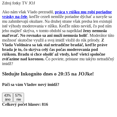
Zdroj fotky
TV JOJ
​Ako nám však Vlado prezradil,
práca v rúšku mu robí poriadne
vrásky na čele
, keďže cezeň nemôže poriadne dýchať a navyše sa
mu zahmlievajú okuliare. Na druhej strane však predsa len existujú
isté výhody moderovania v rúšku. Keďže nikto nevidí, čo pod ním
jeho majiteľ skrýva, v tomto období sa napríklad
ženy nemusia
maľovať. No rovnako sa ani muži nemusia holiť
. Moderátor túto
možnosť skutočne využil a svoj imidž vložil do rúk prírody.
Z
Vlada Voštinára sa tak stal netradične bradáč, keďže práve
brada je to, čo skrýva celý čas počas moderovania pod
rúškom.
Bradu si chce oholiť až vtedy, keď všetci spoločne
zvíťazíme nad koronou.
Čo poviete, pristane mu takýto netradičný
imidž?
Sledujte Inkognito dnes o 20:35 na JOJke!
Páči sa vám Vladov nový imidž?
43%
57%
áno
nie
Celkový počet hlasov: 816