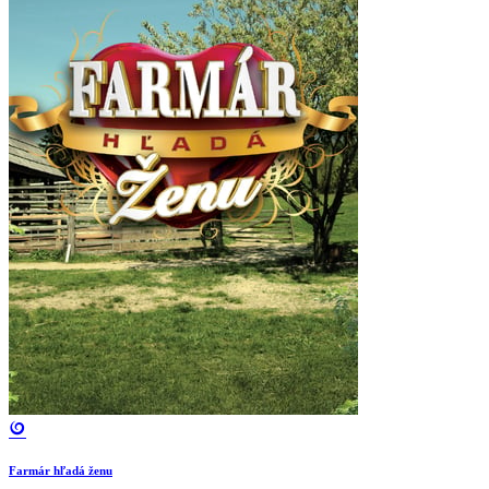
Farmár hľadá ženu