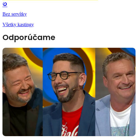
Bez servítky
Všetky kastingy
Odporúčame