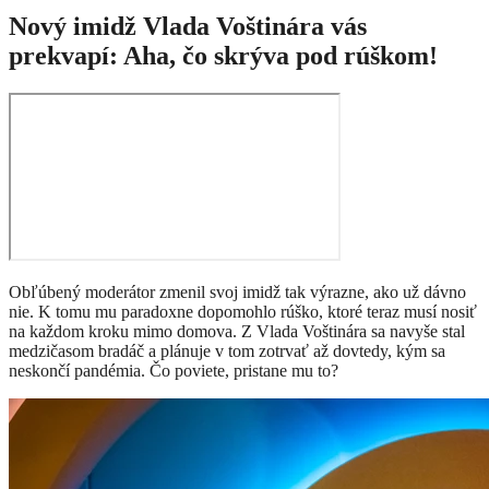
Nový imidž Vlada Voštinára vás
prekvapí: Aha, čo skrýva pod rúškom!
Obľúbený moderátor zmenil svoj imidž tak výrazne, ako už dávno
nie. K tomu mu paradoxne dopomohlo rúško, ktoré teraz musí nosiť
na každom kroku mimo domova. Z Vlada Voštinára sa navyše stal
medzičasom bradáč a plánuje v tom zotrvať až dovtedy, kým sa
neskončí pandémia. Čo poviete, pristane mu to?