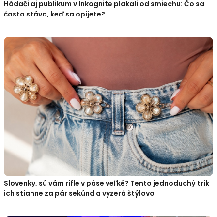
Hádači aj publikum v Inkognite plakali od smiechu: Čo sa
často stáva, keď sa opijete?
Slovenky, sú vám rifle v páse veľké? Tento jednoduchý trik
ich stiahne za pár sekúnd a vyzerá štýlovo